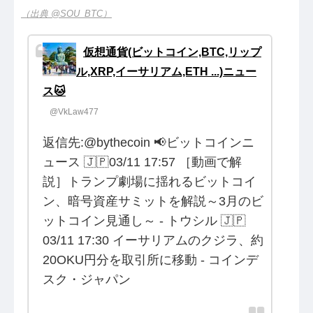
（出典 @SOU_BTC）
仮想通貨(ビットコイン,BTC,リップ
ル,XRP,イーサリアム,ETH ...)ニュー
ス🐱
@VkLaw477
返信先:@bythecoin 📢ビットコインニ
ュース 🇯🇵03/11 17:57 ［動画で解
説］トランプ劇場に揺れるビットコイ
ン、暗号資産サミットを解説～3月のビ
ットコイン見通し～ - トウシル 🇯🇵
03/11 17:30 イーサリアムのクジラ、約
20OKU円分を取引所に移動 - コインデ
スク・ジャパン