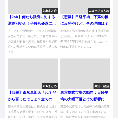
2chまとめ
ニュースまとめ
【2ch】俺たち独身に対する
【悲報】日経平均、下落の後
逆差別やん！子持ち優遇にツ
に反発やけど、その理由は？
ッコむｗｗｗ
「こども2万円給付」についての議論
2025年8月27日の株式市場は日経平均
が盛んですね。確かに、子育て世帯へ
が反発し、最終的には125.87円高の
の支援がある一方で、独身者や無子家
42,520.27円で取引を終えました。一
庭への配慮がないのは不公平に感じる
時的に下落したものの...
人も...
2chまとめ
政治・経済
【悲報】森永卓郎氏「ね？だ
東京株式市場の動向：日経平
から言ったでしょ？全ての株
均の大幅下落とその影響に迫
はこれから『大暴落』するの
る
森永卓郎氏の警告は、株式投資に対す
東京株式市場での日経平均株価の急落
です」
る慎重な姿勢を促すものでしょう。投
は、多くの人々の注目を集めていま
資においては、常にリスクを考慮すべ
す。特に大きな心理的な節目である3