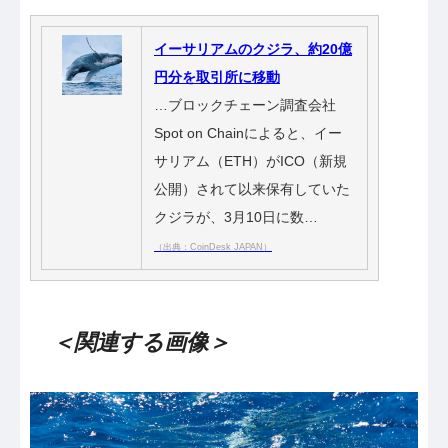
イーサリアムのクジラ、約20億
円分を取引所に移動
…ブロックチェーン調査会社
Spot on Chainによると、イー
サリアム（ETH）がICO（新規
公開）されて以来保有していた
クジラが、3月10日に数…
（出典：CoinDesk JAPAN）
＜関連する画像＞