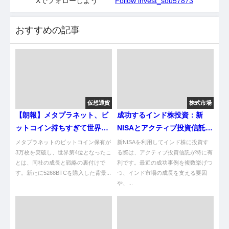
Xでフォローしよう
Follow invest_sou57873
おすすめの記事
仮想通貨
株式市場
【朗報】メタプラネット、ビ
成功するインド株投資：新
ットコイン持ちすぎて世界4
NISAとアクティブ投資信託の
位やんけ！その秘密は？
活用ガイド
メタプラネットのビットコイン保有が
新NISAを利用してインド株に投資す
3万枚を突破し、世界第4位となったこ
る際は、アクティブ投資信託が特に有
とは、同社の成長と戦略の裏付けで
利です。最近の成功事例を複数挙げつ
す。新たに5268BTCを購入した背景...
つ、インド市場の成長を支える要因
や、...