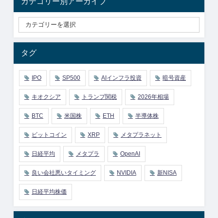
カテゴリー別アーカイブ
タグ
IPO
SP500
AIインフラ投資
暗号資産
キオクシア
トランプ関税
2026年相場
BTC
米国株
ETH
半導体株
ビットコイン
XRP
メタプラネット
日経平均
メタプラ
OpenAI
良い会社悪いタイミング
NVIDIA
新NISA
日経平均株価