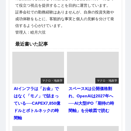
て役立つ視点を提供することを目的に運営しています。
証券会社での勤務経験はありませんが、自身の投資失敗や
成功体験をもとに、客観的な事実と個人の見解を分けて発
信するよう心がけています。
管理人：睦月六弦
最近書いた記事
マクロ・地政学
マクロ・地政学
AIインフラは「お金」で
スペースXは公開価格割
はなく「モノ」で詰まっ
れ、OpenAIは2027年へ
ている──CAPEX7,850億
──AI大型IPO「期待の時
ドルとボトルネックの時
間軸」を分岐図で読む
間軸