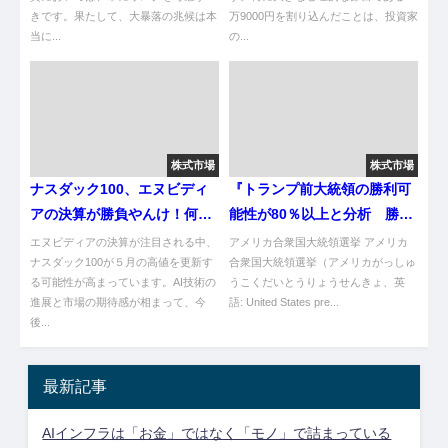
きです。果たして、大暴落の兆候は本
万9000円を割り込んだことは、投資家
当に...
の...
株式市場
株式市場
ナスダック100、エヌビディ
『トランプ前大統領の勝利可
アの決算が勝負やんけ！何が
能性が80％以上と分析 勝敗
起こるか楽しみやな～
左右する“激戦州7州”では5つ
エヌビディアの決算が注目される中、
アメリカ合衆国大統領選挙 アメリカ
ナスダック100が５月の高値を更新す
の州でトランプ優勢か ニュ
合衆国大統領選挙（アメリカがっしゅ
る可能性が高まっています。AI技術の
うこくだいとうりょうせんきょ、英
ーヨーク・タイムズ紙』につ
進展と市場の期待感が相まって、今
語: United States pre...
いてまとめてみた
後...
最新記事
AIインフラは「お金」ではなく「モノ」で詰まっている