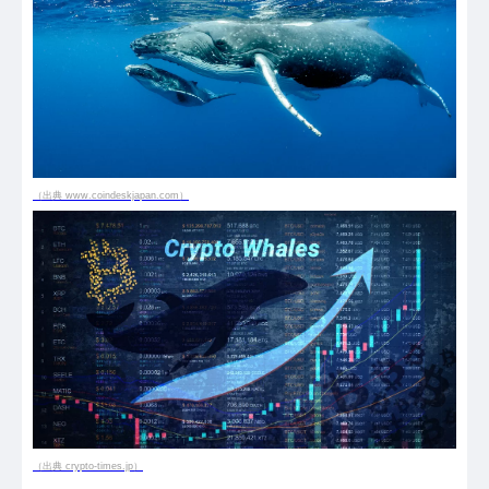
（出典 www.coindeskjapan.com）
（出典 crypto-times.jp）