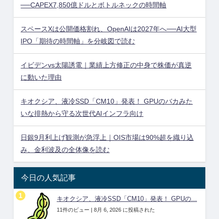
──CAPEX7,850億ドルとボトルネックの時間軸
スペースXは公開価格割れ、OpenAIは2027年へ──AI大型
IPO「期待の時間軸」を分岐図で読む
イビデンvs太陽誘電｜業績上方修正の中身で株価が真逆
に動いた理由
キオクシア、液冷SSD「CM10」発表！ GPUのバカみた
いな排熱から守る次世代AIインフラ向け
日銀9月利上げ観測が急浮上｜OIS市場は90%超を織り込
み、金利波及の全体像を読む
今日の人気記事
キオクシア、液冷SSD「CM10」発表！ GPUの...
11件のビュー
|
8月 6, 2026 に投稿された