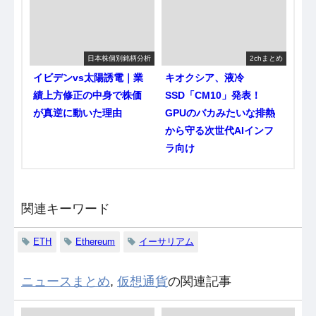
日本株個別銘柄分析
2chまとめ
イビデンvs太陽誘電｜業
キオクシア、液冷
績上方修正の中身で株価
SSD「CM10」発表！
が真逆に動いた理由
GPUのバカみたいな排熱
から守る次世代AIインフ
ラ向け
関連キーワード
ETH
Ethereum
イーサリアム
ニュースまとめ
,
仮想通貨
の関連記事