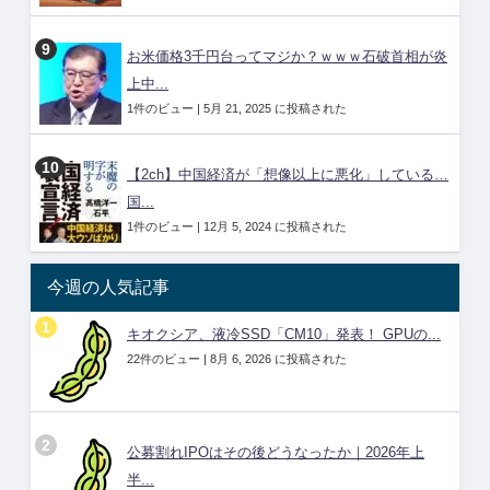
お米価格3千円台ってマジか？ｗｗｗ石破首相が炎
上中...
1件のビュー
|
5月 21, 2025 に投稿された
【2ch】中国経済が「想像以上に悪化」している…
国...
1件のビュー
|
12月 5, 2024 に投稿された
今週の人気記事
キオクシア、液冷SSD「CM10」発表！ GPUの...
22件のビュー
|
8月 6, 2026 に投稿された
公募割れIPOはその後どうなったか｜2026年上
半...