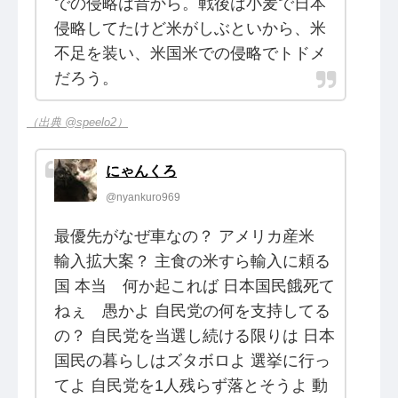
での侵略は昔から。戦後は小麦で日本
侵略してたけど米がしぶといから、米
不足を装い、米国米での侵略でトドメ
だろう。
（出典 @speelo2）
にゃんくろ
@nyankuro969
最優先がなぜ車なの？ アメリカ産米
輸入拡大案？ 主食の米すら輸入に頼る
国 本当 何か起これば 日本国民餓死て
ねぇ 愚かよ 自民党の何を支持してる
の？ 自民党を当選し続ける限りは 日本
国民の暮らしはズタボロよ 選挙に行っ
てよ 自民党を1人残らず落とそうよ 動