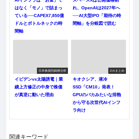
AIインフラは「お金」で
スペースXは公開価格割
はなく「モノ」で詰まっ
れ、OpenAIは2027年へ
ている──CAPEX7,850億
──AI大型IPO「期待の時
ドルとボトルネックの時
間軸」を分岐図で読む
間軸
日本株個別銘柄分析
2chまとめ
イビデンvs太陽誘電｜業
キオクシア、液冷
績上方修正の中身で株価
SSD「CM10」発表！
が真逆に動いた理由
GPUのバカみたいな排熱
から守る次世代AIインフ
ラ向け
関連キーワード