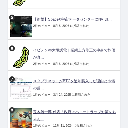
【衝撃】SpaceX宇宙データセンターにNVIDI...
2件のビュー
|
8月 5, 2026 に投稿された
イビデンvs太陽誘電｜業績上方修正の中身で株価
が真...
2件のビュー
|
8月 6, 2026 に投稿された
メタプラネットがBTCを追加購入した理由と市場
の反...
1件のビュー
|
3月 24, 2025 に投稿された
玉木雄一郎 代表「政府はハニートラップ対策をち
ゃん...
1件のビュー
|
11月 11, 2024 に投稿された