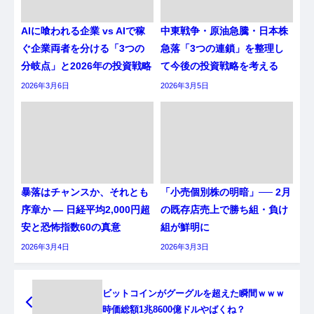
AIに喰われる企業 vs AIで稼
中東戦争・原油急騰・日本株
ぐ企業両者を分ける「3つの
急落「3つの連鎖」を整理し
分岐点」と2026年の投資戦略
て今後の投資戦略を考える
2026年3月6日
2026年3月5日
暴落はチャンスか、それとも
「小売個別株の明暗」── 2月
序章か ― 日経平均2,000円超
の既存店売上で勝ち組・負け
安と恐怖指数60の真意
組が鮮明に
2026年3月4日
2026年3月3日
ビットコインがグーグルを超えた瞬間ｗｗｗ
時価総額1兆8600億ドルやばくね？