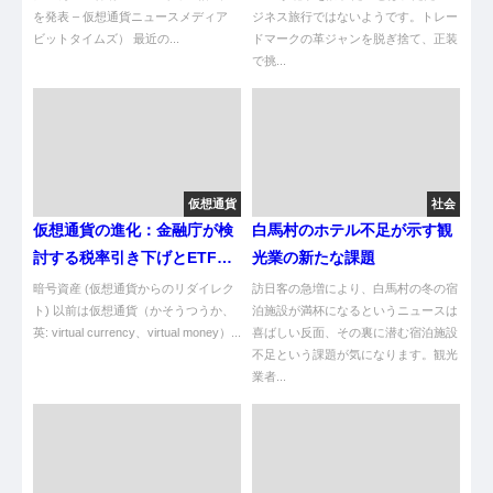
を発表 – 仮想通貨ニュースメディア
ジネス旅行ではないようです。トレー
ビットタイムズ） 最近の...
ドマークの革ジャンを脱ぎ捨て、正装
で挑...
仮想通貨
社会
仮想通貨の進化：金融庁が検
白馬村のホテル不足が示す観
討する税率引き下げとETFの
光業の新たな課題
可能性
暗号資産 (仮想通貨からのリダイレク
訪日客の急増により、白馬村の冬の宿
ト) 以前は仮想通貨（かそうつうか、
泊施設が満杯になるというニュースは
英: virtual currency、virtual money）...
喜ばしい反面、その裏に潜む宿泊施設
不足という課題が気になります。観光
業者...