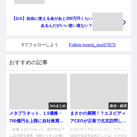
【2ch】自由に使える金があと200万円くらい
あるんだがいい使い道ない？
Xでフォローしよう
Follow invest_sou57873
おすすめの記事
2chまとめ
政治・経済
メタプラネット、1.5億株・
まさかの展開！？エヌビディ
750億円を上限に自社株買
アCEOが正装で北京訪問した
い 割合13.13％ [どどん★]
理由が気になるわｗ
（出典 メタプラネット、2027年まで
エヌビディアのジェンスン・フアン
に21万BTC保有「555ミリオン計画」
CEOが北京を訪れたことは、ただのビ