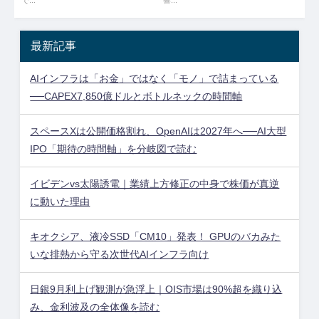
最新記事
AIインフラは「お金」ではなく「モノ」で詰まっている
──CAPEX7,850億ドルとボトルネックの時間軸
スペースXは公開価格割れ、OpenAIは2027年へ──AI大型
IPO「期待の時間軸」を分岐図で読む
イビデンvs太陽誘電｜業績上方修正の中身で株価が真逆
に動いた理由
キオクシア、液冷SSD「CM10」発表！ GPUのバカみた
いな排熱から守る次世代AIインフラ向け
日銀9月利上げ観測が急浮上｜OIS市場は90%超を織り込
み、金利波及の全体像を読む