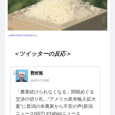
（出典 newsdig.ismcdn.jp）
＜ツイッターの反応＞
野村裕
@89572OME
「農業続けられなくなる」関税めぐる
交渉の切り札…“アメリカ産米輸入拡大
案”に新潟の米農家から不安の声(新潟
ニュースNST) #Yahooニュース