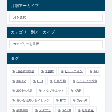
月別アーカイブ
カテゴリー別アーカイブ
タグ
日経平均株価
米国株
ビットコイン
IPO
新NISA
ETH
日経平均
AIインフラ投資
2026年相場
メタプラネット
XRP
良い会社悪いタイミング
BTC
OpenAI
半導体株
メタプラ
SP500
暗号資産