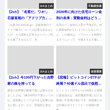
2chまとめ
不動産投資
【2ch】「名答だ。ワオ!」
2026年に向けた住宅ローン金
石破首相の「アドリブ力」に
利の未来：変動金利はどうな
トランプ氏も大喜び ★2 [蚤の
る？
（出典 fnn.ismcdn.jp） 石破首相のア
住宅ローン金利の上昇が予測され、特
市★]
ドリブ能力についての記事を読みまし
に変動金利が1.1～1.7％になるとのこ
たが、その柔軟な応答力がトランプ氏
と。この傾向は、ペアローンを利用す
をも魅了するなんて、本...
る方々にとって、今後ますます厳し...
2chまとめ
仮想通貨
【2ch】今100円下がった吉野
【悲報】ビットコインETFが
家の株を持ってる
終焉？40億ドル流出で仮想通
貨ヤバいんやけど
最近の吉野家の株価下落には驚かされ
ビットコインETFからの40億ドル規模
ましたよね。1株100円の下落というの
の資金流出は、仮想通貨市場における
は、投資家にとっては大きな影響があ
根強い不安感の表れです。投資家たち
ると思います。ただ、長期的な視点
は市場のボラティリティや規制の影
で...
響...