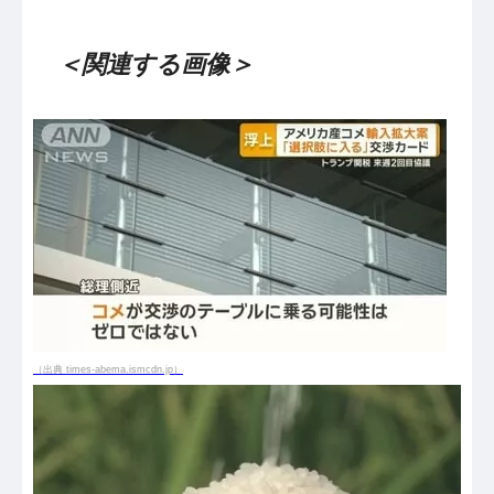
＜関連する画像＞
（出典 times-abema.ismcdn.jp）