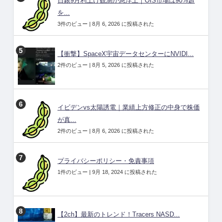
日銀9月利上げ観測が急浮上｜OIS市場は90%超
を...
3件のビュー
|
8月 6, 2026 に投稿された
【衝撃】SpaceX宇宙データセンターにNVIDI...
2件のビュー
|
8月 5, 2026 に投稿された
イビデンvs太陽誘電｜業績上方修正の中身で株価
が真...
2件のビュー
|
8月 6, 2026 に投稿された
プライバシーポリシー・免責事項
1件のビュー
|
9月 18, 2024 に投稿された
【2ch】最新のトレンド！Tracers NASD...