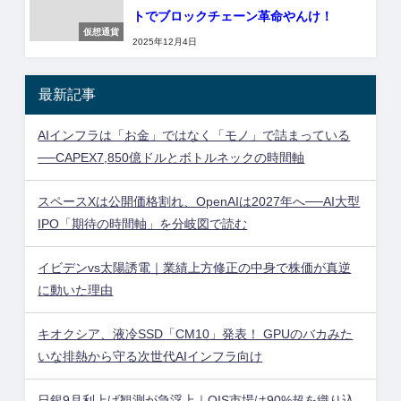
トでブロックチェーン革命やんけ！
仮想通貨
2025年12月4日
最新記事
AIインフラは「お金」ではなく「モノ」で詰まっている
──CAPEX7,850億ドルとボトルネックの時間軸
スペースXは公開価格割れ、OpenAIは2027年へ──AI大型
IPO「期待の時間軸」を分岐図で読む
イビデンvs太陽誘電｜業績上方修正の中身で株価が真逆
に動いた理由
キオクシア、液冷SSD「CM10」発表！ GPUのバカみた
いな排熱から守る次世代AIインフラ向け
日銀9月利上げ観測が急浮上｜OIS市場は90%超を織り込