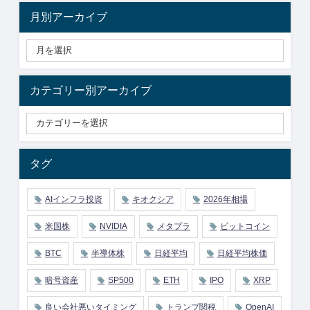
月別アーカイブ
カテゴリー別アーカイブ
タグ
AIインフラ投資
キオクシア
2026年相場
米国株
NVIDIA
メタプラ
ビットコイン
BTC
半導体株
日経平均
日経平均株価
暗号資産
SP500
ETH
IPO
XRP
良い会社悪いタイミング
トランプ関税
OpenAI