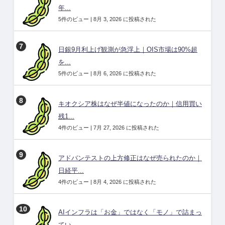
年...
5件のビュー
|
8月 3, 2026 に投稿された
日銀9月利上げ観測が急浮上｜OIS市場は90%超
を...
5件のビュー
|
8月 6, 2026 に投稿された
キオクシア株はなぜ半値になったのか｜信用買い
残1...
4件のビュー
|
7月 27, 2026 に投稿された
アドバンテストの上方修正はなぜ売られたのか｜
日経平...
4件のビュー
|
8月 4, 2026 に投稿された
AIインフラは「お金」ではなく「モノ」で詰まっ