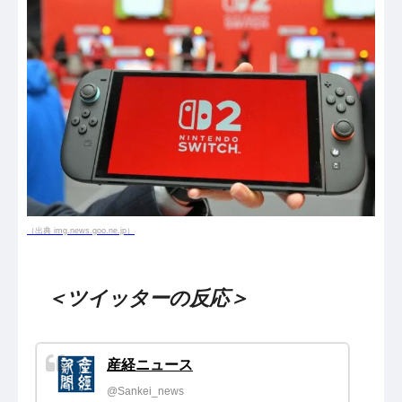
（出典 img.news.goo.ne.jp）
＜ツイッターの反応＞
産経ニュース
@Sankei_news