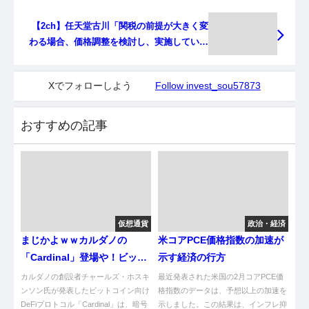
【2ch】任天堂古川「関税の前提が大きく変
わる場合、価格調整を検討し、実施していき
たい」
Xでフォローしよう
Follow invest_sou57873
おすすめの記事
仮想通貨
政治・経済
まじかよｗｗカルダノの
米コアPCE価格指数の加速が
「Cardinal」登場や！ビット
示す経済の行方
コイン界激震やんけ！
カルダノの創設者チャールズ・ホスキ
最近発表された米国の2月コアPCE価
ンソン氏が発表したビットコイン向け
格指数のデータは、予想以上の加速を
DeFiプロトコル「Cardinal」は、暗号
示しました。この結果は、インフレ抑