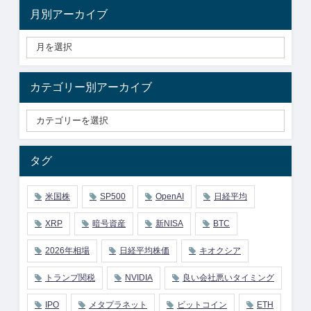
月別アーカイブ
カテゴリー別アーカイブ
タグ
米国株
SP500
OpenAI
日経平均
XRP
暗号資産
新NISA
BTC
2026年相場
日経平均株価
キオクシア
トランプ関税
NVIDIA
良い会社悪いタイミング
IPO
メタプラネット
ビットコイン
ETH