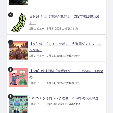
日銀9月利上げ観測が急浮上｜OIS市場は90%超
を...
2件のビュー
|
8月 6, 2026 に投稿された
【🍙】貧しくなるニッポン…先進国ダントツ エ
ンゲル...
1件のビュー
|
2月 12, 2025 に投稿された
【2ch】総理周辺「減税はダメ。上げる時に何百倍
の...
1件のビュー
|
4月 14, 2025 に投稿された
S＆P500を今買うべき理由：2024年の大統領選...
1件のビュー
|
10月 30, 2024 に投稿された