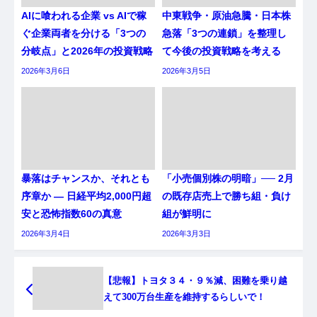
AIに喰われる企業 vs AIで稼
中東戦争・原油急騰・日本株
ぐ企業両者を分ける「3つの
急落「3つの連鎖」を整理し
分岐点」と2026年の投資戦略
て今後の投資戦略を考える
2026年3月6日
2026年3月5日
暴落はチャンスか、それとも
「小売個別株の明暗」── 2月
序章か ― 日経平均2,000円超
の既存店売上で勝ち組・負け
安と恐怖指数60の真意
組が鮮明に
2026年3月4日
2026年3月3日
【悲報】トヨタ３４・９％減、困難を乗り越
えて300万台生産を維持するらしいで！