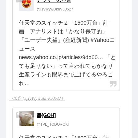
アラサーの小言
@j1yWywUkhV30527
任天堂のスイッチ２「1500万台」計
画 アナリストは「かなり保守的」
「ユーザー失望」(産経新聞) #Yahooニ
ュース
news.yahoo.co.jp/articles/9db60… 「と
ても足りない」って言われてもかなり
生産ラインも限界まで上げてるやろこ
れ…
（出典 @j1yWywUkhV30527）
轟[GOH]
@TPL_TODOROKI