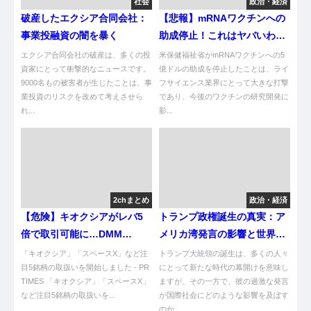
社会
政治・経済
破産したエクシア合同会社：
【悲報】mRNAワクチンへの
事業投融資の闇を暴く
助成停止！これはヤバいわ…
エクシア合同会社の破産は、多くの投
米保健福祉省がmRNAワクチンへの5
資家にとって衝撃的なニュースです。
億ドルの助成を停止したことは、ライ
9000名もの被害者が生じたことは、事
フサイエンス業界にとって大きな打撃
業投資のリスクを改めて考えさせら
であり、今後のワクチンの研究開発に
れ...
影...
2chまとめ
政治・経済
【危険】キオクシアがレバ5
トランプ政権誕生の真実：ア
倍で取引可能に…DMM
メリカ湾発言の影響と世界の
TOSSYが本気出してきたのだ
反応
「キオクシア」「スペースX」など注
トランプ大統領の誕生は、多くの人々
目5銘柄の取扱いを開始しました - PR
にとって新たな時代の幕開けを意味し
TIMES 「キオクシア」「スペースX」
ますが、その一方で、彼の過激な発言
など注目5銘柄の取扱いを...
が国際社会にどのような影響を及ぼす
のか...