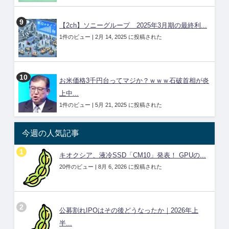
【2ch】ソニーグループ 2025年3月期の最終利...
1件のビュー
|
2月 14, 2025 に投稿された
お米価格3千円台ってマジか？ｗｗｗ石破首相が炎
上中...
1件のビュー
|
5月 21, 2025 に投稿された
今週の人気記事
キオクシア、液冷SSD「CM10」発表！ GPUの...
20件のビュー
|
8月 6, 2026 に投稿された
公募割れIPOはその後どうなったか｜2026年上
半...