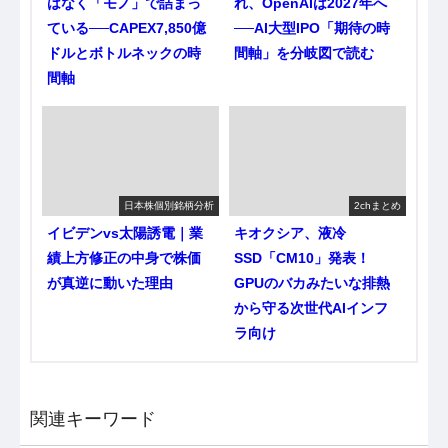
はなく「モノ」で詰まっ
れ、OpenAIは2027年へ
ている──CAPEX7,850億
──AI大型IPO「期待の時
ドルとボトルネックの時
間軸」を分岐図で読む
間軸
日本株個別銘柄分析
2chまとめ
イビデンvs太陽誘電｜業
キオクシア、液冷
績上方修正の中身で株価
SSD「CM10」発表！
が真逆に動いた理由
GPUのバカみたいな排熱
から守る次世代AIインフ
ラ向け
関連キーワード