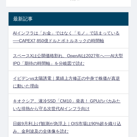
最新記事
AIインフラは「お金」ではなく「モノ」で詰まっている
──CAPEX7,850億ドルとボトルネックの時間軸
スペースXは公開価格割れ、OpenAIは2027年へ──AI大型
IPO「期待の時間軸」を分岐図で読む
イビデンvs太陽誘電｜業績上方修正の中身で株価が真逆
に動いた理由
キオクシア、液冷SSD「CM10」発表！ GPUのバカみた
いな排熱から守る次世代AIインフラ向け
日銀9月利上げ観測が急浮上｜OIS市場は90%超を織り込
み、金利波及の全体像を読む