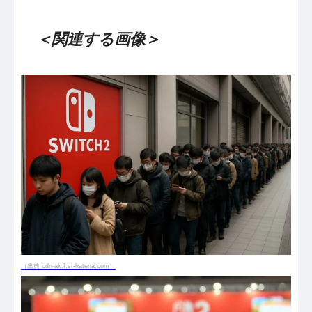
＜関連する画像＞
（出典 cdn-ak.f.st-hatena.com）