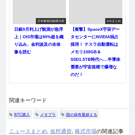
日本株個別銘柄分析
2chまとめ
日銀9月利上げ観測が急浮
【衝撃】SpaceX宇宙デー
上｜OIS市場は90%超を織
タセンターにNVIDIA独占
り込み、金利波及の全体
採用！ テスラ自動運転は
像を読む
メモリ100GB＆
SSD1.5TB時代へ…半導体
需要が宇宙規模で爆増な
のだ！
関連キーワード
BTC購入
メタプラ
国の保有量超える
ニュースまとめ
,
仮想通貨
,
株式市場
の関連記事