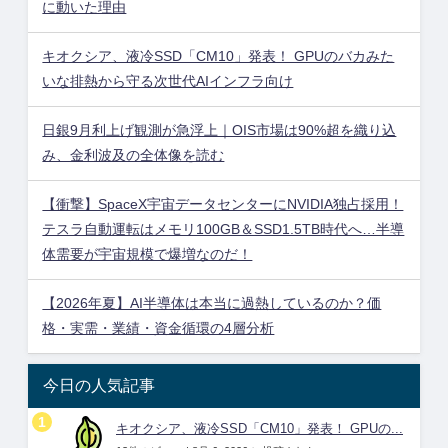
に動いた理由
キオクシア、液冷SSD「CM10」発表！ GPUのバカみた
いな排熱から守る次世代AIインフラ向け
日銀9月利上げ観測が急浮上｜OIS市場は90%超を織り込
み、金利波及の全体像を読む
【衝撃】SpaceX宇宙データセンターにNVIDIA独占採用！
テスラ自動運転はメモリ100GB＆SSD1.5TB時代へ…半導
体需要が宇宙規模で爆増なのだ！
【2026年夏】AI半導体は本当に過熱しているのか？価
格・実需・業績・資金循環の4層分析
今日の人気記事
キオクシア、液冷SSD「CM10」発表！ GPUの...