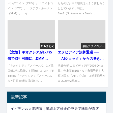
パングコイン（ZPG）」 「ライトコ
たちのビジネス環境は大きく変わろう
イン（LTC）」 「ステラ・ルーメン
としています。特に、
（XLM）」 「イ...
SaaS（Software as a Servic...
2chまとめ
最新テクノロジー
【危険】キオクシアがレバ5
エヌビディア決算通過 ──
倍で取引可能に…DMM
「AIショック」からの巻き戻
TOSSYが本気出してきたのだ
しは本物か？
「キオクシア」「スペースX」など注
決算分析 エヌビディアFY2026 Q4決
目5銘柄の取扱いを開始しました - PR
算：売上高681億ドルで市場予想を大
TIMES 「キオクシア」「スペースX」
幅上回る 「AIバブル論」は時期尚早か
など注目5銘柄の取扱いを...
📅 2026年2月26...
最新記事
イビデンvs太陽誘電｜業績上方修正の中身で株価が真逆