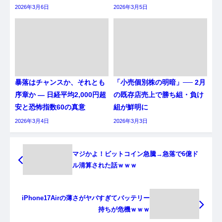
2026年3月6日
2026年3月5日
暴落はチャンスか、それとも
「小売個別株の明暗」── 2月
序章か ― 日経平均2,000円超
の既存店売上で勝ち組・負け
安と恐怖指数60の真意
組が鮮明に
2026年3月4日
2026年3月3日
マジかよ！ビットコイン急騰→急落で6億ド
ル清算された話ｗｗｗ
iPhone17Airの薄さがヤバすぎてバッテリー
持ちが危機ｗｗｗ