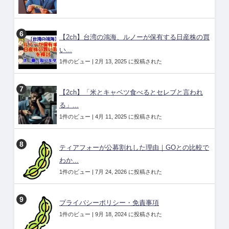
【2ch】台湾の鴻海、ルノーが保有する日産株の買
い...
1件のビュー
|
2月 13, 2025 に投稿された
【2ch】「米とキャベツ食べるとセレブと言われ
る」...
1件のビュー
|
4月 11, 2025 に投稿された
ティアフォーが公募割れした理由｜GOとの比較で
わか...
1件のビュー
|
7月 24, 2026 に投稿された
プライバシーポリシー・免責事項
1件のビュー
|
9月 18, 2024 に投稿された