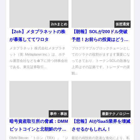
2chまとめ
仮想通貨
【2ch】メタプラネットの株
【朗報】SOLが200ドル突破
が暴落しててワロタ
予想！お前らの投資はどうす
るんや？
メタプラネット 株式会社メタプラネ
プログラマブルブロックチェーンとし
ット（英: Metaplanet Inc.）は、ホテ
てのソラナの役割がますます重要にな
ル運営会社などを傘下に持つ持株会社
ってきており、トークンSOLの急激な
である。東京証券取引...
上昇はその証拠です。トレーダーの楽
観...
事件・事故
最新テクノロジー
暗号資産取引所の脅威：DMM
【悲報】AIがSaaS業界を壊滅
ビットコインと北朝鮮のサイ
させるかもしれん！
バー攻撃分析
DMM Bitcoin 「トロン（TRX）」 「ジ
最近のAI技術の急速な進化により、私