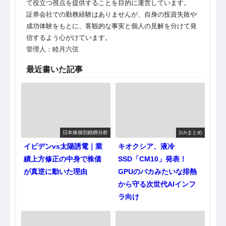
て役立つ視点を提供することを目的に運営しています。
証券会社での勤務経験はありませんが、自身の投資失敗や
成功体験をもとに、客観的な事実と個人の見解を分けて発
信するよう心がけています。
管理人：睦月六弦
最近書いた記事
日本株個別銘柄分析
2chまとめ
イビデンvs太陽誘電｜業
キオクシア、液冷
績上方修正の中身で株価
SSD「CM10」発表！
が真逆に動いた理由
GPUのバカみたいな排熱
から守る次世代AIインフ
ラ向け