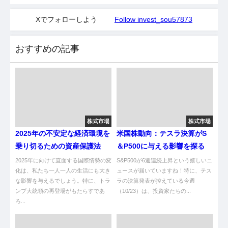
Xでフォローしよう
Follow invest_sou57873
おすすめの記事
株式市場
株式市場
2025年の不安定な経済環境を
米国株動向：テスラ決算がS
乗り切るための資産保護法
＆P500に与える影響を探る
2025年に向けて直面する国際情勢の変
S&P500が6週連続上昇という嬉しいニ
化は、私たち一人一人の生活にも大き
ュースが届いていますね！特に、テス
な影響を与えるでしょう。特に、トラ
ラの決算発表が控えている今週
ンプ大統領の再登場がもたらすであ
（10/23）は、投資家たちの...
ろ...