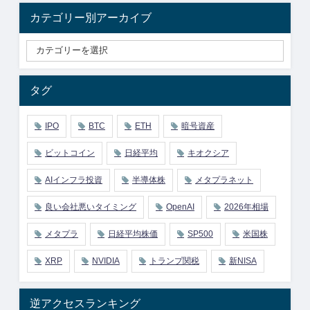
カテゴリー別アーカイブ
タグ
IPO
BTC
ETH
暗号資産
ビットコイン
日経平均
キオクシア
AIインフラ投資
半導体株
メタプラネット
良い会社悪いタイミング
OpenAI
2026年相場
メタプラ
日経平均株価
SP500
米国株
XRP
NVIDIA
トランプ関税
新NISA
逆アクセスランキング