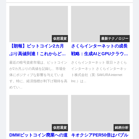
仮想通貨
最新テクノロジー
【朗報】ビットコイン2カ月
さくらインターネットの成長
ぶり高値到達！これからどう
戦略：生成AIとGPUクラウド
なるんや？
サービスの成功
最近の暗号資産市場は、ビットコイン
さくらインターネット 双日 > さくら
が2カ月ぶりの高値を記録し、市場全
インターネット さくらインターネッ
体にポジティブな影響を与えていま
ト株式会社（英: SAKURA internet
す。特に、経済指標が利下げ期待を高
Inc.）は...
めてい...
仮想通貨
銘柄分析
DMMビットコイン廃業への道
キオクシアPER50倍はバブル