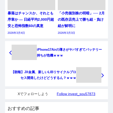
暴落はチャンスか、それとも
「小売個別株の明暗」── 2月
序章か ― 日経平均2,000円超
の既存店売上で勝ち組・負け
安と恐怖指数60の真意
組が鮮明に
2026年3月4日
2026年3月3日
iPhone17Airの薄さがヤバすぎてバッテリー
持ちが危機ｗｗｗ
【朗報】JX金属、新しいLIBリサイクルプロ
セス開発したけどどうするん？ｗｗｗ
Xでフォローしよう
Follow invest_sou57873
おすすめの記事