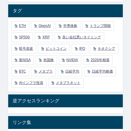
タグ
ETH
OpenAI
半導体株
トランプ関税
SP500
XRP
良い会社悪いタイミング
暗号資産
ビットコイン
IPO
キオクシア
新NISA
米国株
NVIDIA
2026年相場
BTC
メタプラ
日経平均
日経平均株価
AIインフラ投資
メタプラネット
逆アクセスランキング
リンク集