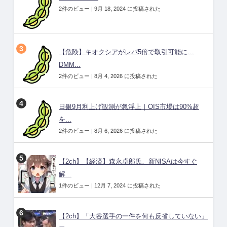
2件のビュー
|
9月 18, 2024 に投稿された
【危険】キオクシアがレバ5倍で取引可能に…
DMM...
2件のビュー
|
8月 4, 2026 に投稿された
日銀9月利上げ観測が急浮上｜OIS市場は90%超
を...
2件のビュー
|
8月 6, 2026 に投稿された
【2ch】【経済】森永卓郎氏、新NISAは今すぐ
解...
1件のビュー
|
12月 7, 2024 に投稿された
【2ch】「大谷選手の一件を何も反省していない」