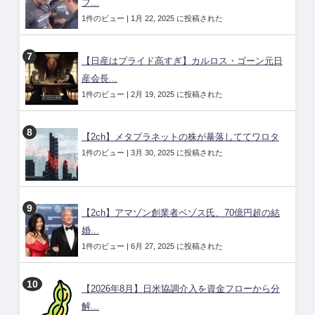
フ...
1件のビュー
|
1月 22, 2025 に投稿された
【日産はプライド高すぎ】カルロス・ゴーン元日
産会長...
1件のビュー
|
2月 19, 2025 に投稿された
【2ch】メタプラネットの株が暴落しててワロタ
1件のビュー
|
3月 30, 2025 に投稿された
【2ch】アマゾン創業者ベゾス氏、70億円超の結
婚...
1件のビュー
|
6月 27, 2025 に投稿された
【2026年8月】日米協調介入を資金フローから分
解...