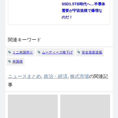
SSD1.5TB時代へ…半導体
需要が宇宙規模で爆増な
のだ！
関連キーワード
ミニ米国売り
ムーディーズ格下げ
安全資産逆風
米国債
ニュースまとめ
,
政治・経済
,
株式市場
の関連記
事