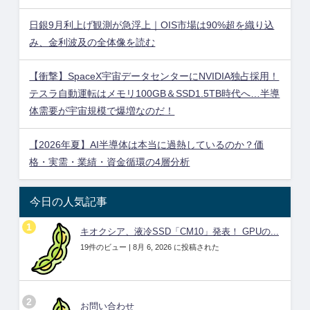
日銀9月利上げ観測が急浮上｜OIS市場は90%超を織り込
み、金利波及の全体像を読む
【衝撃】SpaceX宇宙データセンターにNVIDIA独占採用！
テスラ自動運転はメモリ100GB＆SSD1.5TB時代へ…半導
体需要が宇宙規模で爆増なのだ！
【2026年夏】AI半導体は本当に過熱しているのか？価
格・実需・業績・資金循環の4層分析
今日の人気記事
キオクシア、液冷SSD「CM10」発表！ GPUの...
19件のビュー
|
8月 6, 2026 に投稿された
お問い合わせ