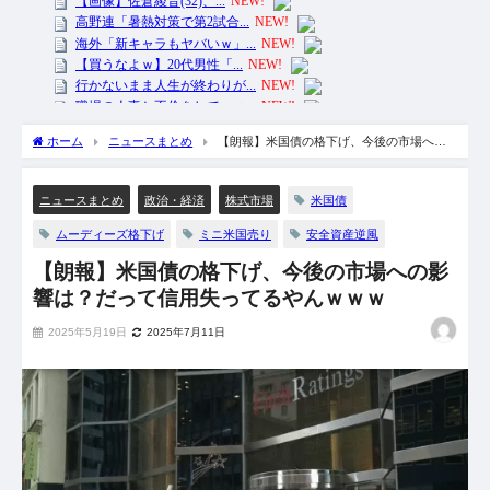
ホーム
ニュースまとめ
【朗報】米国債の格下げ、今後の市場への
影響は？だって信用失ってるやんｗｗｗ
米国債
ニュースまとめ
政治・経済
株式市場
ムーディーズ格下げ
ミニ米国売り
安全資産逆風
【朗報】米国債の格下げ、今後の市場への影
響は？だって信用失ってるやんｗｗｗ
2025年5月19日
2025年7月11日