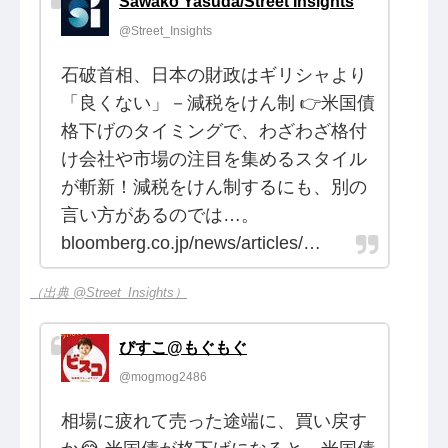
Sawako Yasuda/Street Insights
@Street_Insights
石破首相、日本の財政はギリシャより
「良くない」－減税をけん制 👉米国債
格下げのタイミングで、わざわざ格付
け会社や市場の注目を集めるスタイル
が斬新！減税をけん制するにも、別の
言い方があるのでは…。
bloomberg.co.jp/news/articles/…
（出典 @Street_Insights）
びすこ@もぐもぐ
@mogmog2486
相場に疲れて売った途端に、買い戻す