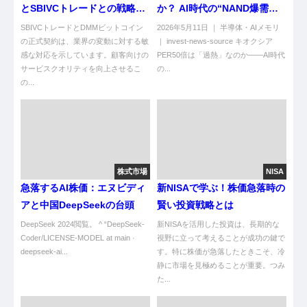
とSBIVCトレードとの戦略的
か？ AI時代の“NAND爆需
提携
給”を徹底検証
SBIVCトレードとDMMビットコイン
2026年5月11日 ｜ 半導体・AIメモリ
の正式契約は、業界の変動に対する敏
｜ invest-news-source キオクシア
感な対応を示しています。顧客向けの
PER50倍は「過熱」なのか——AI時代
サービスクオリティを向上させるこ
の...
の...
株式市場
NISA
急落するAI株価：エヌビディ
新NISAで学ぶ！株価急落時の
アと中国DeepSeekの台頭
賢い投資戦略とは
DeepSeek 2024閲覧。 ^ “DeepSeek-
新NISAを活用した投資は、長期的な
Coder/LICENSE-MODEL at main ·
視野に立って考えることが成功の鍵で
deepseek-ai...
す。特に株価が急落したときこそ、冷
静に市場を見極めることが重要。つみ
た...