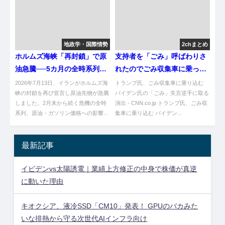
地政学・国際情勢
2chまとめ
ホルムズ海峡「再封鎖」で原
支持者を「ごみ」呼ばわりさ
油急騰──5カ月の全時系列と
れたのでごみ収集車に乗って
今後の3シナリオを図解で整
選挙活動するトランプ氏
2026年7月13日、イランがホルムズ海
トランプ氏、ごみ収集車に乗り込む
理【地政学リスクウォッチ】
峡の封鎖を再び宣言し原油先物が急騰
バイデン氏の「ごみ」失言逆手に取る
しました。2月末から続く危機の全時
演出 - CNN.co.jp トランプ氏、ごみ収
系列、原油・ガソリン価格への影響...
集車に乗り込む バイデン...
最新記事
イビデンvs太陽誘電｜業績上方修正の中身で株価が真逆
に動いた理由
キオクシア、液冷SSD「CM10」発表！ GPUのバカみた
いな排熱から守る次世代AIインフラ向け