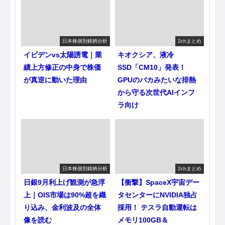
日本株個別銘柄分析
2chまとめ
イビデンvs太陽誘電｜業
キオクシア、液冷
績上方修正の中身で株価
SSD「CM10」発表！
が真逆に動いた理由
GPUのバカみたいな排熱
から守る次世代AIインフ
ラ向け
日本株個別銘柄分析
2chまとめ
日銀9月利上げ観測が急浮
【衝撃】SpaceX宇宙デー
上｜OIS市場は90%超を織
タセンターにNVIDIA独占
り込み、金利波及の全体
採用！ テスラ自動運転は
像を読む
メモリ100GB＆