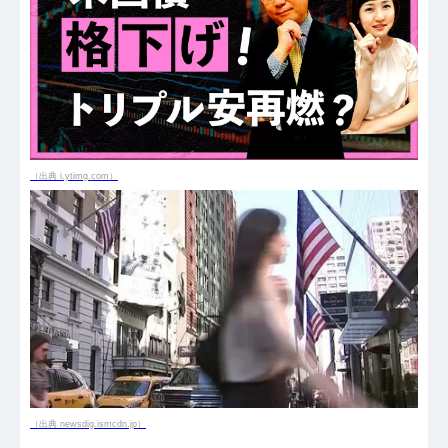
（出典 i.ytimg.com）
（出典 newsdig.ismcdn.jp）