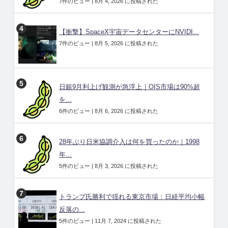
7件のビュー
|
8月 4, 2026 に投稿された
【衝撃】SpaceX宇宙データセンターにNVIDI...
7件のビュー
|
8月 5, 2026 に投稿された
日銀9月利上げ観測が急浮上｜OIS市場は90%超
を...
6件のビュー
|
8月 6, 2026 に投稿された
28年ぶり日米協調介入は何を買ったのか｜1998
年...
5件のビュー
|
8月 3, 2026 に投稿された
トランプ氏勝利で揺れる東京市場：日経平均小幅
反落の...
5件のビュー
|
11月 7, 2024 に投稿された