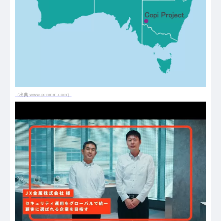
（出典 www.jx-nmm.com）