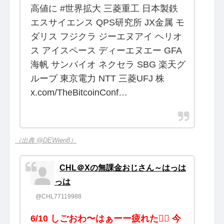
高値に #世界拡大 三菱重工 日本製鉄
エスサイエンス QPS研究所 JX金属 モ
ダリス フジクラ ジーエヌアイ ヘリオ
ス アイスペース ディーエヌエー GFA
海帆 サンバイオ ネクセラ SBG 楽天グ
ループ 東京電力 NTT 三菱UFJ 株
x.com/TheBitcoinConf…
（出典 @DEWien8）
CHL＠Xの無課金おじさん～はっは
っは
@CHL77119988
6/10 しごおわ〜はぁーー疲れた😵‍💫 今