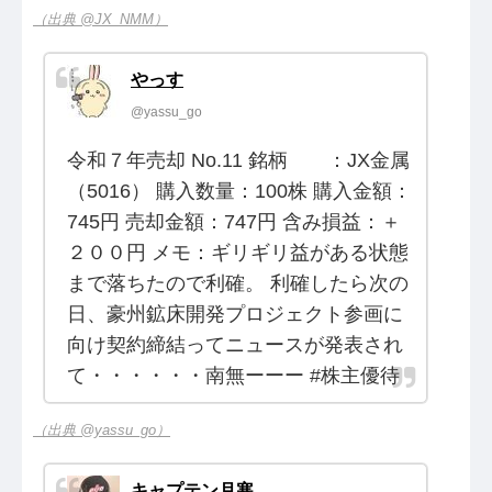
（出典 @JX_NMM）
やっす
@yassu_go
令和７年売却 No.11 銘柄 ：JX金属
（5016） 購入数量：100株 購入金額：
745円 売却金額：747円 含み損益：＋
２００円 メモ：ギリギリ益がある状態
まで落ちたので利確。 利確したら次の
日、豪州鉱床開発プロジェクト参画に
向け契約締結ってニュースが発表され
て・・・・・・南無ーーー #株主優待
（出典 @yassu_go）
キャプテン月寒