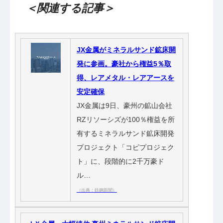
＜関連する記事＞
JX金属がミネラルサンド鉱床開
発に参画。豪社から権益5％取
得、レアメタル・レアアースを
安定確保
JX金属は9日、豪州の鉱山会社
RZリソーシズが100％権益を所
有するミネラルサンド鉱床開発
プロジェクト「コピプロジェク
ト」に、段階的に2千万豪ド
ル…
（出典：鉄鋼新聞）