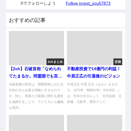
Xでフォローしよう
Follow invest_sou57873
おすすめの記事
2chまとめ
芸能
【2ch】石破首相「なめられ
不動産投資で14億円の利益！
てたまるか。同盟国でも言わ
中居正広の引退後のビジョン
なければならない」 トラン
石破首相の発言は、国際関係における
中居正広 中居 正広（なかい まさひ
プ関税で強調 [少考さん★]
日本の立ち位置を明確にするもので
ろ、1972年〈昭和47年〉8月18日 - ）
す。特に、米国との貿易に関する懸念
は、日本の元タレント、元司会者、元
を強調することで、アメリカにも繊細
俳優、元歌手。男性アイド...
な気持...