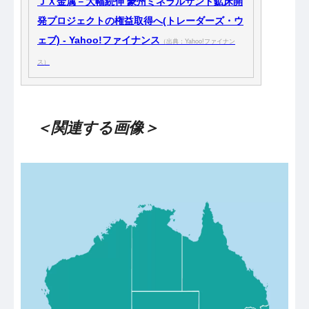
ＪＸ金属－大幅続伸 豪州ミネラルサンド鉱床開
発プロジェクトの権益取得へ(トレーダーズ・ウ
ェブ) - Yahoo!ファイナンス
（出典：Yahoo!ファイナン
ス）
＜関連する画像＞