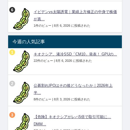
イビデンvs太陽誘電｜業績上方修正の中身で株価
が真...
1件のビュー
|
8月 6, 2026 に投稿された
今週の人気記事
キオクシア、液冷SSD「CM10」発表！ GPUの...
22件のビュー
|
8月 6, 2026 に投稿された
公募割れIPOはその後どうなったか｜2026年上
半...
8件のビュー
|
8月 3, 2026 に投稿された
【危険】キオクシアがレバ5倍で取引可能に…
DMM...