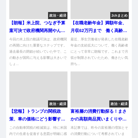
政治・経済
2chまとめ
【朗報】米上院、つなぎ予算
【在職老齢年金】満額年金、
案可決で政府機関再開やん
月収62万円まで 働く高齢者
け！
に支給拡大、厚労省 [蚤の市
今回の米上院の動議可決は、政府機関
最近、厚生労働省が発表した在職老齢
の再開に向けた重要なステップです。
★]
年金の支給拡大について、働く高齢者
過去最長の閉鎖が続いていた中で、こ
にとって非常に朗報です。これまで月
の動きが国民に与える影響は大きいで
収が制限されていたため、働きたい気
しょ...
持ち...
政治・経済
政治・経済
【悲報】トランプの関税政
富裕層の消費行動探る！まさ
策、車の価格にどう影響する
かの高額商品買いまくりやが
んや？
い！
この自動車関税の軽減策は、特に米国
本記事では、昨今の富裕層の増加とそ
内での生産を促進する意図が明確に感
の消費行動について考察されていま