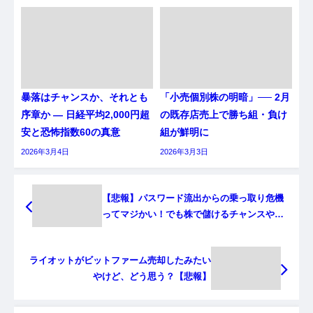
暴落はチャンスか、それとも
「小売個別株の明暗」── 2月
序章か ― 日経平均2,000円超
の既存店売上で勝ち組・負け
安と恐怖指数60の真意
組が鮮明に
2026年3月4日
2026年3月3日
【悲報】パスワード流出からの乗っ取り危機
ってマジかい！でも株で儲けるチャンスや
な！
ライオットがビットファーム売却したみたい
やけど、どう思う？【悲報】