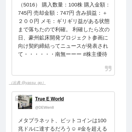
（5016） 購入数量：100株 購入金額：
745円 売却金額：747円 含み損益：＋
２００円 メモ：ギリギリ益がある状態
まで落ちたので利確。 利確したら次の
日、豪州鉱床開発プロジェクト参画に
向け契約締結ってニュースが発表され
て・・・・・・南無ーーー #株主優待
（出典 @yassu_go）
True E World
@DEWien8
メタプラネット、ビットコインは100
兆ドルに達するだろう☺️ #金を超える