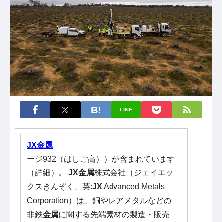
LINE
JX
金属
ージ932（はしご高））が含まれています
（詳細）。
JX
金属
株式会社（ジェイエッ
クスきんぞく、英:
JX
Advanced Metals
Corporation）は、銅やレアメタルなどの
非鉄
金属
に関する先端素材の製造・販売