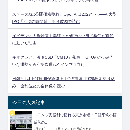
スペースXは公開価格割れ、OpenAIは2027年へ──AI大型
IPO「期待の時間軸」を分岐図で読む
イビデンvs太陽誘電｜業績上方修正の中身で株価が真逆
に動いた理由
キオクシア、液冷SSD「CM10」発表！ GPUのバカみた
いな排熱から守る次世代AIインフラ向け
日銀9月利上げ観測が急浮上｜OIS市場は90%超を織り込
み、金利波及の全体像を読む
今日の人気記事
トランプ氏勝利で揺れる東京市場：日経平均小幅
反落の...
2件のビュー
|
11月 7, 2024 に投稿された