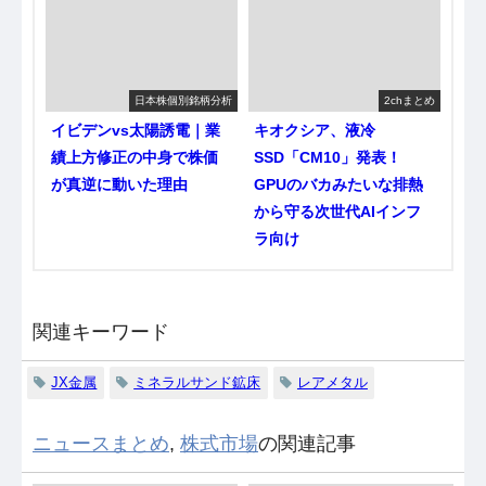
日本株個別銘柄分析
2chまとめ
イビデンvs太陽誘電｜業
キオクシア、液冷
績上方修正の中身で株価
SSD「CM10」発表！
が真逆に動いた理由
GPUのバカみたいな排熱
から守る次世代AIインフ
ラ向け
関連キーワード
JX金属
ミネラルサンド鉱床
レアメタル
ニュースまとめ
,
株式市場
の関連記事