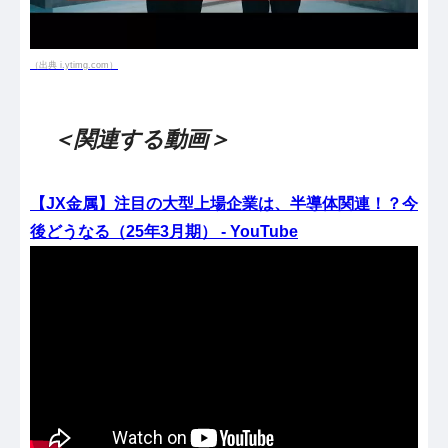
（出典 i.ytimg.com）
＜関連する動画＞
【JX金属】注目の大型上場企業は、半導体関連！？今
後どうなる（25年3月期） - YouTube