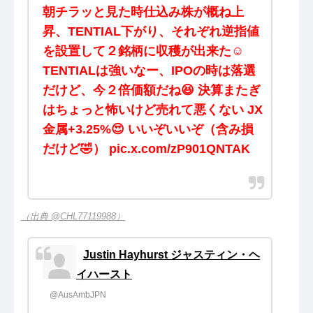
朝チラッと見た時仕込み株が概ね上
昇、TENTIAL下がり、それぞれ逆指値
を設置して２銘柄に収穫が出来た☺️
TENTIALは強いなー、IPOの時は落選
だけど、今２倍価額だね😆 決算またぎ
はちょっと怖いけど売れて悪くない JX
金属+3.25%😍 いいぞいいぞ（含み損
だけど🤣） pic.x.com/zP901QNTAK
（出典 @CHL77119988）
Justin Hayhurst ジャスティン・ヘ
イハースト
@AusAmbJPN