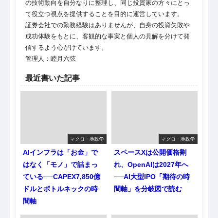
の技術動向を自分なりに整理し、同じ投資家の方々にとっ
て役立つ視点を提供することを目的に運営しています。
証券会社での勤務経験はありませんが、自身の投資失敗や
成功体験をもとに、客観的な事実と個人の見解を分けて発
信するよう心がけています。
管理人：睦月六弦
最近書いた記事
マクロ・地政学
マクロ・地政学
AIインフラは「お金」で
スペースXは公開価格割
はなく「モノ」で詰まっ
れ、OpenAIは2027年へ
ている──CAPEX7,850億
──AI大型IPO「期待の時
ドルとボトルネックの時
間軸」を分岐図で読む
間軸