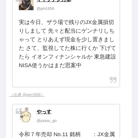
@gm1656
実は今日、ザラ場で残りのJX金属損切
りしまして 先々と配当にゲンナリしち
ゃって とりあえず現金を少し置きまし
た さて、監視してた株に行くか 下げて
たら イオンフィナンシャルか 東急建設
NISA使うかはまだ思案中
（出典 @gm1656）
やっす
@yassu_go
令和７年売却 No.11 銘柄 ：JX金属