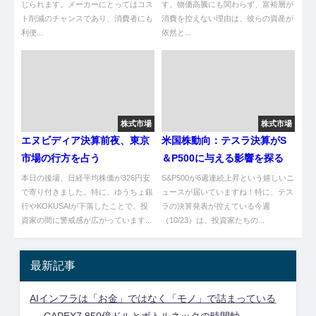
じられます。メーカーにとってはコス
す。物価高騰にも関わらず、富裕層が
ト削減のチャンスであり、消費者にも
消費を控えない理由は、彼らの資産が
利便...
依然と...
株式市場
株式市場
エヌビディア決算前夜、東京
米国株動向：テスラ決算がS
市場の行方を占う
＆P500に与える影響を探る
本日の後場、日経平均株価が326円安
S&P500が6週連続上昇という嬉しいニ
で寄り付きました。特に、ゆうちょ銀
ュースが届いていますね！特に、テス
行やKOKUSAIが下落したことで、投
ラの決算発表が控えている今週
資家の間に警戒感が広がっています...
（10/23）は、投資家たちの...
最新記事
AIインフラは「お金」ではなく「モノ」で詰まっている
──CAPEX7,850億ドルとボトルネックの時間軸