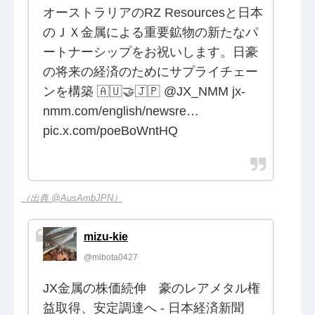
オーストラリアのRZ Resourcesと日本
のＪＸ金属による重要鉱物の新たなパ
ートナーシップをお祝いします。日豪
の将来の経済のためにサプライチェー
ンを構築 🇦🇺🤝🇯🇵 @JX_NMM jx-
nmm.com/english/newsre…
pic.x.com/poeBoWntHQ
（出典 @AusAmbJPN）
mizu-kie
@mibota0427
JX金属の株価続伸 豪のレアメタル権
益取得、安定調達へ - 日本経済新聞