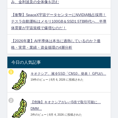
み、金利波及の全体像を読む
【衝撃】SpaceX宇宙データセンターにNVIDIA独占採用！
テスラ自動運転はメモリ100GB＆SSD1.5TB時代へ…半導
体需要が宇宙規模で爆増なのだ！
【2026年夏】AI半導体は本当に過熱しているのか？価
格・実需・業績・資金循環の4層分析
今日の人気記事
キオクシア、液冷SSD「CM10」発表！ GPUの...
19件のビュー
|
8月 6, 2026 に投稿された
【危険】キオクシアがレバ5倍で取引可能に…
DMM...
2件のビュー
|
8月 4, 2026 に投稿された