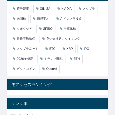
暗号資産
新NISA
NVIDIA
メタプラ
米国株
日経平均
AIインフラ投資
キオクシア
SP500
半導体株
日経平均株価
良い会社悪いタイミング
メタプラネット
BTC
XRP
IPO
2026年相場
トランプ関税
ETH
ビットコイン
OpenAI
逆アクセスランキング
リンク集