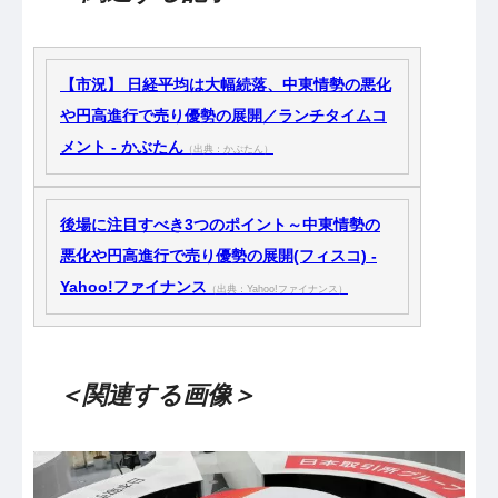
【市況】 日経平均は大幅続落、中東情勢の悪化
や円高進行で売り優勢の展開／ランチタイムコ
メント - かぶたん
（出典：かぶたん）
後場に注目すべき3つのポイント～中東情勢の
悪化や円高進行で売り優勢の展開(フィスコ) -
Yahoo!ファイナンス
（出典：Yahoo!ファイナンス）
＜関連する画像＞