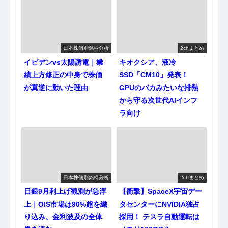
日本株個別銘柄分析
2chまとめ
イビデンvs太陽誘電｜業
キオクシア、液冷
績上方修正の中身で株価
SSD「CM10」発表！
が真逆に動いた理由
GPUのバカみたいな排熱
から守る次世代AIインフ
ラ向け
日本株個別銘柄分析
2chまとめ
日銀9月利上げ観測が急浮
【衝撃】SpaceX宇宙デー
上｜OIS市場は90%超を織
タセンターにNVIDIA独占
り込み、金利波及の全体
採用！ テスラ自動運転は