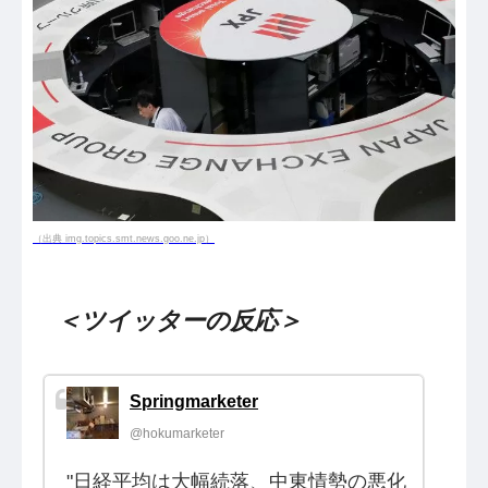
（出典 img.topics.smt.news.goo.ne.jp）
＜ツイッターの反応＞
Springmarketer
@hokumarketer
"日経平均は大幅続落、中東情勢の悪化