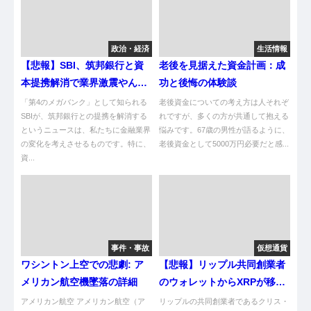
政治・経済
生活情報
【悲報】SBI、筑邦銀行と資
老後を見据えた資金計画：成
本提携解消で業界激震やん
功と後悔の体験談
け！
「第4のメガバンク」として知られる
老後資金についての考え方は人それぞ
SBIが、筑邦銀行との提携を解消する
れですが、多くの方が共通して抱える
というニュースは、私たちに金融業界
悩みです。67歳の男性が語るように、
の変化を考えさせるものです。特に、
老後資金として5000万円必要だと感...
資...
事件・事故
仮想通貨
ワシントン上空での悲劇: ア
【悲報】リップル共同創業者
メリカン航空機墜落の詳細
のウォレットからXRPが移動
して14%下落やんけ！
アメリカン航空 アメリカン航空（ア
リップルの共同創業者であるクリス・