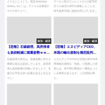
メリカンこうくう、英語:American
ラーセン氏のウォレットから1億7500
Airlines, Inc.）は、アメリカ合衆国テ
万ドル相当のXRPが移動したことが、
キサス州フォー...
暗号資産市場に波紋を呼んでいます...
政治・経済
政治・経済
【悲報】石破総理、高所得者
【悲報】エヌビディアCEO、
も負担軽減に慎重姿勢ｗｗｗ
米国の輸出規制を痛烈批判
何でやねん！
中…
石破総理の発言は、物価高騰に対する
エヌビディアのCEOが米国の対中AI半
重要な視点を提供しています。高所得
導体輸出規制を「失敗」と指摘した背
者も負担軽減の対象にすることで、支
景には、米中間の緊張が一層高まって
援の公平性を保つ必要があると言える
いる事実があります。この規制が果
でし...
た...