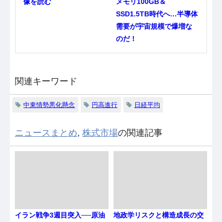
像を読む
メモリ100GB＆
SSD1.5TB時代へ…半導体
需要が宇宙規模で爆増な
のだ！
関連キーワード
中東情勢悪化懸念
円高進行
日経平均
ニュースまとめ
,
株式市場
の関連記事
イラン戦争3週目突入──原油
地政学リスクと構造成長の交