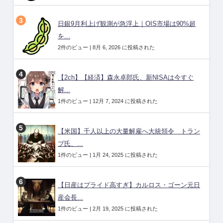
日銀9月利上げ観測が急浮上｜OIS市場は90%超
を...
2件のビュー
|
8月 6, 2026 に投稿された
【2ch】【経済】森永卓郎氏、新NISAは今すぐ
解...
1件のビュー
|
12月 7, 2024 に投稿された
【米国】千人以上の大量解雇へ大統領令 トラン
プ氏、...
1件のビュー
|
1月 24, 2025 に投稿された
【日産はプライド高すぎ】カルロス・ゴーン元日
産会長...
1件のビュー
|
2月 19, 2025 に投稿された