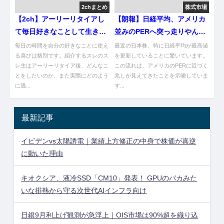
2chまとめ
株式市場
【2ch】アーリーリタイアし
【朗報】日経平均、アメリカ
て毎日好きなことして生きて
並みのPERへ突っ走りやん
るな質問ある？
け！
毎日の時間を自分の好きなことに使え
最近の日本株、特に日経平均が最高値
る喜びは格別です。紹介するスレのス
を更新していることに驚いています。
レ主はアーリーリタイア後、どんなこ
この流れは、アメリカのPERに近づく
とをしたいのか、また実際にどのよう
兆しが見えてきたことを示唆していま
に過...
す...
最新記事
イビデンvs太陽誘電｜業績上方修正の中身で株価が真逆
に動いた理由
キオクシア、液冷SSD「CM10」発表！ GPUのバカみた
いな排熱から守る次世代AIインフラ向け
日銀9月利上げ観測が急浮上｜OIS市場は90%超を織り込