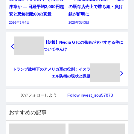
序章か ― 日経平均2,000円超
の既存店売上で勝ち組・負け
安と恐怖指数60の真意
組が鮮明に
2026年3月4日
2026年3月3日
【朗報】Nvidia GTCの発表がヤバすぎる件に
ついてやんけ
トランプ政権下のアメリカ軍の役割：イスラ
エル防衛の現状と課題
Xでフォローしよう
Follow invest_sou57873
おすすめの記事