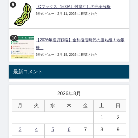
TOブックス（500A）忖度なしの完全分析
3件のビュー
|
2月 11, 2026 に投稿された
【2026年投資戦略】金利復活時代の勝ち組！地銀
株...
3件のビュー
|
2月 18, 2026 に投稿された
最新コメント
2026年8月
月
火
水
木
金
土
日
1
2
3
4
5
6
7
8
9