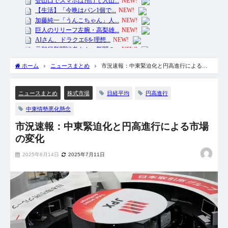
ホーム
ニュースまとめ
市況速報：中東緊迫化と円高進行による市
場の変化
日経平均
円高進行
ニュースまとめ
株式市場
中東情勢悪化懸念
市況速報：中東緊迫化と円高進行による市場
の変化
2025年6月14日
2025年7月11日