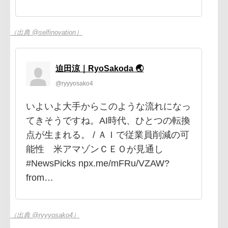
（出典 @selfinovation）
迫田涼｜RyoSakoda 🌏
@ryyyosako4
いよいよ大手からこのような流れになっ
てきそうですね。AI時代、ひとつの転換
点が生まれる。 / ＡＩで従業員削減の可
能性 米アマゾンＣＥＯが見通し
#NewsPicks npx.me/mFRu/VZAW?
from…
（出典 @ryyyosako4）