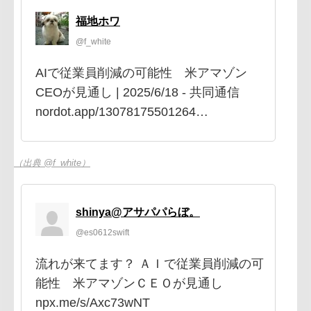
福地ホワ
@f_white
AIで従業員削減の可能性 米アマゾン
CEOが見通し | 2025/6/18 - 共同通信
nordot.app/13078175501264…
（出典 @f_white）
shinya@アサパパらぼ。
@es0612swift
流れが来てます？ ＡＩで従業員削減の可
能性 米アマゾンＣＥＯが見通し
npx.me/s/Axc73wNT