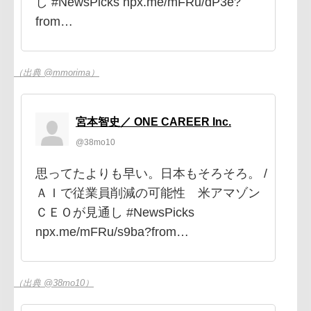
し #NewsPicks npx.me/mFRu/dP3e?
from…
（出典 @mmorima）
宮本智史／ ONE CAREER Inc.
@38mo10
思ってたよりも早い。日本もそろそろ。 /
ＡＩで従業員削減の可能性 米アマゾン
ＣＥＯが見通し #NewsPicks
npx.me/mFRu/s9ba?from…
（出典 @38mo10）