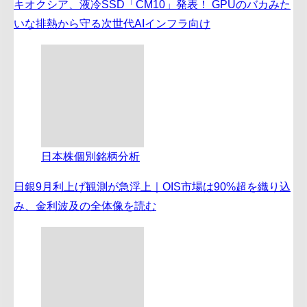
キオクシア、液冷SSD「CM10」発表！ GPUのバカみた
いな排熱から守る次世代AIインフラ向け
日本株個別銘柄分析
日銀9月利上げ観測が急浮上｜OIS市場は90%超を織り込
み、金利波及の全体像を読む