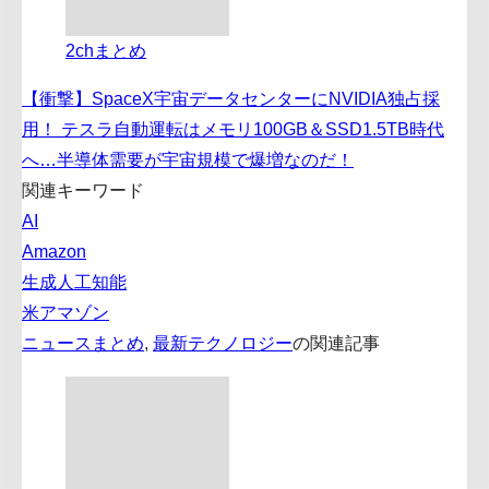
2chまとめ
【衝撃】SpaceX宇宙データセンターにNVIDIA独占採
用！ テスラ自動運転はメモリ100GB＆SSD1.5TB時代
へ…半導体需要が宇宙規模で爆増なのだ！
関連キーワード
AI
Amazon
生成人工知能
米アマゾン
ニュースまとめ
,
最新テクノロジー
の関連記事