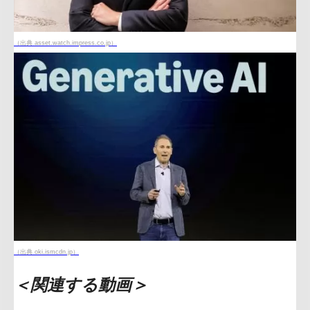
（出典 asset.watch.impress.co.jp）
（出典 oki.ismcdn.jp）
＜関連する動画＞