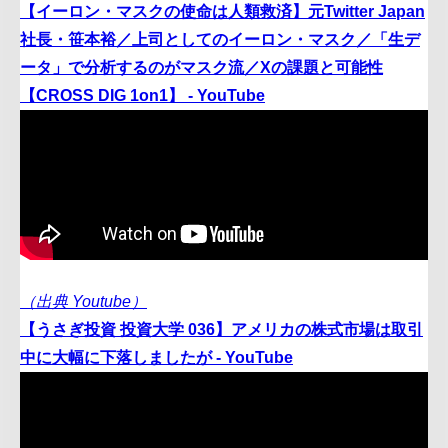
【イーロン・マスクの使命は人類救済】元Twitter Japan
社長・笹本裕／上司としてのイーロン・マスク／「生デ
ータ」で分析するのがマスク流／Xの課題と可能性
【CROSS DIG 1on1】 - YouTube
（出典 Youtube）
【うさぎ投資 投資大学 036】アメリカの株式市場は取引
中に大幅に下落しましたが - YouTube