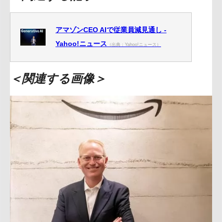
アマゾンCEO AIで従業員減見通し -
Yahoo!ニュース
（出典：Yahoo!ニュース）
＜関連する画像＞