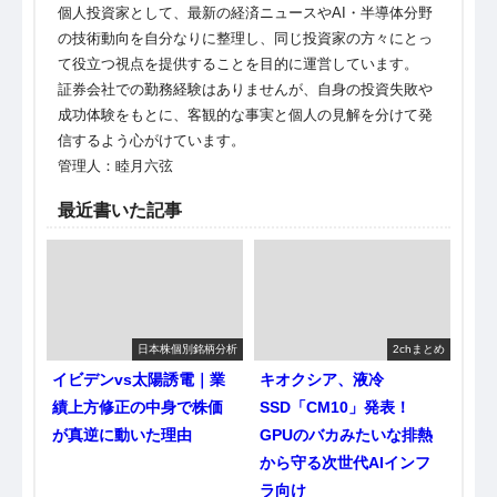
個人投資家として、最新の経済ニュースやAI・半導体分野
の技術動向を自分なりに整理し、同じ投資家の方々にとっ
て役立つ視点を提供することを目的に運営しています。
証券会社での勤務経験はありませんが、自身の投資失敗や
成功体験をもとに、客観的な事実と個人の見解を分けて発
信するよう心がけています。
管理人：睦月六弦
最近書いた記事
日本株個別銘柄分析
2chまとめ
イビデンvs太陽誘電｜業
キオクシア、液冷
績上方修正の中身で株価
SSD「CM10」発表！
が真逆に動いた理由
GPUのバカみたいな排熱
から守る次世代AIインフ
ラ向け