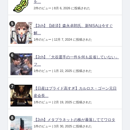
を...
2件のビュー
|
8月 6, 2026 に投稿された
【2ch】【経済】森永卓郎氏、新NISAは今すぐ
解...
1件のビュー
|
12月 7, 2024 に投稿された
【2ch】「大谷選手の一件を何も反省していない」
フ...
1件のビュー
|
1月 22, 2025 に投稿された
【日産はプライド高すぎ】カルロス・ゴーン元日
産会長...
1件のビュー
|
2月 19, 2025 に投稿された
【2ch】メタプラネットの株が暴落しててワロタ
1件のビュー
|
3月 30, 2025 に投稿された