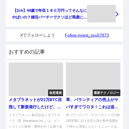
【2ch】44歳で年収１８０万円ってそんなに
やばいの？婚活パーチーでクソほど馬鹿にさ
れたんやが( ﾟДﾟ)
Xでフォローしよう
Follow invest_sou57873
おすすめの記事
仮想通貨
最新テクノロジー
メタプラネットが21万BTC目
草、パランティアの売上がヤ
指して新規発行したけど、ど
バすぎてワロタ！これは追い
ないすんねん！【朗報】
風やろがい！
メタプラネット 株式会社メタプラネ
米パランティア・テクノロジーズの第
ット（英: Metaplanet Inc.）は、ビッ
2四半期における売上高が前年同期比
トコインの保有・運用を行う企業であ
で48％も増加したというニュースは、