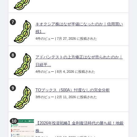
キオクシア株はなぜ半値になったのか｜信用買い
残1...
4件のビュー
|
7月 27, 2026 に投稿された
アドバンテストの上方修正はなぜ売られたのか｜
日経平...
4件のビュー
|
8月 4, 2026 に投稿された
TOブックス（500A）忖度なしの完全分析
3件のビュー
|
2月 11, 2026 に投稿された
【2026年投資戦略】金利復活時代の勝ち組！地銀
株...