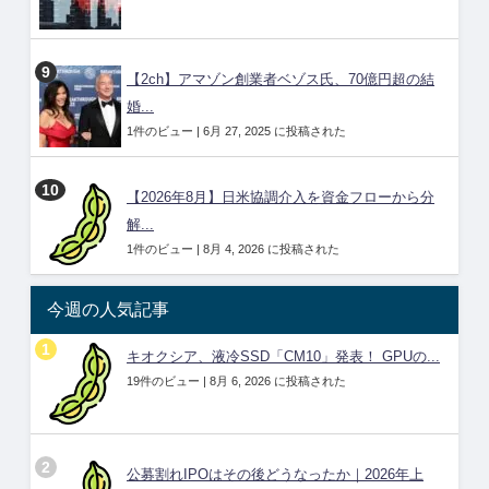
【2ch】アマゾン創業者ベゾス氏、70億円超の結
婚...
1件のビュー
|
6月 27, 2025 に投稿された
【2026年8月】日米協調介入を資金フローから分
解...
1件のビュー
|
8月 4, 2026 に投稿された
今週の人気記事
キオクシア、液冷SSD「CM10」発表！ GPUの...
19件のビュー
|
8月 6, 2026 に投稿された
公募割れIPOはその後どうなったか｜2026年上