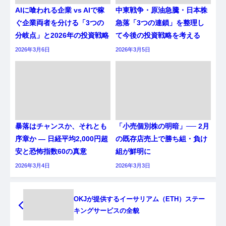
AIに喰われる企業 vs AIで稼
中東戦争・原油急騰・日本株
ぐ企業両者を分ける「3つの
急落「3つの連鎖」を整理し
分岐点」と2026年の投資戦略
て今後の投資戦略を考える
2026年3月6日
2026年3月5日
暴落はチャンスか、それとも
「小売個別株の明暗」── 2月
序章か ― 日経平均2,000円超
の既存店売上で勝ち組・負け
安と恐怖指数60の真意
組が鮮明に
2026年3月4日
2026年3月3日
OKJが提供するイーサリアム（ETH）ステー
キングサービスの全貌