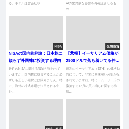
る。ホテル運営会社や...
AIの驚異的な影響を再確認させるも
の...
NISA
仮想通貨
NISAの国内株枠論：日本株に
【悲報】イーサリアム価格が
頼らず外国株に投資する理由
2900ドルで落ち着いてる件に
ついて【朗報】
最近のNISAに関する議論が賑わって
最近のイーサリアム（ETH）の価格動
いますが、国内株に投資することが必
向について、非常に興味深い分析がな
ずしも正しい選択とは限りません。特
されていますね。特にトム・リー氏の
に、海外の株式市場が注目される中、
指摘する12月の買い増しに関する情
外...
報...
政治・経済
2chまとめ