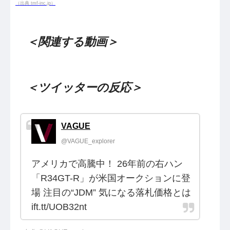
（出典 tmf-inc.jp）
＜関連する動画＞
＜ツイッターの反応＞
VAGUE
@VAGUE_explorer
アメリカで高騰中！ 26年前の右ハン
「R34GT-R」が米国オークションに登
場 注目の“JDM” 気になる落札価格とは
ift.tt/UOB32nt