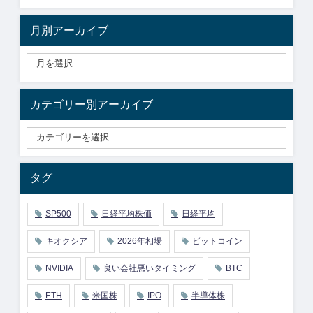
月別アーカイブ
カテゴリー別アーカイブ
タグ
SP500
日経平均株価
日経平均
キオクシア
2026年相場
ビットコイン
NVIDIA
良い会社悪いタイミング
BTC
ETH
米国株
IPO
半導体株