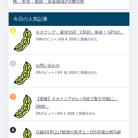
格・実需・業績・資金循環の4層分析
今日の人気記事
キオクシア、液冷SSD「CM10」発表！ GPUの...
19件のビュー
|
8月 6, 2026 に投稿された
お問い合わせ
2件のビュー
|
9月 18, 2024 に投稿された
【危険】キオクシアがレバ5倍で取引可能に…
DMM...
2件のビュー
|
8月 4, 2026 に投稿された
日銀9月利上げ観測が急浮上｜OIS市場は90%超