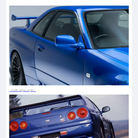
（出典 vague.style）