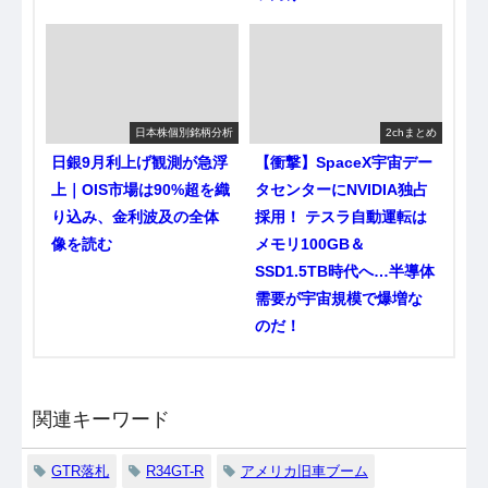
日本株個別銘柄分析
2chまとめ
日銀9月利上げ観測が急浮
【衝撃】SpaceX宇宙デー
上｜OIS市場は90%超を織
タセンターにNVIDIA独占
り込み、金利波及の全体
採用！ テスラ自動運転は
像を読む
メモリ100GB＆
SSD1.5TB時代へ…半導体
需要が宇宙規模で爆増な
のだ！
関連キーワード
GTR落札
R34GT-R
アメリカ旧車ブーム