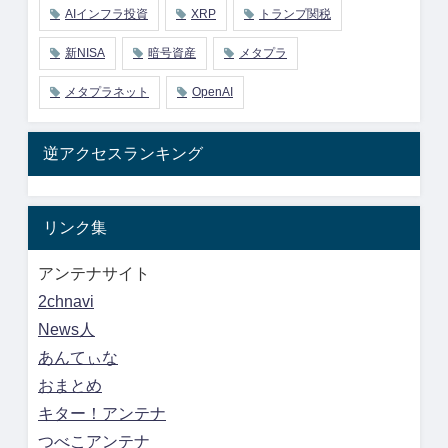
AIインフラ投資
XRP
トランプ関税
新NISA
暗号資産
メタプラ
メタプラネット
OpenAI
逆アクセスランキング
リンク集
アンテナサイト
2chnavi
News人
あんてぃな
おまとめ
キター！アンテナ
つべこアンテナ