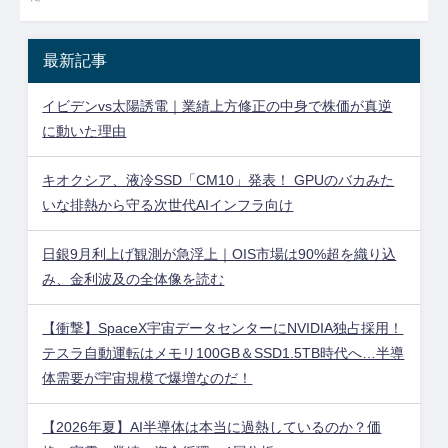
最新記事
イビデンvs太陽誘電｜業績上方修正の中身で株価が真逆
に動いた理由
キオクシア、液冷SSD「CM10」発表！ GPUのバカみた
いな排熱から守る次世代AIインフラ向け
日銀9月利上げ観測が急浮上｜OIS市場は90%超を織り込
み、金利波及の全体像を読む
【衝撃】SpaceX宇宙データセンターにNVIDIA独占採用！
テスラ自動運転はメモリ100GB＆SSD1.5TB時代へ…半導
体需要が宇宙規模で爆増なのだ！
【2026年夏】AI半導体は本当に過熱しているのか？価