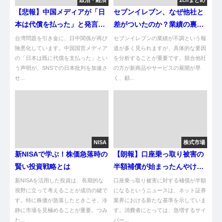
【悲報】中国メディアが「日
セブンイレブン、なぜ他社と
本は代償を払った」と発言し
差がついたのか？業績の裏側
た結果ｗｗ
を探る
台湾問題を引き金に、日中関係が再び
セブンイレブンの業績が不調という報
険悪化しています。中国国営メディア
道が多く見られますが、具体的な要因
の「日本は既に代償を支払った」とい
を分析することが重要です。競合他社
う声明が、SNSでの日本批判を加速さ
の方が新商品やサービスの展開が早
せ...
く、顧...
NISA
株式市場
新NISAで学ぶ！株価急落時の
【朗報】口座乗っ取り被害の
賢い投資戦略とは
半額補償が始まったんやけ
ど！
新NISAを活用した投資は、長期的な
口座乗っ取り被害に対する補償が半額
視野に立って考えることが成功の鍵で
になるというニュースは、ネット証券
す。特に株価が急落したときこそ、冷
業界における新たな基準を示していま
静に市場を見極めることが重要。つみ
す。消費者にとっては、急増するサイ
た...
バー...