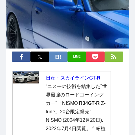
LINE
日産・スカイラインGT-
R
“ニスモの技術を結集した"世
界最強のロードゴーイング
カー"「NISMO
R34GT
-
R
Z-
tune」20台限定発売”.
NISMO (2004年12月20日).
2022年7月4日閲覧。 ^ 柘植