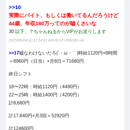
>>10
実際にバイト、もしくは働いてるんだろうけど
44歳、年収180万ってのが嘘くさいな
30
以下、？ちゃんねるからVIPがお送りします
：
2025/06/24(火) 11:54:41.649
ID:sT+ZNNJb0.net
>>17
嘘なわけないだろ(´・ω・｀)時給1120円×8時間
＝8960円（日当）×月8日＝71680円
終日シフト
18〜22時：時給1120円（4480円）
22〜25時：時給1400円（4200円）
計8,680円
計17,640円×月3回＝52920円
計124600円