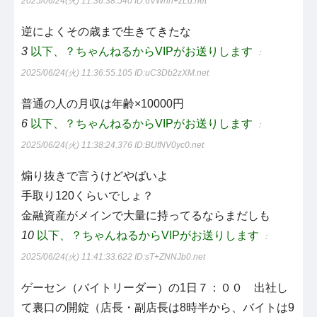
2025/06/24(火) 11:36:38.540
ID:6VWnn+zLd.net
逆によくその歳まで生きてきたな
3
以下、？ちゃんねるからVIPがお送りします
：
2025/06/24(火) 11:36:55.105
ID:uC3Db2zXM.net
普通の人の月収は年齢×10000円
6
以下、？ちゃんねるからVIPがお送りします
：
2025/06/24(火) 11:38:24.376
ID:BUfNV0yc0.net
煽り抜きで言うけどやばいよ
手取り120くらいでしょ？
金融資産がメインで大量に持ってるならまだしも
10
以下、？ちゃんねるからVIPがお送りします
：
2025/06/24(火) 11:41:33.622
ID:sT+ZNNJb0.net
ゲーセン（バイトリーダー）の1日７：００ 出社し
て裏口の開錠（店長・副店長は8時半から、バイトは9