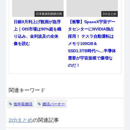
日本株個別銘柄分析
2chまとめ
日銀9月利上げ観測が急浮
【衝撃】SpaceX宇宙デー
上｜OIS市場は90%超を織
タセンターにNVIDIA独占
り込み、金利波及の全体
採用！ テスラ自動運転は
像を読む
メモリ100GB＆
SSD1.5TB時代へ…半導体
需要が宇宙規模で爆増な
のだ！
関連キーワード
低年収婚活
婚活パーチー
2chまとめ
の関連記事