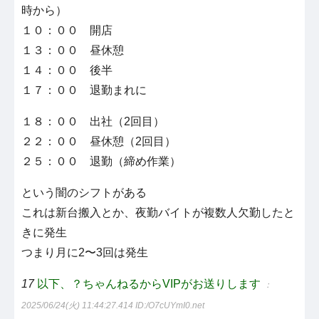
時から）
１０：００ 開店
１３：００ 昼休憩
１４：００ 後半
１７：００ 退勤まれに
１８：００ 出社（2回目）
２２：００ 昼休憩（2回目）
２５：００ 退勤（締め作業）
という闇のシフトがある
これは新台搬入とか、夜勤バイトが複数人欠勤したと
きに発生
つまり月に2〜3回は発生
17
以下、？ちゃんねるからVIPがお送りします
：
2025/06/24(火) 11:44:27.414
ID:/O7cUYmI0.net