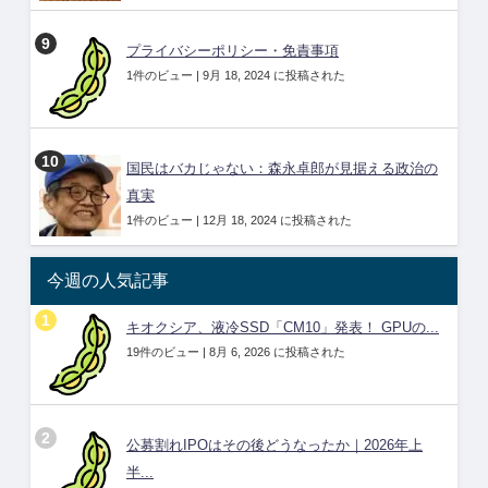
プライバシーポリシー・免責事項
1件のビュー
|
9月 18, 2024 に投稿された
国民はバカじゃない：森永卓郎が見据える政治の
真実
1件のビュー
|
12月 18, 2024 に投稿された
今週の人気記事
キオクシア、液冷SSD「CM10」発表！ GPUの...
19件のビュー
|
8月 6, 2026 に投稿された
公募割れIPOはその後どうなったか｜2026年上
半...