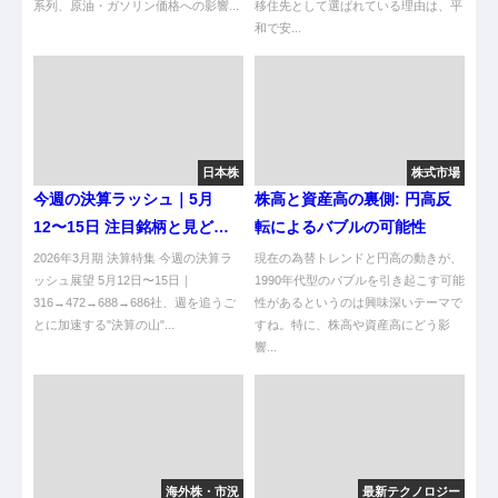
系列、原油・ガソリン価格への影響...
移住先として選ばれている理由は、平
和で安...
日本株
株式市場
今週の決算ラッシュ｜5月
株高と資産高の裏側: 円高反
12〜15日 注目銘柄と見どこ
転によるバブルの可能性
ろ完全まとめ【2026年3月
2026年3月期 決算特集 今週の決算ラ
現在の為替トレンドと円高の動きが、
期】
ッシュ展望 5月12日〜15日｜
1990年代型のバブルを引き起こす可能
316→472→688→686社、週を追うご
性があるというのは興味深いテーマで
とに加速する"決算の山"...
すね。特に、株高や資産高にどう影
響...
海外株・市況
最新テクノロジー