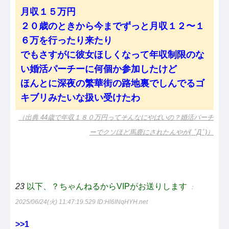
月収１５万円
２０歳のときから今までずっと月収１２〜１
６万を行ったり来たり
でもさすがに彼女ほしくなって年収制限のな
い婚活パーチーに何個か参加したけど
ほんとに深夜の繁華街の路地裏でしんでるゴ
キブリみたいな扱い受けたわ
（出典 44歳で年収１８０万円ってそんなにやばいの？婚活パーチ
ーでクソほど馬鹿にされたんやが( ﾟДﾟ)）
23
以下、？ちゃんねるからVIPがお送りします
：
2025/06/24(火) 11:47:19.529
ID:Hl6INqHYH.net
>>1