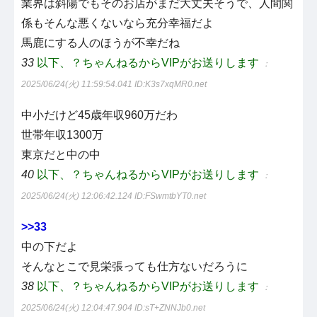
業界は斜陽でもそのお店がまだ大丈夫そうで、人間関
係もそんな悪くないなら充分幸福だよ
馬鹿にする人のほうが不幸だね
33
以下、？ちゃんねるからVIPがお送りします
：
2025/06/24(火) 11:59:54.041
ID:K3s7xqMR0.net
中小だけど45歳年収960万だわ
世帯年収1300万
東京だと中の中
40
以下、？ちゃんねるからVIPがお送りします
：
2025/06/24(火) 12:06:42.124
ID:FSwmtbYT0.net
>>33
中の下だよ
そんなとこで見栄張っても仕方ないだろうに
38
以下、？ちゃんねるからVIPがお送りします
：
2025/06/24(火) 12:04:47.904
ID:sT+ZNNJb0.net