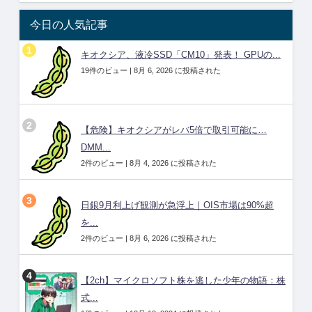
今日の人気記事
キオクシア、液冷SSD「CM10」発表！ GPUの...
19件のビュー
|
8月 6, 2026 に投稿された
【危険】キオクシアがレバ5倍で取引可能に…
DMM...
2件のビュー
|
8月 4, 2026 に投稿された
日銀9月利上げ観測が急浮上｜OIS市場は90%超
を...
2件のビュー
|
8月 6, 2026 に投稿された
【2ch】マイクロソフト株を逃した少年の物語：株
式...