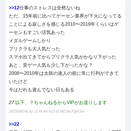
>>12
仕事のストレスは全然ないね
ただ、15年前に比べてゲーセン業界が下火になってる
ことによる寂しさを感じる2010〜2019年くらいはゲ
ーセンもすごい活気あった
メダルゲームしかり
プリクラも大人気だった
スマホ出てきてからプリクラ人気がかなり下がった
あと、音ゲー人気も少し下がったかな？
2008〜2010年は太鼓の達人の前に常に行列ができて
いたけど
今はだれも遊んでない日もある
27
以下、？ちゃんねるからVIPがお送りします
：
2025/06/24(火) 11:49:44.913
ID:tBDJbLFgM.net
>>22