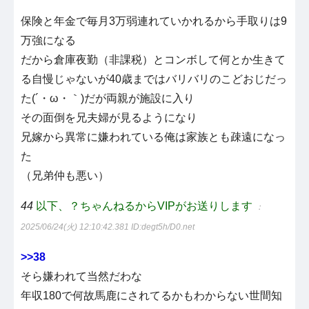
保険と年金で毎月3万弱連れていかれるから手取りは9
万強になる
だから倉庫夜勤（非課税）とコンボして何とか生きて
る自慢じゃないが40歳まではバリバリのこどおじだっ
た(´・ω・｀)だが両親が施設に入り
その面倒を兄夫婦が見るようになり
兄嫁から異常に嫌われている俺は家族とも疎遠になっ
た
（兄弟仲も悪い）
44
以下、？ちゃんねるからVIPがお送りします
：
2025/06/24(火) 12:10:42.381
ID:degt5h/D0.net
>>38
そら嫌われて当然だわな
年収180で何故馬鹿にされてるかもわからない世間知