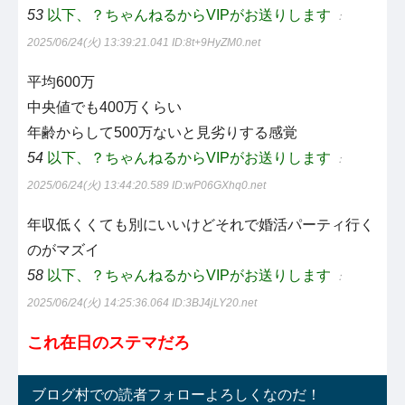
53
以下、？ちゃんねるからVIPがお送りします
：
2025/06/24(火) 13:39:21.041
ID:8t+9HyZM0.net
平均600万
中央値でも400万くらい
年齢からして500万ないと見劣りする感覚
54
以下、？ちゃんねるからVIPがお送りします
：
2025/06/24(火) 13:44:20.589
ID:wP06GXhq0.net
年収低くくても別にいいけどそれで婚活パーティ行く
のがマズイ
58
以下、？ちゃんねるからVIPがお送りします
：
2025/06/24(火) 14:25:36.064
ID:3BJ4jLY20.net
これ在日のステマだろ
ブログ村での読者フォローよろしくなのだ！