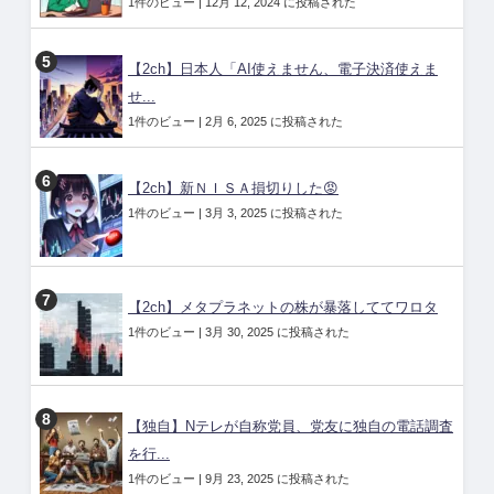
1件のビュー
|
12月 12, 2024 に投稿された
【2ch】日本人「AI使えません、電子決済使えま
せ...
1件のビュー
|
2月 6, 2025 に投稿された
【2ch】新ＮＩＳＡ損切りした😡
1件のビュー
|
3月 3, 2025 に投稿された
【2ch】メタプラネットの株が暴落しててワロタ
1件のビュー
|
3月 30, 2025 に投稿された
【独自】Nテレが自称党員、党友に独自の電話調査
を行...
1件のビュー
|
9月 23, 2025 に投稿された