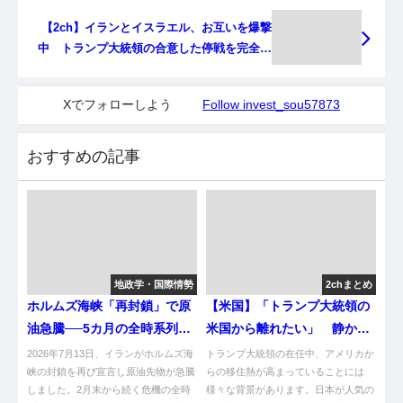
【2ch】イランとイスラエル、お互いを爆撃
中 トランプ大統領の合意した停戦を完全無
視 [828293379]
Xでフォローしよう
Follow invest_sou57873
おすすめの記事
地政学・国際情勢
2chまとめ
ホルムズ海峡「再封鎖」で原
【米国】「トランプ大統領の
油急騰──5カ月の全時系列と
米国から離れたい」 静かに
今後の3シナリオを図解で整
高まる移住熱 日本は人気3
2026年7月13日、イランがホルムズ海
トランプ大統領の在任中、アメリカか
理【地政学リスクウォッチ】
峡の封鎖を再び宣言し原油先物が急騰
位 [ごまカンパチ★]
らの移住熱が高まっていることには
しました。2月末から続く危機の全時
様々な背景があります。日本が人気の