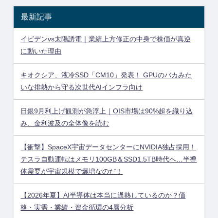
最新記事
イビデンvs太陽誘電｜業績上方修正の中身で株価が真逆
に動いた理由
キオクシア、液冷SSD「CM10」発表！ GPUのバカみた
いな排熱から守る次世代AIインフラ向け
日銀9月利上げ観測が急浮上｜OIS市場は90%超を織り込
み、金利波及の全体像を読む
【衝撃】SpaceX宇宙データセンターにNVIDIA独占採用！
テスラ自動運転はメモリ100GB＆SSD1.5TB時代へ…半導
体需要が宇宙規模で爆増なのだ！
【2026年夏】AI半導体は本当に過熱しているのか？価
格・実需・業績・資金循環の4層分析