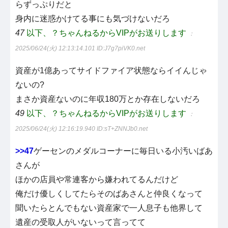
らずっぷりだと
身内に迷惑かけてる事にも気づけないだろ
47
以下、？ちゃんねるからVIPがお送りします
：
2025/06/24(火) 12:13:14.101
ID:J7g7piVK0.net
資産が1億あってサイドファイア状態ならイイんじゃ
ないの?
まさか資産ないのに年収180万とか存在しないだろ
49
以下、？ちゃんねるからVIPがお送りします
：
2025/06/24(火) 12:16:19.940
ID:sT+ZNNJb0.net
>>47
ゲーセンのメダルコーナーに毎日いる小汚いばあ
さんが
ほかの店員や常連客から嫌われてるんだけど
俺だけ優しくしてたらそのばあさんと仲良くなって
聞いたらとんでもない資産家で一人息子も他界して
遺産の受取人がいないって言ってて