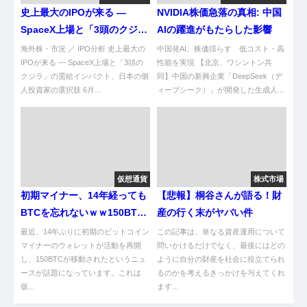
史上最大のIPOが来る ―
NVIDIA株価急落の真相: 中国
SpaceX上場と「3頭のクジ
AIの躍進がもたらした影響
ラ」の需給インパクト、日本
海外株・市況 ／ IPO分析 史上最大の
中国発AI、株価揺らす 低コスト・高
の個人投資家の選択肢
IPOが来る ― SpaceX上場と「3頭の
性能を実現 【北京、ワシントン共
クジラ」の需給インパクト、日本の個
同】中国の新興企業「DeepSeek（デ
人投資家の選択肢 6月...
ィープシーク）」が開発した生成人...
仮想通貨
株式市場
初期マイナー、14年経っても
【悲報】桐谷さんが語る！財
BTCを忘れないｗｗ150BTC
産の行く末がヤバい件
移動事件まとめ〜
最近、14年ぶりに初期のビットコイン
この記事は、単なる資産運用について
マイナーのウォレットが活動を再開
問いかけるだけでなく、最後にはどの
し、150BTCが移動されたというニュ
ように自分の財産を社会に役立てられ
ースが話題になっています。これは
るのかを考えるきっかけを与えてくれ
仮...
ます...