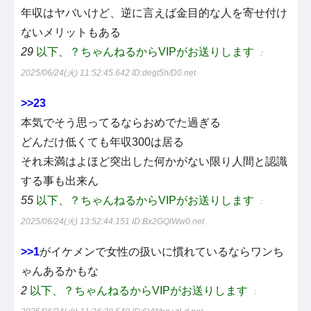
年収はヤバいけど、逆に言えば金目的な人を寄せ付け
ないメリットもある
29
以下、？ちゃんねるからVIPがお送りします
：
2025/06/24(火) 11:52:45.642
ID:degt5h/D0.net
>>23
本気でそう思ってるならおめでた過ぎる
どんだけ低くても年収300は居る
それ未満はよほど突出した何かがない限り人間と認識
する事も出来ん
55
以下、？ちゃんねるからVIPがお送りします
：
2025/06/24(火) 13:52:44.151
ID:Bx2GQlWw0.net
>>1
がイケメンで女性の扱いに慣れているならワンち
ゃんあるかもな
2
以下、？ちゃんねるからVIPがお送りします
：