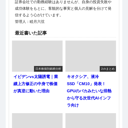
証券会社での勤務経験はありませんが、自身の投資失敗や
成功体験をもとに、客観的な事実と個人の見解を分けて発
信するよう心がけています。
管理人：睦月六弦
最近書いた記事
日本株個別銘柄分析
2chまとめ
イビデンvs太陽誘電｜業
キオクシア、液冷
績上方修正の中身で株価
SSD「CM10」発表！
が真逆に動いた理由
GPUのバカみたいな排熱
から守る次世代AIインフ
ラ向け