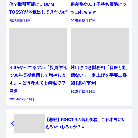
倍で取引可能に…DMM
逆差別やん！子持ち優遇にツ
TOSSYが本気出してきたのだ
ッコむｗｗｗ
2026年8月4日
2025年12月17日
NISAやってるアホ「投資信託
片山さつき財務相「日銀と齟
で30年長期運用して増やしま
齬ない」 利上げを事実上容
す」←どう考えても無理でワ
認 [蚤の市★]
ロタ
2025年12月16日
2025年12月16日
【悲報】R34GT-Rの落札価格、これ本当に払
えるやつおるんか？ｗ