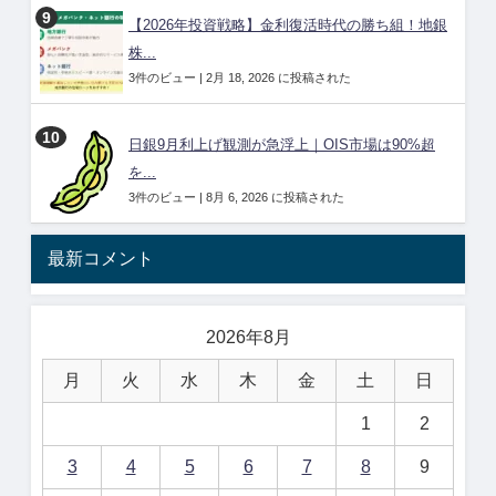
【2026年投資戦略】金利復活時代の勝ち組！地銀
株...
3件のビュー
|
2月 18, 2026 に投稿された
日銀9月利上げ観測が急浮上｜OIS市場は90%超
を...
3件のビュー
|
8月 6, 2026 に投稿された
最新コメント
2026年8月
月
火
水
木
金
土
日
1
2
3
4
5
6
7
8
9