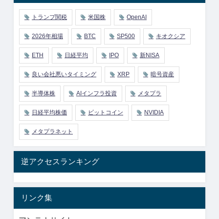
トランプ関税
米国株
OpenAI
2026年相場
BTC
SP500
キオクシア
ETH
日経平均
IPO
新NISA
良い会社悪いタイミング
XRP
暗号資産
半導体株
AIインフラ投資
メタプラ
日経平均株価
ビットコイン
NVIDIA
メタプラネット
逆アクセスランキング
リンク集