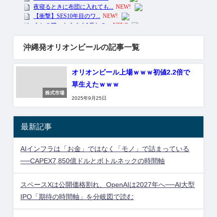
沖縄発オリオンビールの記事一覧
オリオンビール上場ｗｗｗ初値2.2倍で
草生えたｗｗｗ
株式市場
2025年9月25日
最新記事
AIインフラは「お金」ではなく「モノ」で詰まっている
──CAPEX7,850億ドルとボトルネックの時間軸
スペースXは公開価格割れ、OpenAIは2027年へ──AI大型
IPO「期待の時間軸」を分岐図で読む