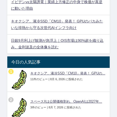
イビデンvs太陽誘電｜業績上方修正の中身で株価が真逆
に動いた理由
キオクシア、液冷SSD「CM10」発表！ GPUのバカみた
いな排熱から守る次世代AIインフラ向け
日銀9月利上げ観測が急浮上｜OIS市場は90%超を織り込
み、金利波及の全体像を読む
今日の人気記事
キオクシア、液冷SSD「CM10」発表！ GPUの...
11件のビュー
|
8月 6, 2026 に投稿された
スペースXは公開価格割れ、OpenAIは2027年...
3件のビュー
|
8月 7, 2026 に投稿された