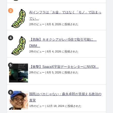
AIインフラは「お金」ではなく「モノ」で詰まっ
てい...
2件のビュー
|
8月 8, 2026 に投稿された
【危険】キオクシアがレバ5倍で取引可能に…
DMM...
2件のビュー
|
8月 4, 2026 に投稿された
【衝撃】SpaceX宇宙データセンターにNVIDI...
2件のビュー
|
8月 5, 2026 に投稿された
国民はバカじゃない：森永卓郎が見据える政治の
真実
1件のビュー
|
12月 18, 2024 に投稿された