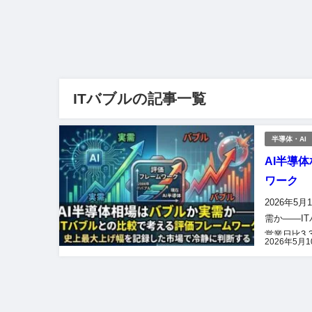
ITバブルの記事一覧
半導体・AI
AI半導
ワーク
2026年5月
需か——I
営業日比3,
2026年5月
記録。終値6万