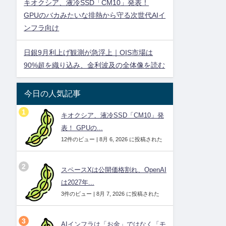
キオクシア、液冷SSD「CM10」発表！
GPUのバカみたいな排熱から守る次世代AIイ
ンフラ向け
日銀9月利上げ観測が急浮上｜OIS市場は
90%超を織り込み、金利波及の全体像を読む
今日の人気記事
キオクシア、液冷SSD「CM10」発
表！ GPUの...
12件のビュー
|
8月 6, 2026 に投稿された
スペースXは公開価格割れ、OpenAI
は2027年...
3件のビュー
|
8月 7, 2026 に投稿された
AIインフラは「お金」ではなく「モ