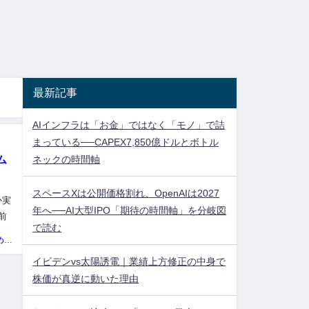
最新記事
AIインフラは「お金」ではなく「モノ」で詰
まっている──CAPEX7,850億ドルとボトル
ネックの時間軸
ム
スペースXは公開価格割れ、OpenAIは2027
か実
年へ──AI大型IPO「期待の時間軸」を分岐図
前
で読む
大を
投資ネタ集めておいたのだ！管理人
イビデンvs太陽誘電｜業績上方修正の中身で
株価が真逆に動いた理由