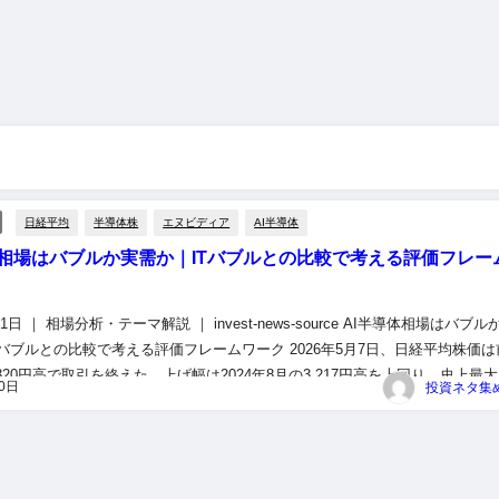
日経平均
半導体株
エヌビディア
AI半導体
体相場はバブルか実需か｜ITバブルとの比較で考える評価フレー
11日 ｜ 相場分析・テーマ解説 ｜ invest-news-source AI半導体相場はバブル
Tバブルとの比較で考える評価フレームワーク 2026年5月7日、日経平均株価は
320円高で取引を終えた。上げ幅は2024年8月の3,217円高を上回り、史上最
10日
2,...