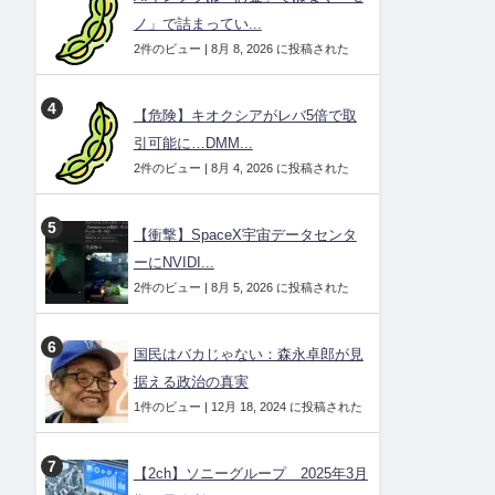
ノ」で詰まってい...
2件のビュー
|
8月 8, 2026 に投稿された
【危険】キオクシアがレバ5倍で取
引可能に…DMM...
2件のビュー
|
8月 4, 2026 に投稿された
【衝撃】SpaceX宇宙データセンタ
ーにNVIDI...
2件のビュー
|
8月 5, 2026 に投稿された
国民はバカじゃない：森永卓郎が見
据える政治の真実
1件のビュー
|
12月 18, 2024 に投稿された
【2ch】ソニーグループ 2025年3月