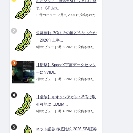
キオクシア、液冷SSD「CM10」発
表！ GPUの...
19件のビュー
|
8月 6, 2026 に投稿された
公募割れIPOはその後どうなったか
｜2026年上半...
8件のビュー
|
8月 3, 2026 に投稿された
【衝撃】SpaceX宇宙データセンタ
ーにNVIDI...
7件のビュー
|
8月 5, 2026 に投稿された
【危険】キオクシアがレバ5倍で取
引可能に…DMM...
6件のビュー
|
8月 4, 2026 に投稿された
ネット証券 徹底比較 2026 SBI証券