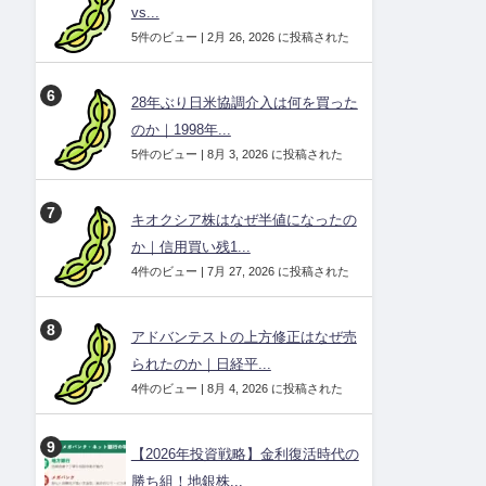
vs...
5件のビュー
|
2月 26, 2026 に投稿された
28年ぶり日米協調介入は何を買った
のか｜1998年...
5件のビュー
|
8月 3, 2026 に投稿された
キオクシア株はなぜ半値になったの
か｜信用買い残1...
4件のビュー
|
7月 27, 2026 に投稿された
アドバンテストの上方修正はなぜ売
られたのか｜日経平...
4件のビュー
|
8月 4, 2026 に投稿された
【2026年投資戦略】金利復活時代の
勝ち組！地銀株...