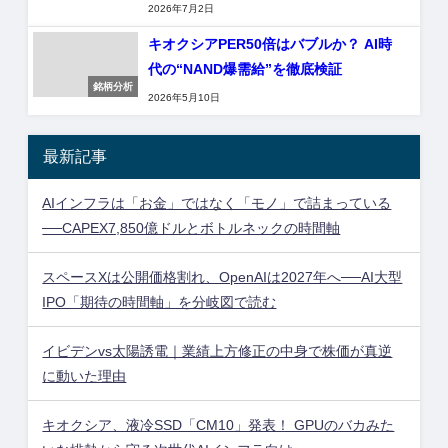
2026年7月2日
キオクシアPER50倍はバブルか？ AI時
代の“NAND爆需給”を徹底検証
銘柄分析
2026年5月10日
最新記事
AIインフラは「お金」ではなく「モノ」で詰まっている
──CAPEX7,850億ドルとボトルネックの時間軸
スペースXは公開価格割れ、OpenAIは2027年へ──AI大型
IPO「期待の時間軸」を分岐図で読む
イビデンvs太陽誘電｜業績上方修正の中身で株価が真逆
に動いた理由
キオクシア、液冷SSD「CM10」発表！ GPUのバカみた