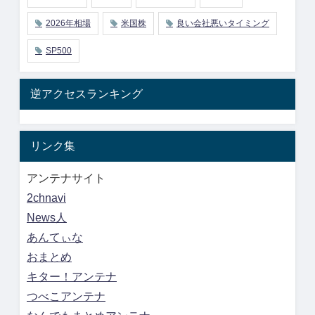
2026年相場
米国株
良い会社悪いタイミング
SP500
逆アクセスランキング
リンク集
アンテナサイト
2chnavi
News人
あんてぃな
おまとめ
キター！アンテナ
つべこアンテナ