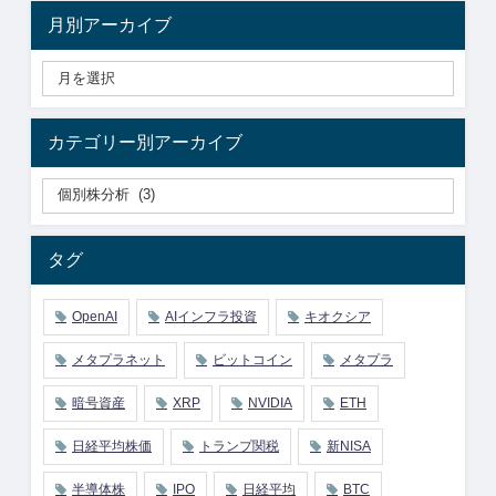
月別アーカイブ
カテゴリー別アーカイブ
タグ
OpenAI
AIインフラ投資
キオクシア
メタプラネット
ビットコイン
メタプラ
暗号資産
XRP
NVIDIA
ETH
日経平均株価
トランプ関税
新NISA
半導体株
IPO
日経平均
BTC