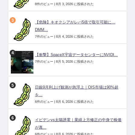
8件のビュー
|
8月 3, 2026 に投稿された
【危険】キオクシアがレバ5倍で取引可能に…
DMM...
7件のビュー
|
8月 4, 2026 に投稿された
【衝撃】SpaceX宇宙データセンターにNVIDI...
7件のビュー
|
8月 5, 2026 に投稿された
日銀9月利上げ観測が急浮上｜OIS市場は90%超
を...
6件のビュー
|
8月 6, 2026 に投稿された
イビデンvs太陽誘電｜業績上方修正の中身で株価
が真...
6件のビュー
|
8月 6, 2026 に投稿された