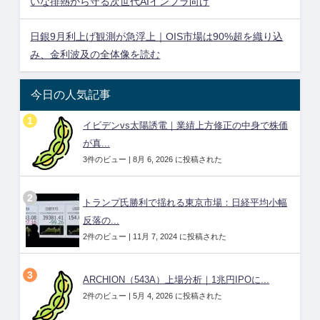
いな排熱から守る次世代AIインフラ向け
日銀9月利上げ観測が急浮上｜OIS市場は90%超を織り込
み、金利波及の全体像を読む
今日の人気記事
イビデンvs太陽誘電｜業績上方修正の中身で株価
が真...
3件のビュー
|
8月 6, 2026 に投稿された
トランプ氏勝利で揺れる東京市場：日経平均小幅
反落の...
2件のビュー
|
11月 7, 2024 に投稿された
ARCHION（543A）上場分析｜1兆円IPOに...
2件のビュー
|
5月 4, 2026 に投稿された