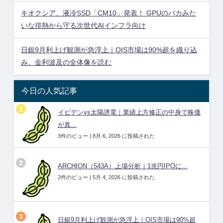
キオクシア、液冷SSD「CM10」発表！ GPUのバカみた
いな排熱から守る次世代AIインフラ向け
日銀9月利上げ観測が急浮上｜OIS市場は90%超を織り込
み、金利波及の全体像を読む
今日の人気記事
イビデンvs太陽誘電｜業績上方修正の中身で株価
が真...
3件のビュー
|
8月 6, 2026 に投稿された
ARCHION（543A）上場分析｜1兆円IPOに...
2件のビュー
|
5月 4, 2026 に投稿された
日銀9月利上げ観測が急浮上｜OIS市場は90%超