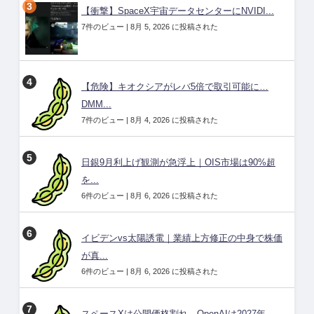
【衝撃】SpaceX宇宙データセンターにNVIDI...
7件のビュー
|
8月 5, 2026 に投稿された
【危険】キオクシアがレバ5倍で取引可能に…
DMM...
7件のビュー
|
8月 4, 2026 に投稿された
日銀9月利上げ観測が急浮上｜OIS市場は90%超
を...
6件のビュー
|
8月 6, 2026 に投稿された
イビデンvs太陽誘電｜業績上方修正の中身で株価
が真...
6件のビュー
|
8月 6, 2026 に投稿された