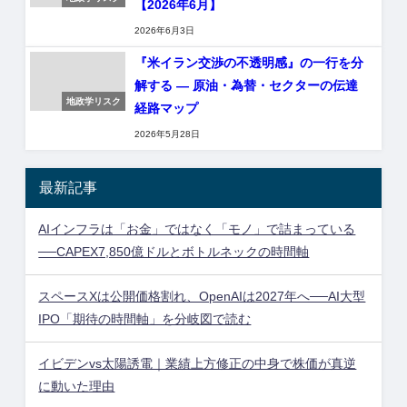
【2026年6月】
2026年6月3日
『米イラン交渉の不透明感』の一行を分
解する — 原油・為替・セクターの伝達
地政学リスク
経路マップ
2026年5月28日
最新記事
AIインフラは「お金」ではなく「モノ」で詰まっている
──CAPEX7,850億ドルとボトルネックの時間軸
スペースXは公開価格割れ、OpenAIは2027年へ──AI大型
IPO「期待の時間軸」を分岐図で読む
イビデンvs太陽誘電｜業績上方修正の中身で株価が真逆
に動いた理由