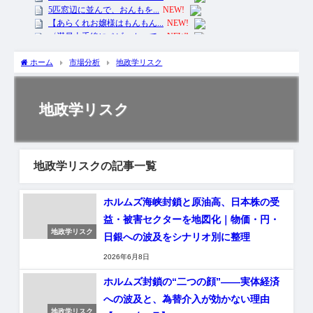
ホーム
市場分析
地政学リスク
地政学リスク
地政学リスクの記事一覧
ホルムズ海峡封鎖と原油高、日本株の受
益・被害セクターを地図化｜物価・円・
地政学リスク
日銀への波及をシナリオ別に整理
2026年6月8日
ホルムズ封鎖の“二つの顔”――実体経済
への波及と、為替介入が効かない理由
地政学リスク