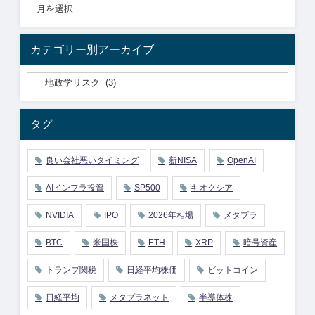
カテゴリー別アーカイブ
タグ
良い会社悪いタイミング
新NISA
OpenAI
AIインフラ投資
SP500
キオクシア
NVIDIA
IPO
2026年相場
メタプラ
BTC
米国株
ETH
XRP
暗号資産
トランプ関税
日経平均株価
ビットコイン
日経平均
メタプラネット
半導体株