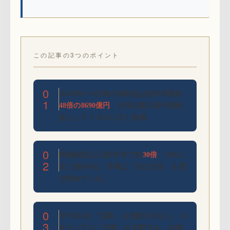
この記事の3つのポイント
0
2026年4〜6月期の純利益は前年同期比
1
48倍の8690億円
。日本企業の四半期利
益としてトヨタに次ぐ規模。
0
時価総額は上場1年半で約
30倍
、SBGに
2
次ぐ国内4位。市場は「次の主役」を選
び始めている。
0
NVIDIAが「演算」を支配するなら、キ
3
オクシアは「記憶」を支配する。AI推