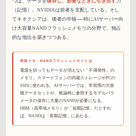
つは、データを
保存し、必要なときに引き出す
力
（記憶）。NVIDIAは前者を支配している。そし
てキオクシアは、後者の中核──特にAIサーバー向
け大容量NANDフラッシュメモリの分野で、独占
的な地位を築きつつある。
用語メモ：NANDフラッシュメモリとは
電源を切ってもデータが消えない「不揮発性」の
メモリ。スマートフォンの内蔵ストレージやPCの
SSDに使われる。AIサーバーでは、学習用の大規
模データセットや、推論時に参照するモデルパラ
メータの保存に大量のNANDが必要になる。
HBM（高帯域メモリ）が「短期記憶」だとすれ
ば、NANDは「長期記憶」にあたる。