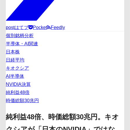
post
はてブ
Pocket
Feedly
個別銘柄分析
半導体・AI関連
日本株
日経平均
キオクシア
AI半導体
NVIDIA決算
純利益48倍
時価総額30兆円
純利益48倍、時価総額30兆円。キオ
クシアが「日本のNVIDIA」ではな