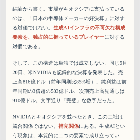
結論から書く。市場がキオクシアに支払っている
のは、「日本の半導体メーカーの好決算」に対す
る対価ではない。
生成AIインフラの不可欠な構成
要素を、独占的に握っているプレイヤー
に対する
対価である。
そして、この構造は単独では成立しない。同じ5月
20日、米NVIDIAも記録的な決算を発表した。売
上高816億ドル（前年同期比85%増）、純利益は前
年同期の3倍超の583億ドル、次期売上高見通しは
910億ドル。文字通り「完璧」な数字だった。
NVIDIAとキオクシアを並べたとき、この二社は
競合関係ではない。
補完関係
にある。生成AIとい
う現象は、本質的に二つの要素で成り立ってい