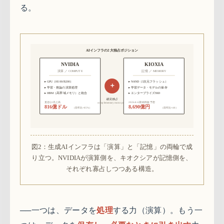
る。
AIインフラの2大独占ポジション
NVIDIA
KIOXIA
演算 ／ COMPUTE
記憶 ／ MEMORY
▸ GPU（H100/B200）
▸ NAND（3次元フラッシュ）
＋
▸ 学習・推論の演算処理
▸ 学習データ・モデルの保存
▸ HBM（高帯域メモリ）と統合
▸ エンタープライズSSD
補完独占
直近Q1売上高
2026/4-6期 純利益予想
complementary monopoly
816億ドル
8,690億円
（前年比+85%）
（前年比×48）
図2：生成AIインフラは「演算」と「記憶」の両輪で成
り立つ。NVIDIAが演算側を、キオクシアが記憶側を、
それぞれ寡占しつつある構造。
──一つは、データを
処理
する力（演算）。もう一