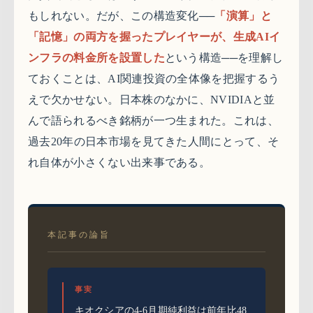
もしれない。だが、この構造変化──
「演算」と
「記憶」の両方を握ったプレイヤーが、生成AIイ
ンフラの料金所を設置した
という構造──を理解し
ておくことは、AI関連投資の全体像を把握するう
えで欠かせない。日本株のなかに、NVIDIAと並
んで語られるべき銘柄が一つ生まれた。これは、
過去20年の日本市場を見てきた人間にとって、そ
れ自体が小さくない出来事である。
本記事の論旨
事実
キオクシアの4-6月期純利益は前年比48