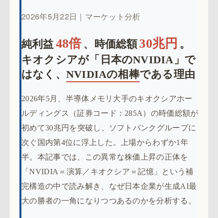
2026年5月22日｜マーケット分析
48倍
30兆円
純利益
、時価総額
。
キオクシアが「日本のNVIDIA」で
はなく、
NVIDIAの相棒
である理由
2026年5月、半導体メモリ大手のキオクシアホー
ルディングス（証券コード：285A）の時価総額が
初めて30兆円を突破し、ソフトバンクグループに
次ぐ国内第4位に浮上した。上場からわずか1年
半。本記事では、この異常な株価上昇の正体を
「NVIDIA＝演算／キオクシア＝記憶」という補
完構造の中で読み解き、なぜ日本企業が生成AI最
大の勝者の一角になりつつあるのかを分析する。