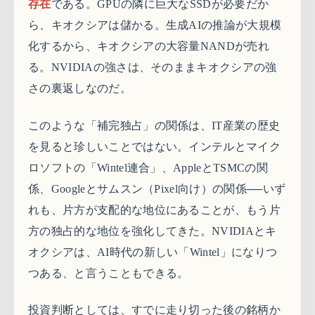
存在
である。GPUの隣に巨大なSSDが必要だか
ら、キオクシアは儲かる。生成AIの推論が大規模
化するから、キオクシアの大容量NANDが売れ
る。NVIDIAの強さは、そのままキオクシアの強
さの裏返しなのだ。
このような「補完独占」の関係は、IT産業の歴史
を見ると珍しいことではない。インテルとマイク
ロソフトの「Wintel連合」、AppleとTSMCの関
係、Googleとサムスン（Pixel向け）の関係──いず
れも、片方が支配的な地位にあることが、もう片
方の独占的な地位を強化してきた。NVIDIAとキ
オクシアは、AI時代の新しい「Wintel」になりつ
つある、と言うこともできる。
投資判断としては、すでに走り切った後の銘柄か