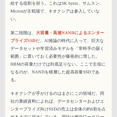
給する役割を担う。これはSK hynix、サムスン、
Micronが主戦場で、キオクシアは参入していな
い。
第二段階は、
大容量・高速NANDによるエンター
プライズSSD
だ。AI推論の時代に入って、巨大な
データセットや学習済みモデルを「常時手の届く
範囲」に置いておく必要性が爆発的に増した。
HBMの容量だけでは到底足りない。ここで主役に
なるのが、NANDを積層した超高容量SSDであ
る。
キオクシアが手がけるのはまさにこの領域だ。同
社の業績資料によれば、データセンターおよびエ
ンタープライズ向けSSDの売上は全体の約6割を占
めるまでに拡大している。同社は推論ワークロー