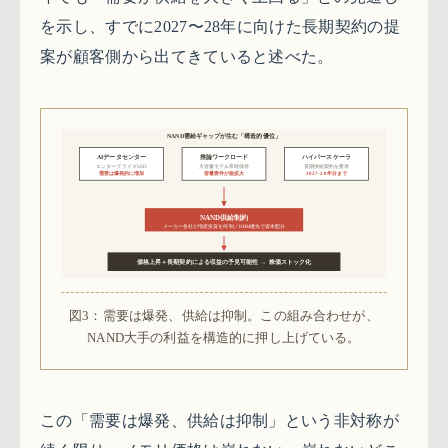
を示し、すでに2027〜28年に向けた長期契約の提
案が顧客側から出てきていると述べた。
NAND需給ギャップが生む「構造的優位」
推論ワークロード
AIデータセンター
ハイパースケーラ
エンタープライズSSD
大容量モデル常時保持
長期供給契約を要求
需要は爆発的に増加
容量要件が急拡大
2027-28年分まで
NAND供給制約
メーカー各社が増産投資を抑制／HBM優先で資本配分
価格上昇＋長期契約による収益の予見可能性 → 株価ストック化
図3：需要は爆発、供給は抑制。この組み合わせが、
NAND大手の利益を構造的に押し上げている。
この「需要は爆発、供給は抑制」という非対称が