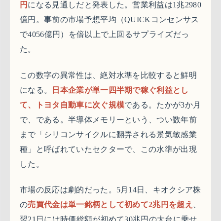
円
になる見通しだと発表した。営業利益は1兆2980
億円。事前の市場予想平均（QUICKコンセンサス
で4056億円）を倍以上で上回るサプライズだっ
た。
この数字の異常性は、絶対水準を比較すると鮮明
になる。
日本企業が単一四半期で稼ぐ利益とし
て、トヨタ自動車に次ぐ規模
である。たかが3か月
で、である。半導体メモリーという、つい数年前
まで「シリコンサイクルに翻弄される景気敏感業
種」と呼ばれていたセクターで、この水準が出現
した。
市場の反応は劇的だった。5月14日、キオクシア株
の
売買代金は単一銘柄として初めて2兆円を超え
、
翌21日には時価総額が初めて30兆円の大台に乗せ