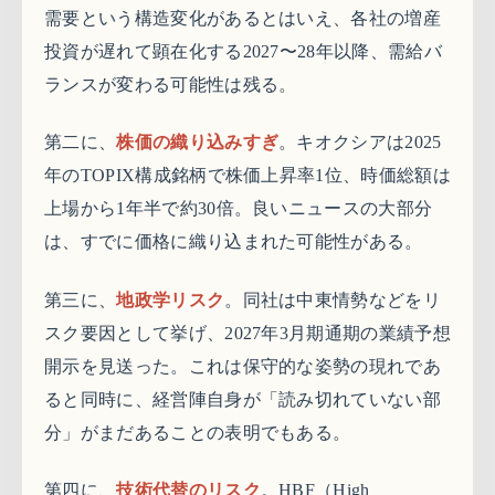
需要という構造変化があるとはいえ、各社の増産
投資が遅れて顕在化する2027〜28年以降、需給バ
ランスが変わる可能性は残る。
第二に、
株価の織り込みすぎ
。キオクシアは2025
年のTOPIX構成銘柄で株価上昇率1位、時価総額は
上場から1年半で約30倍。良いニュースの大部分
は、すでに価格に織り込まれた可能性がある。
第三に、
地政学リスク
。同社は中東情勢などをリ
スク要因として挙げ、2027年3月期通期の業績予想
開示を見送った。これは保守的な姿勢の現れであ
ると同時に、経営陣自身が「読み切れていない部
分」がまだあることの表明でもある。
第四に、
技術代替のリスク
。HBF（High