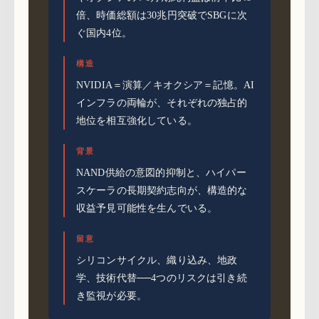
倍、時価総額は30兆円突破でSBGに次
ぐ国内4位。
構造
NVIDIA＝演算／キオクシア＝記憶。AI
インフラの両輪が、それぞれの独占的
地位を相互強化している。
背景
NAND供給の意図的抑制と、ハイパー
スケーラの長期契約志向が、構造的な
収益予見可能性を生んでいる。
留意
シリコンサイクル、織り込み、地政
学、技術代替──4つのリスクは引き続
き監視が必要。