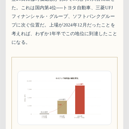
た。これは国内第4位──トヨタ自動車、三菱UFJ
フィナンシャル・グループ、ソフトバンクグルー
プに次ぐ位置だ。上場が2024年12月だったことを
考えれば、わずか1年半でこの地位に到達したこと
になる。
キオクシア純利益の劇的変化
10,000
8,690億円
7,500
純利益（億円）
5,000
4,099億円
×48
2,500
約180億円
0
2025年
2026年
2026年
4-6月期
1-3月期
4-6月期（予想）