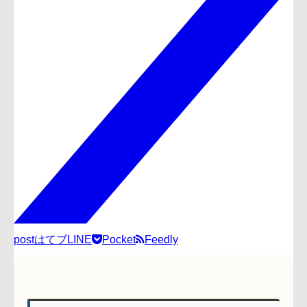
post
はてブ
LINE
Pocket
Feedly