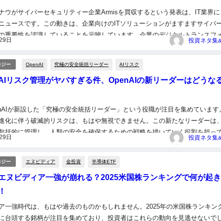
ナウがサイバーセキュリティー企業Armisを買収するという発表は、IT業界に
ニュースです。この動きは、企業向けのITソリューションがますますサイバ
の重要性を認識していることを示唆しています。企業のデジタルトランスフ
29日
が進む中、強固なセキュリティ対策は不可欠となり、Buy ...
OpenAI
究極の安全統括リーダー
AIリスク
ロジー
AIリスク管理がヤバすぎる件、OpenAIの新リーダーはどうな
enAIが新設した「究極の安全統括リーダー」という役職が注目を集めています
な進化に伴う破滅的リスクは、もはや無視できません。この新たなリーダーは、
包括的に管理し、人類の安全を確保するための戦略を描いていく役割を担っ
29日
してこの役職が持つ影響力はどのようなものになるのでしょう...
エヌビディア
金投資
半導体ETF
ロジー
エヌビディア一強が崩れる？2025米国株ランキングで何が起
！
ア一強時代は、もはや過去のものかもしれません。2025年の米国株ランキン
に台頭する銘柄が注目を集めており、投資者はこれらの動向を見逃せないで