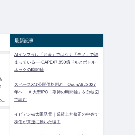
最新記事
AIインフラは「お金」ではなく「モノ」で詰
まっている──CAPEX7,850億ドルとボトル
ネックの時間軸
渇
スペースXは公開価格割れ、OpenAIは2027
の
年へ──AI大型IPO「期待の時間軸」を分岐図
象
で読む
投資ネタ集めておいたのだ！管理人
イビデンvs太陽誘電｜業績上方修正の中身で
株価が真逆に動いた理由