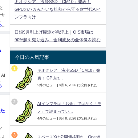
キオクシア、液冷SSD「CM10」発表！
と
GPUのバカみたいな排熱から守る次世代AIイ
ーセ
ンフラ向け
ォー
投資ネタ集めておいたのだ！管理人
日銀9月利上げ観測が急浮上｜OIS市場は
90%超を織り込み、金利波及の全体像を読む
る
今日の人気記事
。
キオクシア、液冷SSD「CM10」発
AI
表！ GPUの...
てい
5件のビュー
|
8月 6, 2026 に投稿された
投資ネタ集めておいたのだ！管理人
AIインフラは「お金」ではなく「モ
きた
ノ」で詰まってい...
4件のビュー
|
8月 8, 2026 に投稿された
グ
しょ
スペースXは公開価格割れ、OpenAI