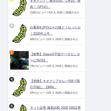
キオクシア、液冷SSD「CM10」発
表！ GPUの...
22件のビュー
|
8月 6, 2026 に投稿された
公募割れIPOはその後どうなったか
｜2026年上半...
8件のビュー
|
8月 3, 2026 に投稿された
【衝撃】SpaceX宇宙データセンタ
ーにNVIDI...
7件のビュー
|
8月 5, 2026 に投稿された
【危険】キオクシアがレバ5倍で取
引可能に…DMM...
6件のビュー
|
8月 4, 2026 に投稿された
ネット証券 徹底比較 2026 SBI証券