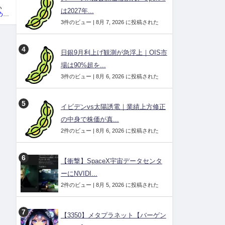
つけ
は2027年...
投資ネタ集めておいたのだ！管理人
3件のビュー
|
8月 7, 2026 に投稿された
日銀9月利上げ観測が急浮上｜OIS市
場は90%超を...
3件のビュー
|
8月 6, 2026 に投稿された
イビデンvs太陽誘電｜業績上方修正
の中身で株価が真...
2件のビュー
|
8月 6, 2026 に投稿された
【衝撃】SpaceX宇宙データセンタ
ーにNVIDI...
2件のビュー
|
8月 5, 2026 に投稿された
【3350】メタプラネット【バーゲン