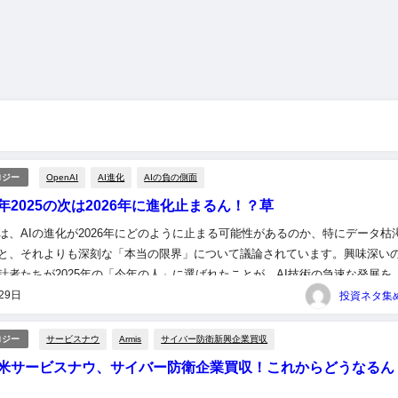
OpenAI
AI進化
AIの負の側面
ロジー
年2025の次は2026年に進化止まるん！？草
は、AIの進化が2026年にどのように止まる可能性があるのか、特にデータ枯
と、それよりも深刻な「本当の限界」について議論されています。興味深い
設計者たちが2025年の「今年の人」に選ばれたことが、AI技術の急速な発展を
という点です。このトピックは、AIの未来に対する私たちの...
29日
サービスナウ
Armis
サイバー防衛新興企業買収
ロジー
米サービスナウ、サイバー防衛企業買収！これからどうなるん