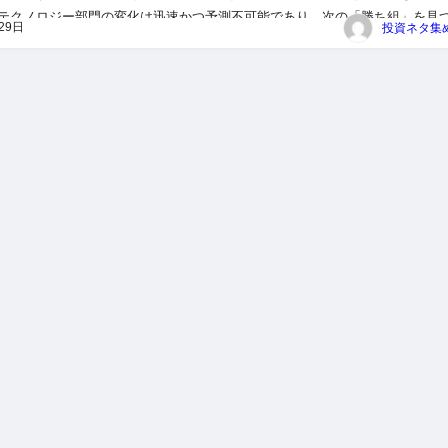
テクノロジー部門の変化は迅速かつ予測不可能であり、次の「勝ち組」を見
29日
資成功の鍵となるでしょう。 ＜関連する記事＞ 「エヌビディア一...