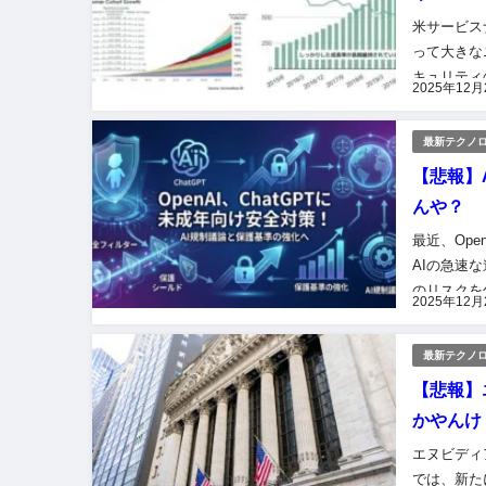
米サービス
って大きな
キュリティ
2025年12月
メーション
最新テクノ
【悲報】
んや？
最近、Op
AIの急速
のリスクを
2025年12月
ます。果た
最新テクノ
【悲報】
かやんけ
エヌビディ
では、新た