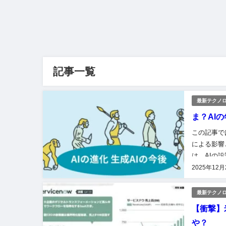
記事一覧
最新テクノ
ま？AIの
この記事で
による影響
は、AIの
徴している
2025年12月
最新テクノ
【衝撃】
や？