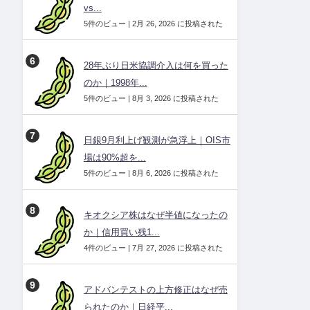
vs...
5件のビュー
|
2月 26, 2026 に投稿された
28年ぶり日米協調介入は何を買った
のか｜1998年...
5件のビュー
|
8月 3, 2026 に投稿された
日銀9月利上げ観測が急浮上｜OIS市
場は90%超を...
5件のビュー
|
8月 6, 2026 に投稿された
キオクシア株はなぜ半値になったの
か｜信用買い残1...
4件のビュー
|
7月 27, 2026 に投稿された
アドバンテストの上方修正はなぜ売
られたのか｜日経平...