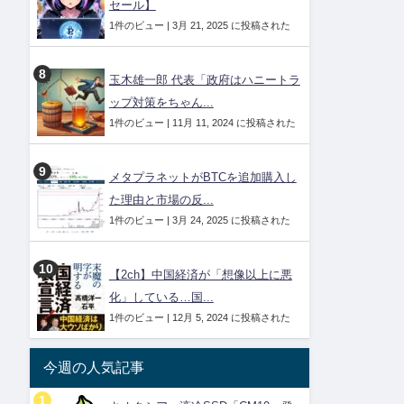
セール】
1件のビュー
|
3月 21, 2025 に投稿された
玉木雄一郎 代表「政府はハニートラ
ップ対策をちゃん...
1件のビュー
|
11月 11, 2024 に投稿された
メタプラネットがBTCを追加購入し
た理由と市場の反...
1件のビュー
|
3月 24, 2025 に投稿された
【2ch】中国経済が「想像以上に悪
化」している…国...
1件のビュー
|
12月 5, 2024 に投稿された
今週の人気記事