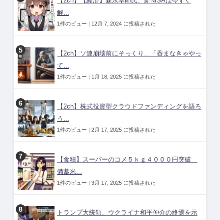
【2ch】【経済】森永卓郎氏、新NISAは今すぐ
解...
1件のビュー
|
12月 7, 2024 に投稿された
【2ch】ソ連崩壊前にそっくり…「呑まなきゃやっ
て...
1件のビュー
|
1月 18, 2025 に投稿された
【2ch】株式投資型クラウドファンディングを語ろ
う...
1件のビュー
|
2月 17, 2025 に投稿された
【食糧】スーパーのコメ５ｋｇ４０００円突破
備蓄米...
1件のビュー
|
3月 17, 2025 に投稿された
トランプ大統領、ウクライナ和平仲介の終焉を示