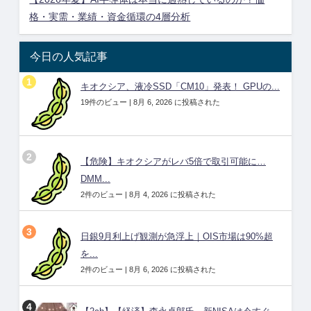
格・実需・業績・資金循環の4層分析
今日の人気記事
キオクシア、液冷SSD「CM10」発表！ GPUの...
19件のビュー
|
8月 6, 2026 に投稿された
【危険】キオクシアがレバ5倍で取引可能に…
DMM...
2件のビュー
|
8月 4, 2026 に投稿された
日銀9月利上げ観測が急浮上｜OIS市場は90%超
を...
2件のビュー
|
8月 6, 2026 に投稿された