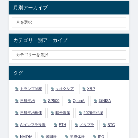
月別アーカイブ
カテゴリー別アーカイブ
タグ
トランプ関税
キオクシア
XRP
日経平均
SP500
OpenAI
新NISA
日経平均株価
暗号資産
2026年相場
AIインフラ投資
ETH
メタプラ
BTC
NVIDIA
米国株
半導体株
IPO