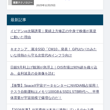
最新テクノロジー
2025年12月25日
最新記事
イビデンvs太陽誘電｜業績上方修正の中身で株価が真逆
に動いた理由
キオクシア、液冷SSD「CM10」発表！ GPUのバカみた
いな排熱から守る次世代AIインフラ向け
日銀9月利上げ観測が急浮上｜OIS市場は90%超を織り込
み、金利波及の全体像を読む
【衝撃】SpaceX宇宙データセンターにNVIDIA独占採用！
テスラ自動運転はメモリ100GB＆SSD1.5TB時代へ…半導
体需要が宇宙規模で爆増なのだ！
【2026年夏】AI半導体は本当に過熱しているのか？価