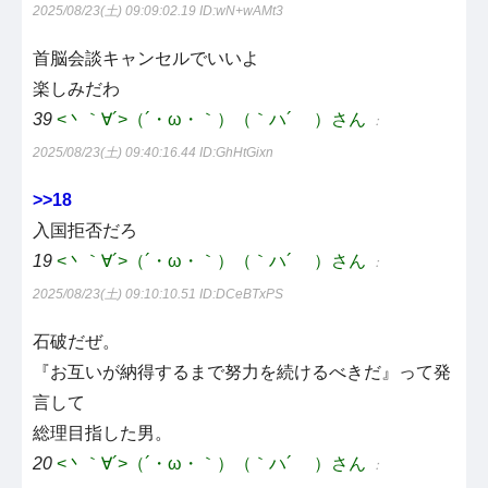
2025/08/23(土) 09:09:02.19
ID:wN+wAMt3
首脳会談キャンセルでいいよ
楽しみだわ
39
<丶｀∀´>（´・ω・｀）（｀ハ´ ）さん
：
2025/08/23(土) 09:40:16.44
ID:GhHtGixn
>>18
入国拒否だろ
19
<丶｀∀´>（´・ω・｀）（｀ハ´ ）さん
：
2025/08/23(土) 09:10:10.51
ID:DCeBTxPS
石破だぜ。
『お互いが納得するまで努力を続けるべきだ』って発
言して
総理目指した男。
20
<丶｀∀´>（´・ω・｀）（｀ハ´ ）さん
：