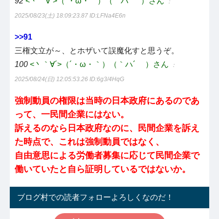
92
<丶｀∀´>（´・ω・｀）（｀ハ´ ）さん
：
2025/08/23(土) 18:09:23.87
ID:LFNa4E6n
>>91
三権文立が～、とホザいて誤魔化すと思うぞ。
100
<丶｀∀´>（´・ω・｀）（｀ハ´ ）さん
：
2025/08/24(日) 12:05:53.26
ID:6g3/4HqG
強制動員の権限は当時の日本政府にあるのであ
って、一民間企業にはない。
訴えるのなら日本政府なのに、民間企業を訴え
た時点で、これは強制動員ではなく、
自由意思による労働者募集に応じて民間企業で
働いていたと自ら証明しているではないか。
ブログ村での読者フォローよろしくなのだ！