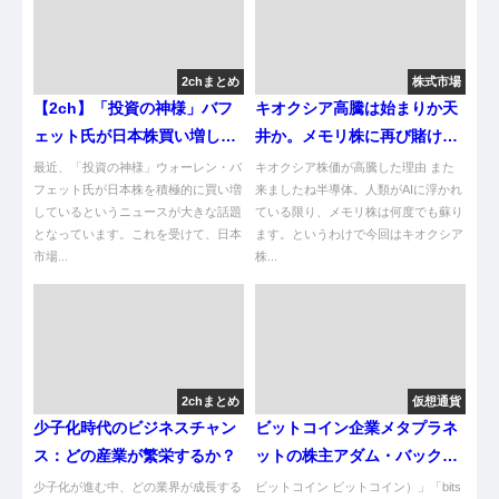
2chまとめ
株式市場
【2ch】「投資の神様」バフ
キオクシア高騰は始まりか天
ェット氏が日本株買い増し、
井か。メモリ株に再び賭ける
日本市場への投資は本当に魅
理由
最近、「投資の神様」ウォーレン・バ
キオクシア株価が高騰した理由 また
力的なのか？―台湾メディア
フェット氏が日本株を積極的に買い増
来ましたね半導体。人類がAIに浮かれ
しているというニュースが大きな話題
ている限り、メモリ株は何度でも蘇り
[4/18] [昆虫図鑑★]
となっています。これを受けて、日本
ます。というわけで今回はキオクシア
市場...
株...
2chまとめ
仮想通貨
少子化時代のビジネスチャン
ビットコイン企業メタプラネ
ス：どの産業が繁栄するか？
ットの株主アダム・バック氏
が語るBTC保有戦略
少子化が進む中、どの業界が成長する
ビットコイン ビットコイン）」「bits