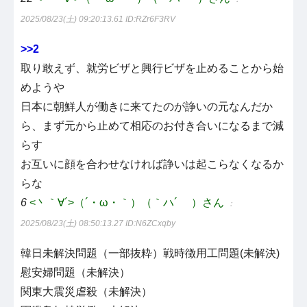
2025/08/23(土) 09:20:13.61
ID:RZr6F3RV
>>2
取り敢えず、就労ビザと興行ビザを止めることから始
めようや
日本に朝鮮人が働きに来てたのが諍いの元なんだか
ら、まず元から止めて相応のお付き合いになるまで減
らす
お互いに顔を合わせなければ諍いは起こらなくなるか
らな
6
<丶｀∀´>（´・ω・｀）（｀ハ´ ）さん
：
2025/08/23(土) 08:50:13.27
ID:N6ZCxqby
韓日未解決問題（一部抜粋）戦時徴用工問題(未解決)
慰安婦問題（未解決）
関東大震災虐殺（未解決）