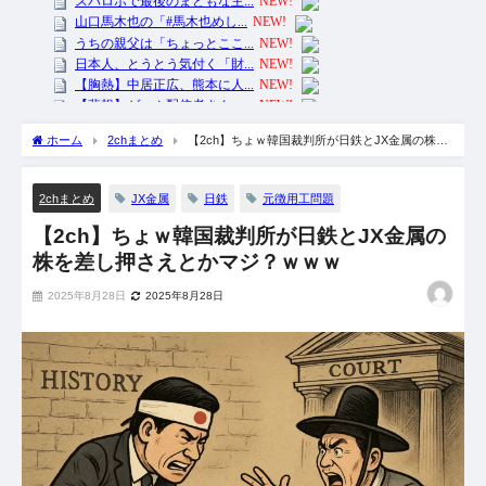
ホーム
2chまとめ
【2ch】ちょｗ韓国裁判所が日鉄とJX金属の株を
差し押さえとかマジ？ｗｗｗ
JX金属
日鉄
元徴用工問題
2chまとめ
【2ch】ちょｗ韓国裁判所が日鉄とJX金属の
株を差し押さえとかマジ？ｗｗｗ
2025年8月28日
2025年8月28日