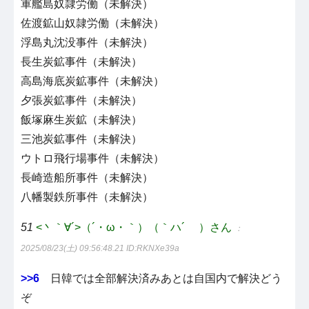
軍艦島奴隷労働（未解決）
佐渡鉱山奴隷労働（未解決）
浮島丸沈没事件（未解決）
長生炭鉱事件（未解決）
高島海底炭鉱事件（未解決）
夕張炭鉱事件（未解決）
飯塚麻生炭鉱（未解決）
三池炭鉱事件（未解決）
ウトロ飛行場事件（未解決）
長崎造船所事件（未解決）
八幡製鉄所事件（未解決）
51
<丶｀∀´>（´・ω・｀）（｀ハ´ ）さん
：
2025/08/23(土) 09:56:48.21
ID:RKNXe39a
>>6
日韓では全部解決済みあとは自国内で解決どう
ぞ