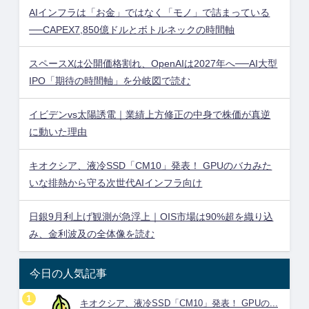
AIインフラは「お金」ではなく「モノ」で詰まっている
──CAPEX7,850億ドルとボトルネックの時間軸
スペースXは公開価格割れ、OpenAIは2027年へ──AI大型
IPO「期待の時間軸」を分岐図で読む
イビデンvs太陽誘電｜業績上方修正の中身で株価が真逆
に動いた理由
キオクシア、液冷SSD「CM10」発表！ GPUのバカみた
いな排熱から守る次世代AIインフラ向け
日銀9月利上げ観測が急浮上｜OIS市場は90%超を織り込
み、金利波及の全体像を読む
今日の人気記事
キオクシア、液冷SSD「CM10」発表！ GPUの...