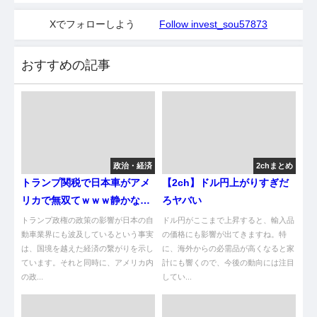
Xでフォローしよう
Follow invest_sou57873
おすすめの記事
政治・経済
2chまとめ
トランプ関税で日本車がアメ
【2ch】ドル円上がりすぎだ
リカで無双てｗｗｗ静かなる
ろヤバい
クーデターって何やねん？
トランプ政権の政策の影響が日本の自
ドル円がここまで上昇すると、輸入品
動車業界にも波及しているという事実
の価格にも影響が出てきますね。特
は、国境を越えた経済の繋がりを示し
に、海外からの必需品が高くなると家
ています。それと同時に、アメリカ内
計にも響くので、今後の動向には注目
の政...
してい...