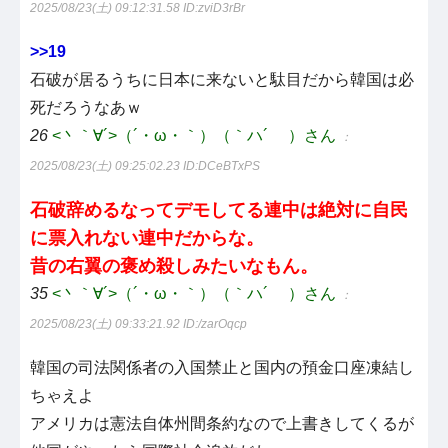
2025/08/23(土) 09:12:31.58
ID:zviD3rBr
>>19
石破が居るうちに日本に来ないと駄目だから韓国は必
死だろうなあｗ
26
<丶｀∀´>（´・ω・｀）（｀ハ´ ）さん
：
2025/08/23(土) 09:25:02.23
ID:DCeBTxPS
石破辞めるなってデモしてる連中は絶対に自民
に票入れない連中だからな。
昔の右翼の褒め殺しみたいなもん。
35
<丶｀∀´>（´・ω・｀）（｀ハ´ ）さん
：
2025/08/23(土) 09:33:21.92
ID:/zarOqcp
韓国の司法関係者の入国禁止と国内の預金口座凍結し
ちゃえよ
アメリカは憲法自体州間条約なので上書きしてくるが