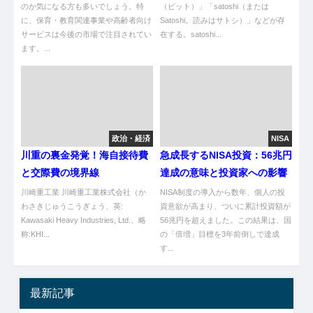
のか気になる方も多いでしょう。特
（ビット）」「satoshi（または
に、保育・教育関連事業や高齢者向け
Satoshi。読みはサトシ）」などが存
サービスは今後の市場で注目されてい
在する。satoshi...
ます。...
政治・経済
NISA
川重の裏金発覚！海自接待費
急成長するNISA投資：56兆円
と交際費の境界線
達成の意味と投資家への影響
川崎重工業 川崎重工業株式会社（か
NISA制度の導入から数年、個人の投
わさきじゅうこうぎょう、英:
資意欲が高まり、ついに累計投資額が
Kawasaki Heavy Industries, Ltd.、略
56兆円を超えました。この結果は、国
称:KHI...
の「倍増」目標を3年前倒しで達成
す...
最新記事