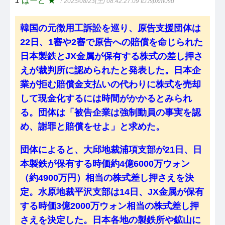
1
ばーど ★
：2025/08/23(土) 08:42:27.09
ID:/spxm0sd
韓国の元徴用工訴訟を巡り、原告支援団体は
22日、1審や2審で原告への賠償を命じられた
日本製鉄とJX金属が保有する株式の差し押さ
えが裁判所に認められたと発表した。日本企
業が拒む賠償金支払いの代わりに株式を売却
して現金化するには時間がかかるとみられ
る。団体は「被告企業は強制動員の事実を認
め、謝罪と賠償をせよ」と求めた。
団体によると、大邱地裁浦項支部が21日、日
本製鉄が保有する時価約4億6000万ウォン
（約4900万円）相当の株式差し押さえを決
定。水原地裁平沢支部は14日、JX金属が保有
する時価3億2000万ウォン相当の株式差し押
さえを決定した。日本各地の製鉄所や鉱山に