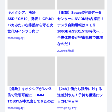
キオクシア、液冷
【衝撃】SpaceX宇宙データ
SSD「CM10」発表！ GPUの
センターにNVIDIA独占採用！
バカみたいな排熱から守る次
テスラ自動運転はメモリ
世代AIインフラ向け
100GB＆SSD1.5TB時代へ…
半導体需要が宇宙規模で爆増
2026年8月6日
なのだ！
2026年8月5日
【危険】キオクシアがレバ5
【2ch】俺たち独身に対する
倍で取引可能に…DMM
逆差別やん！子持ち優遇にツ
TOSSYが本気出してきたのだ
ッコむｗｗｗ
2026年8月4日
2025年12月17日