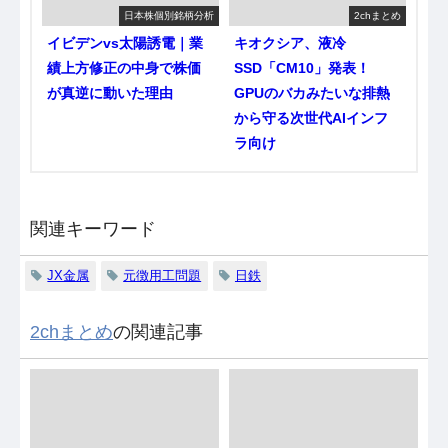
日本株個別銘柄分析
2chまとめ
イビデンvs太陽誘電｜業
キオクシア、液冷
績上方修正の中身で株価
SSD「CM10」発表！
が真逆に動いた理由
GPUのバカみたいな排熱
から守る次世代AIインフ
ラ向け
関連キーワード
JX金属
元徴用工問題
日鉄
2chまとめ
の関連記事