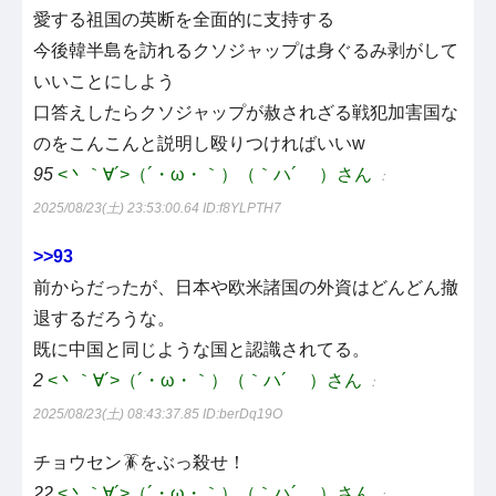
愛する祖国の英断を全面的に支持する
今後韓半島を訪れるクソジャップは身ぐるみ剥がして
いいことにしよう
口答えしたらクソジャップが赦されざる戦犯加害国な
のをこんこんと説明し殴りつければいいw
95
<丶｀∀´>（´・ω・｀）（｀ハ´ ）さん
：
2025/08/23(土) 23:53:00.64
ID:f8YLPTH7
>>93
前からだったが、日本や欧米諸国の外資はどんどん撤
退するだろうな。
既に中国と同じような国と認識されてる。
2
<丶｀∀´>（´・ω・｀）（｀ハ´ ）さん
：
2025/08/23(土) 08:43:37.85
ID:berDq19O
チョウセン🪳をぶっ殺せ！
22
<丶｀∀´>（´・ω・｀）（｀ハ´ ）さん
：