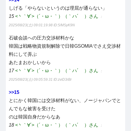
しげる「やらないというのは理屈が通らない」
15
<丶｀∀´>（´・ω・｀）（｀ハ´ ）さん
：
2025/08/23(土) 09:01:19.98
ID:5/MSyK9N
石破会談への圧力交渉材料かな
韓国は戦略物資規制解除で日韓GSOMIAでさえ交渉材
料にして弄ぶ
あたまおかしいから
17
<丶｀∀´>（´・ω・｀）（｀ハ´ ）さん
：
2025/08/23(土) 09:05:59.31
ID:zviD3rBr
>>15
とにかく韓国には交渉材料がない、ノージャパンでと
んでもな被害を受けた
のは韓国自身だからなあ
18
<丶｀∀´>（´・ω・｀）（｀ハ´ ）さん
：