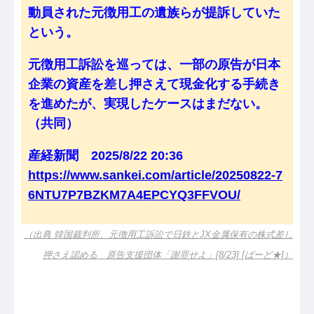
動員された元徴用工の遺族らが提訴していた
という。
元徴用工訴訟を巡っては、一部の原告が日本
企業の資産を差し押さえて現金化する手続き
を進めたが、実現したケースはまだない。
（共同）
産経新聞 2025/8/22 20:36
https://www.sankei.com/article/20250822-7
6NTU7P7BZKM7A4EPCYQ3FFVOU/
（出典 韓国裁判所、元徴用工訴訟で日鉄とJX金属保有の株式差し
押さえ認める 原告支援団体「謝罪せよ」[8/23] [ばーど★]）