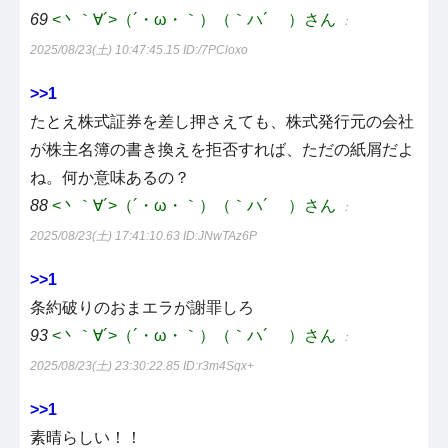
69
<丶｀∀´>（´・ω・｀）（｀ハ´ ）さん
：
2025/08/23(土) 10:47:45.15
ID:/7PCloxo
>>1
たとえ株式証券を差し押さえても、株式発行元の会社
が株主名簿の書き換えを拒否すれば、ただの紙屑だよ
ね。何か意味あるの？
88
<丶｀∀´>（´・ω・｀）（｀ハ´ ）さん
：
2025/08/23(土) 17:41:10.63
ID:JNwTAz6P
>>1
条約破りのおまエラが謝罪しろ
93
<丶｀∀´>（´・ω・｀）（｀ハ´ ）さん
：
2025/08/23(土) 23:30:22.85
ID:r3m4Sqx+
>>1
素晴らしい！！