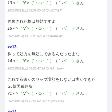
13
<丶｀∀´>（´・ω・｀）（｀ハ´ ）さん
：
2025/08/23(土) 08:59:05.00
ID:utXTIvLP
強奪された株は無効ですよ
16
<丶｀∀´>（´・ω・｀）（｀ハ´ ）さん
：
2025/08/23(土) 09:03:52.28
ID:ItwowBqe
>>13
株って効力を無効にできるんだったよな
14
<丶｀∀´>（´・ω・｀）（｀ハ´ ）さん
：
2025/08/23(土) 09:00:47.89
ID:FMrmbpx+
これで石破がスワップ増額をしない口実ができた
GJ韓国裁判所
71
<丶｀∀´>（´・ω・｀）（｀ハ´ ）さん
：
2025/08/23(土) 10:51:02.35
ID:PpzO3CHj
>>14