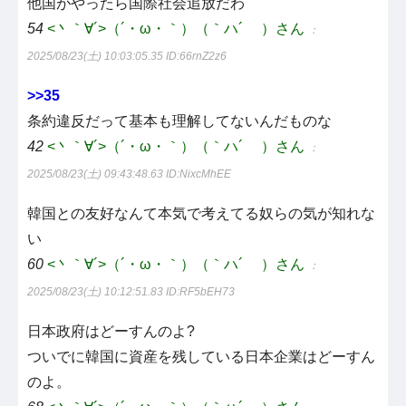
他国がやったら国際社会追放だわ
54
<丶｀∀´>（´・ω・｀）（｀ハ´ ）さん
：
2025/08/23(土) 10:03:05.35
ID:66rnZ2z6
>>35
条約違反だって基本も理解してないんだものな
42
<丶｀∀´>（´・ω・｀）（｀ハ´ ）さん
：
2025/08/23(土) 09:43:48.63
ID:NixcMhEE
韓国との友好なんて本気で考えてる奴らの気が知れな
い
60
<丶｀∀´>（´・ω・｀）（｀ハ´ ）さん
：
2025/08/23(土) 10:12:51.83
ID:RF5bEH73
日本政府はどーすんのよ?
ついでに韓国に資産を残している日本企業はどーすん
のよ。