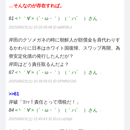
…そんなのが存在すれば。
61
<丶｀∀´>（´・ω・｀）（｀ハ´ ）さん
：
2025/08/23(土) 10:20:28.98
ID:sjkB58Le
岸田のクソメガネの時に朝鮮人が賠償金を肩代わりす
るかわりに日本はホワイト国復帰、スワップ再開、為
替安定化債の発行したんだが？
岸田はどう責任取るんだよ？
67
<丶｀∀´>（´・ω・｀）（｀ハ´ ）さん
：
2025/08/23(土) 10:39:09.01
ID:SPWNc53G
>>61
岸破「ﾖｼｯ！責任とって増税だ！」
84
<丶｀∀´>（´・ω・｀）（｀ハ´ ）さん
：
2025/08/23(土) 15:49:43.32
ID:cLczjGqb