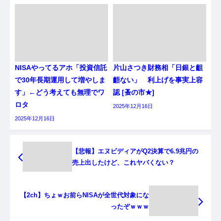
NISAやってるアホ「投資信託
片山さつき財務相「日銀と齟
で30年長期運用して増やしま
齬ない」 利上げを事実上容
す」←どう考えても無理でワ
認 [蚤の市★]
ロタ
2025年12月16日
2025年12月16日
【悲報】エヌビディアがQ2決算で6.9兆円の
売上出したけど、これヤバくない？
【2ch】ちょｗお前らNISAが全世代対象にな
ったぞｗｗｗ