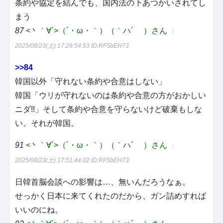
条約や協定を結んでも、国内法の下あつかいされてし
まう
87
<丶｀∀´>（´・ω・｀）（｀ハ´ ）さん
：
2025/08/23(土) 17:29:54.53
ID:RF5bEH73
>>84
韓国以外「守れない条約や合意はしない」
韓国「ウリが守れないのは条約や合意の方がおかしい
ニダ!!」そして条約や合意を守らないけど破棄もしな
い。それが韓国。
91
<丶｀∀´>（´・ω・｀）（｀ハ´ ）さん
：
2025/08/23(土) 17:51:44.02
ID:RF5bEH73
日韓首脳会談への影響は…、無いんだろうなぁ。
せっかく日本に来てくれたのだから、ガン詰めすれば
いいのにね。