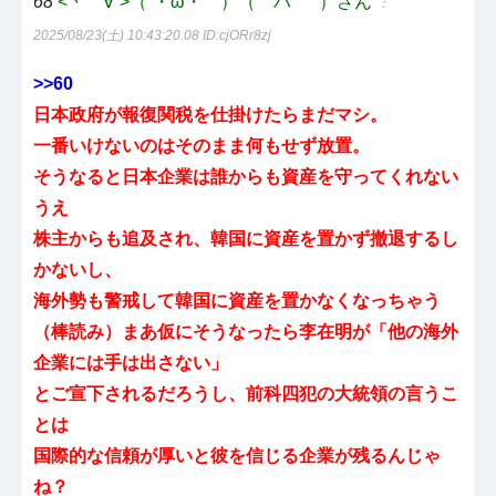
68
<丶｀∀´>（´・ω・｀）（｀ハ´ ）さん
：
2025/08/23(土) 10:43:20.08
ID:cjORr8zj
>>60
日本政府が報復関税を仕掛けたらまだマシ。
一番いけないのはそのまま何もせず放置。
そうなると日本企業は誰からも資産を守ってくれない
うえ
株主からも追及され、韓国に資産を置かず撤退するし
かないし、
海外勢も警戒して韓国に資産を置かなくなっちゃう
（棒読み）まあ仮にそうなったら李在明が「他の海外
企業には手は出さない」
とご宣下されるだろうし、前科四犯の大統領の言うこ
とは
国際的な信頼が厚いと彼を信じる企業が残るんじゃ
ね？