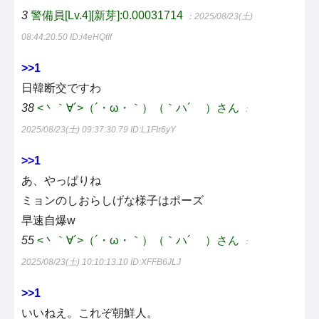
3
警備員[Lv.4][新芽]:0.00031714
：2025/08/23(土)
08:44:20.50
ID:l4eHQfIf
>>1
日韓断交ですわ
38
<丶｀∀´>（´・ω・｀）（｀ハ´ ）さん
：
2025/08/23(土) 09:37:30.79
ID:L1FIr6yY
>>1
あ、やっぱりね
ミョンのしおらしげな様子はポーズ
早速自爆w
55
<丶｀∀´>（´・ω・｀）（｀ハ´ ）さん
：
2025/08/23(土) 10:10:13.10
ID:XFFB6JLJ
>>1
いいねえ。これぞ朝鮮人。