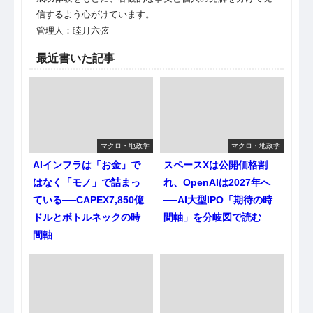
信するよう心がけています。
管理人：睦月六弦
最近書いた記事
マクロ・地政学
マクロ・地政学
AIインフラは「お金」で
スペースXは公開価格割
はなく「モノ」で詰まっ
れ、OpenAIは2027年へ
ている──CAPEX7,850億
──AI大型IPO「期待の時
ドルとボトルネックの時
間軸」を分岐図で読む
間軸