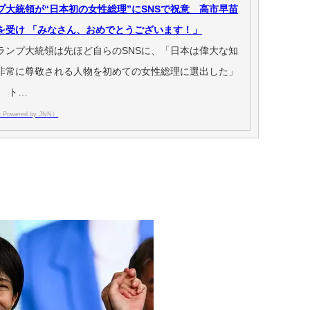
プ大統領が“日本初の女性総理”にSNSで祝意 高市早苗
を受け 「みなさん、おめでとうございます！」
ランプ大統領は先ほど自らのSNSに、「日本は偉大な知
非常に尊敬される人物を初めての女性総理に選出した」
。 ト…
Powered by JNN）