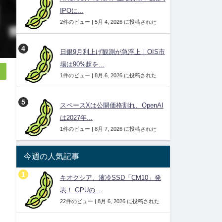
IPOに...
2件のビュー
|
5月 4, 2026 に投稿された
日銀9月利上げ観測が急浮上｜OIS市
場は90%超を...
1件のビュー
|
8月 6, 2026 に投稿された
スペースXは公開価格割れ、OpenAI
は2027年...
1件のビュー
|
8月 7, 2026 に投稿された
今週の人気記事
キオクシア、液冷SSD「CM10」発
表！ GPUの...
22件のビュー
|
8月 6, 2026 に投稿された