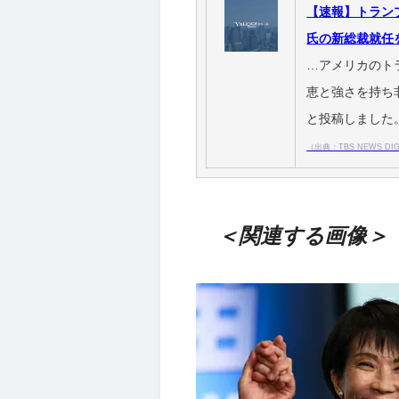
【速報】トラン
氏の新総裁就任
…アメリカのト
恵と強さを持ち
と投稿しました
（出典：TBS NEWS DIG 
＜関連する画像＞