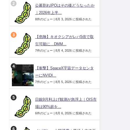
公募割れIPOはその後どうなったか
｜2026年上半...
8件のビュー
|
8月 3, 2026 に投稿された
【危険】キオクシアがレバ5倍で取
引可能に…DMM...
7件のビュー
|
8月 4, 2026 に投稿された
【衝撃】SpaceX宇宙データセンタ
ーにNVIDI...
7件のビュー
|
8月 5, 2026 に投稿された
日銀9月利上げ観測が急浮上｜OIS市
場は90%超を...
6件のビュー
|
8月 6, 2026 に投稿された