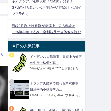
キオクシア、液冷SSD「CM10」発表！
GPUのバカみたいな排熱から守る次世代AIイ
ンフラ向け
日銀9月利上げ観測が急浮上｜OIS市場は
90%超を織り込み、金利波及の全体像を読む
今日の人気記事
理人
イビデンvs太陽誘電｜業績上方修正
の中身で株価が真...
3件のビュー
|
8月 6, 2026 に投稿された
トランプ氏勝利で揺れる東京市場：
日経平均小幅反落の...
2件のビュー
|
11月 7, 2024 に投稿された
ARCHION（543A）上場分析｜1兆円