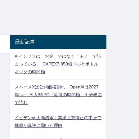
最新記事
AIインフラは「お金」ではなく「モノ」で詰
まっている──CAPEX7,850億ドルとボトル
ネックの時間軸
スペースXは公開価格割れ、OpenAIは2027
年へ──AI大型IPO「期待の時間軸」を分岐図
で読む
イビデンvs太陽誘電｜業績上方修正の中身で
株価が真逆に動いた理由