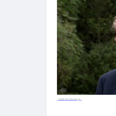
（出典 fnn.ismcdn.jp）