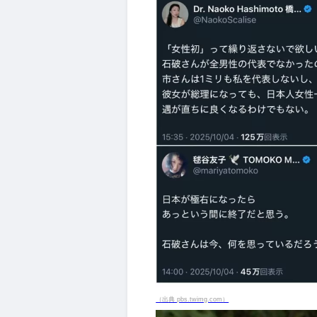
（出典 pbs.twimg.com）