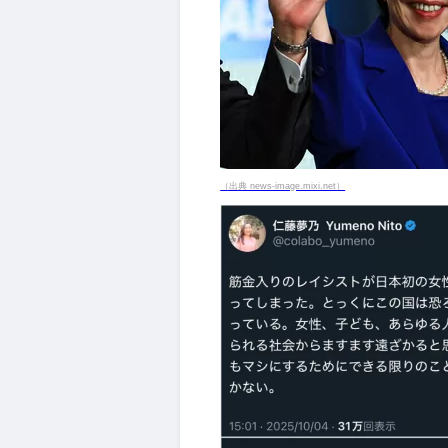
（出典 news-image.mixi.net）