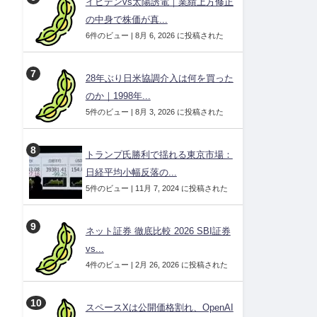
イビデンvs太陽誘電｜業績上方修正
の中身で株価が真...
6件のビュー
|
8月 6, 2026 に投稿された
28年ぶり日米協調介入は何を買った
のか｜1998年...
5件のビュー
|
8月 3, 2026 に投稿された
トランプ氏勝利で揺れる東京市場：
日経平均小幅反落の...
5件のビュー
|
11月 7, 2024 に投稿された
ネット証券 徹底比較 2026 SBI証券
vs...
4件のビュー
|
2月 26, 2026 に投稿された
スペースXは公開価格割れ、OpenAI