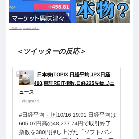
（出典 imgu.web.nhk）
＜ツイッターの反応＞
日本株(TOPIX,日経平均,JPX日経
400,東証REIT指数,日経225先物...)ニ
ュース
@LqcaXd
#日経平均 🇯🇵10/16 19:01 日経平均は
605.07円高の48,277.74円で取引終了…
指数を380円押し上げた「ソフトバン