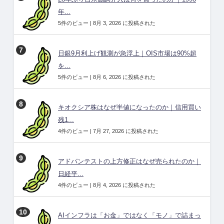
年...
5件のビュー
|
8月 3, 2026 に投稿された
日銀9月利上げ観測が急浮上｜OIS市場は90%超
を...
5件のビュー
|
8月 6, 2026 に投稿された
キオクシア株はなぜ半値になったのか｜信用買い
残1...
4件のビュー
|
7月 27, 2026 に投稿された
アドバンテストの上方修正はなぜ売られたのか｜
日経平...
4件のビュー
|
8月 4, 2026 に投稿された
AIインフラは「お金」ではなく「モノ」で詰まっ