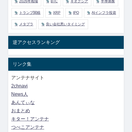
2026年相場
BTC
キオクシア
半導体株
トランプ関税
XRP
IPO
AIインフラ投資
メタプラ
良い会社悪いタイミング
逆アクセスランキング
リンク集
アンテナサイト
2chnavi
News人
あんてぃな
おまとめ
キター！アンテナ
つべこアンテナ