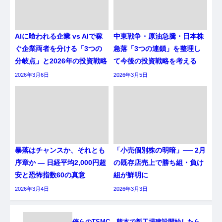
AIに喰われる企業 vs AIで稼
中東戦争・原油急騰・日本株
ぐ企業両者を分ける「3つの
急落「3つの連鎖」を整理し
分岐点」と2026年の投資戦略
て今後の投資戦略を考える
2026年3月6日
2026年3月5日
暴落はチャンスか、それとも
「小売個別株の明暗」── 2月
序章か ― 日経平均2,000円超
の既存店売上で勝ち組・負け
安と恐怖指数60の真意
組が鮮明に
2026年3月4日
2026年3月3日
俺らのTSMC、熊本で新工場建設開始したら