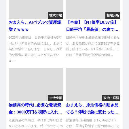
株式市場
相場分析
おまえら、AIバブルで資産爆
【本命】【NT倍率16.37倍】
増？ｗｗｗ
日経平均「最高値」の裏で起
きている異常 ── 指数を担ぐ
2025年の市場は、日経平均株価が5万
日経平均が史上最高値圏で推移するな
円という未曾有の高値に達し、まさに
実質4銘柄の正体
か、ある指標が静かに歴史的水準を更
熱狂の渦中にあります。しかし、表面
新し続けている。NT倍率16.37倍。こ
的な興奮の裏にはリスクが潜んでい
れは「日経平均がTOPIXの何倍...
ま...
生活情報
政治・経済
物価高の時代に必要な老後資
おまえら、原油価格の動き見
金：3000万円を視野に入れた
てる？停戦で急に変わった
貯蓄戦略
で〜〜
老後資金の準備は、早ければ早いほど
原油価格 原油価格（げんゆかかく）
良いとされています。特に50代から60
とは、原油を取引する際の価格のこと