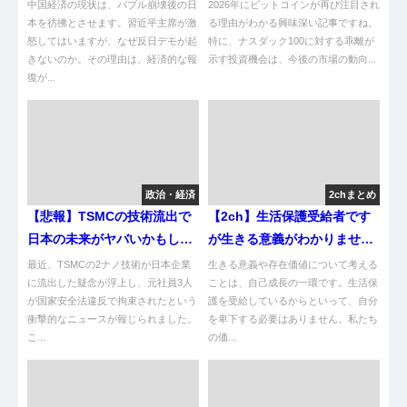
か？
中国経済の現状は、バブル崩壊後の日
2026年にビットコインが再び注目され
本を彷彿とさせます。習近平主席が激
る理由がわかる興味深い記事ですね。
怒してはいますが、なぜ反日デモが起
特に、ナスダック100に対する乖離が
きないのか。その理由は、経済的な報
示す投資機会は、今後の市場の動向...
復が...
政治・経済
2chまとめ
【悲報】TSMCの技術流出で
【2ch】生活保護受給者です
日本の未来がヤバいかもしれ
が生きる意義がわかりません
ん！
僕の日本への存在価値ってあ
最近、TSMCの2ナノ技術が日本企業
生きる意義や存在価値について考える
に流出した疑念が浮上し、元社員3人
りますか？😭
ことは、自己成長の一環です。生活保
が国家安全法違反で拘束されたという
護を受給しているからといって、自分
衝撃的なニュースが報じられました。
を卑下する必要はありません。私たち
こ...
の価...