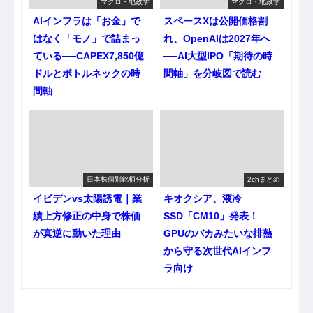
マクロ・地政学
マクロ・地政学
AIインフラは「お金」で
スペースXは公開価格割
はなく「モノ」で詰まっ
れ、OpenAIは2027年へ
ている──CAPEX7,850億
──AI大型IPO「期待の時
ドルとボトルネックの時
間軸」を分岐図で読む
間軸
日本株個別銘柄分析
2chまとめ
イビデンvs太陽誘電｜業
キオクシア、液冷
績上方修正の中身で株価
SSD「CM10」発表！
が真逆に動いた理由
GPUのバカみたいな排熱
から守る次世代AIインフ
ラ向け