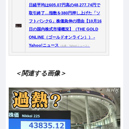
日経平均は605.07円高の48,277.74円で
取引終了…指数を380円押し上げた「ソ
フトバンクG」株価急伸の理由【10月16
日の国内株式市場概況】（THE GOLD
ONLINE（ゴールドオンライン）） -
Yahoo!ニュース
（出典：Yahoo!ニュース）
＜関連する画像＞