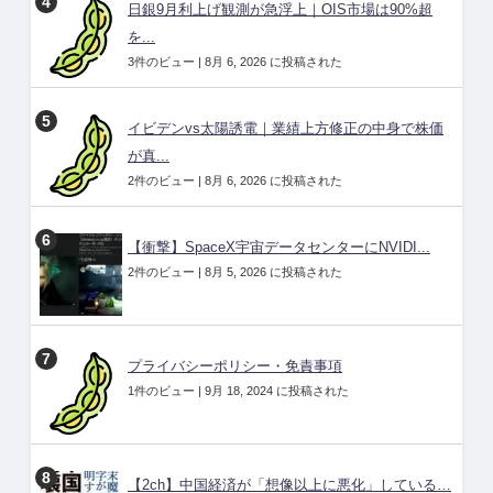
日銀9月利上げ観測が急浮上｜OIS市場は90%超
を...
3件のビュー
|
8月 6, 2026 に投稿された
イビデンvs太陽誘電｜業績上方修正の中身で株価
が真...
2件のビュー
|
8月 6, 2026 に投稿された
【衝撃】SpaceX宇宙データセンターにNVIDI...
2件のビュー
|
8月 5, 2026 に投稿された
プライバシーポリシー・免責事項
1件のビュー
|
9月 18, 2024 に投稿された
【2ch】中国経済が「想像以上に悪化」している…