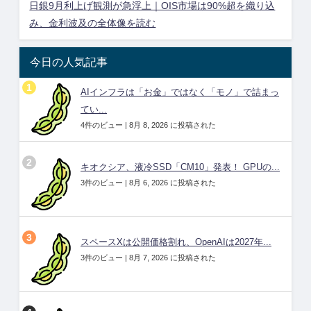
日銀9月利上げ観測が急浮上｜OIS市場は90%超を織り込
み、金利波及の全体像を読む
今日の人気記事
AIインフラは「お金」ではなく「モノ」で詰まっ
てい...
4件のビュー
|
8月 8, 2026 に投稿された
キオクシア、液冷SSD「CM10」発表！ GPUの...
3件のビュー
|
8月 6, 2026 に投稿された
スペースXは公開価格割れ、OpenAIは2027年...
3件のビュー
|
8月 7, 2026 に投稿された