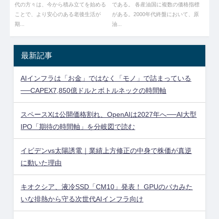
代の方々は、今から積み立てを始める
である。 各産油国に複数の価格指標
ことで、より安心のある老後生活が
がある。2000年代終盤において、原
期...
油...
最新記事
AIインフラは「お金」ではなく「モノ」で詰まっている
──CAPEX7,850億ドルとボトルネックの時間軸
スペースXは公開価格割れ、OpenAIは2027年へ──AI大型
IPO「期待の時間軸」を分岐図で読む
イビデンvs太陽誘電｜業績上方修正の中身で株価が真逆
に動いた理由
キオクシア、液冷SSD「CM10」発表！ GPUのバカみた
いな排熱から守る次世代AIインフラ向け