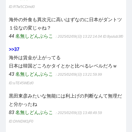
ID:RTw5CDmd0
海外の外食も異次元に高いはずなのに日本がダントツ
１位なの変じゃね？
44
名無しどんぶらこ
：2025/02/09(日) 13:22:14.04
ID:8yulub3f0
>>37
海外は賃金が上がってる
日本は韓国どころかタイとかと比べるレベルだろｗ
43
名無しどんぶらこ
：2025/02/09(日) 13:21:59.99
ID:uTE45WEd0
黒田東彦みたいな無能には利上げの判断なんて無理だ
と分かったね
83
名無しどんぶらこ
：2025/02/09(日) 13:48:49.59
ID:DhNDM1jF0