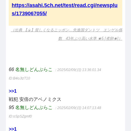
https://asahi.5ch.net/test/read.cgi/newsplu
s/1739067055/
（出典 【🍙】貧しくなるニッポン…先進国ダントツ エンゲル係
数 43年ぶり高い水準 ★5 [煮卵★]）
66
名無しどんぶらこ
：2025/02/09(日) 13:36:01.34
ID:B4oJtzT10
>>1
戦犯 安倍のアベノミクス
95
名無しどんぶらこ
：2025/02/09(日) 14:07:13.48
ID:oSpSZgmf0
>>1