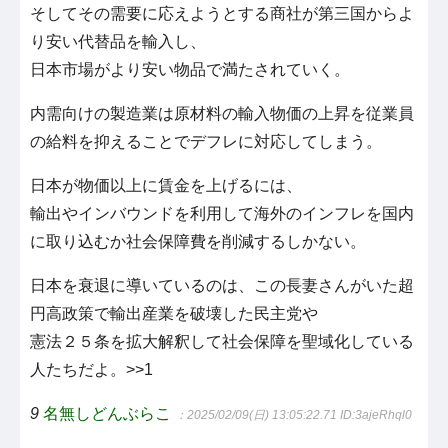
そしてその需要に応えようとする商社が第三国からよ
り安い代替品を輸入し、
日本市場がより安い物品で満たされていく。
内需向けの製造業は原材料の輸入物価の上昇を従業員
の給料を抑えることでデフレに対応してしまう。
日本が物価以上に賃金を上げるには、
輸出やインバウンドを利用して海外のインフレを国内
に取り込むか社会保障費を削減するしかない。
日本を衰退に導いているのは、この長妻さんがいた超
円高政策で輸出産業を破壊した民主党や
憲法２５条を拡大解釈して社会保障を聖域化している
人たちだよ。>>1
9
名無しどんぶらこ
：2025/02/09(日) 13:05:22.71
ID:3ajeRhql0