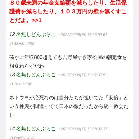
８０歳未満の年金支給額を減らしたり、生活保
護費を減らしたり、１０３万円の壁を無くすこ
とだよ。>>1
12
名無しどんぶらこ
：2025/02/09(日) 13:06:54.61
ID:58H8b4380
確かに年収800超えても吉野屋すき家松屋の朝定食を
相変わらずだわ
13
名無しどんぶらこ
：2025/02/09(日) 13:07:07.53
ID:1b+oklKg0
ネトウヨが必死なのは自分たちが担いでた「安倍」と
いう神輿が間違ってて日本の敵だったから統一教会だ
し
14
名無しどんぶらこ
：2025/02/09(日) 13:08:32.37
ID:QoyEIAwH0