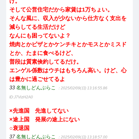
け。
そして公営住宅だから家賃は1万ちょい。
そんな風に、収入が少ないから仕方なく支出を
減らしてる生活だけど
なんにも困ってないよ？
焼肉とかピザとかケンチキとかモスとかミスド
とか、たまに食べるけど、
普段は質素倹約してるだけ。
エンゲル係数はウチはもちろん高い。けど、心
は豊かに過ごせてるよ
33
名無しどんぶらこ
：2025/02/09(日) 13:16:55.86
ID:J7VizH2A0
×先進国 先進してない
×途上国 発展の途上にない
○衰退国
37
名無しどんぶらこ
：2025/02/09(日) 13:18:57.00