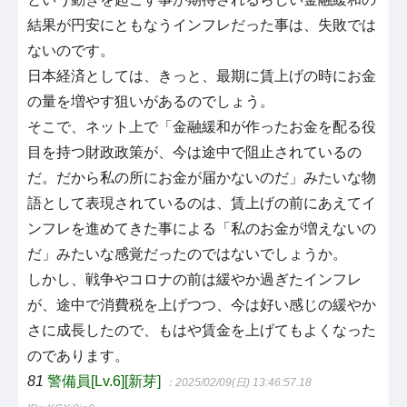
結果が円安にともなうインフレだった事は、失敗では
ないのです。
日本経済としては、きっと、最期に賃上げの時にお金
の量を増やす狙いがあるのでしょう。
そこで、ネット上で「金融緩和が作ったお金を配る役
目を持つ財政政策が、今は途中で阻止されているの
だ。だから私の所にお金が届かないのだ」みたいな物
語として表現されているのは、賃上げの前にあえてイ
ンフレを進めてきた事による「私のお金が増えないの
だ」みたいな感覚だったのではないでしょうか。
しかし、戦争やコロナの前は緩やか過ぎたインフレ
が、途中で消費税を上げつつ、今は好い感じの緩やか
さに成長したので、もはや賃金を上げてもよくなった
のであります。
81
警備員[Lv.6][新芽]
：2025/02/09(日) 13:46:57.18