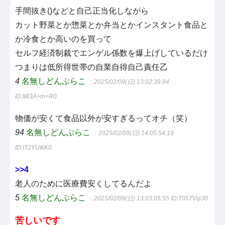
手間抜き()などと自己正当化しながら
カット野菜とか惣菜とか弁当とかインスタント食品と
か冷食とか高いのを買って
セルフ経済制裁でエンゲル係数を爆上げしているだけ
つまりは低所得世帯の自業自得自己責任乙
4
名無しどんぶらこ
：2025/02/09(日) 13:02:39.84
ID:Ml3A+m+R0
物価が安くて食品以外が安すぎるってオチ（笑）
94
名無しどんぶらこ
：2025/02/09(日) 14:05:54.19
ID:lT2YUIkK0
>>4
老人のために医療費安くしてるんだよ
5
名無しどんぶらこ
：2025/02/09(日) 13:03:05.55
ID:T05TVq/J0
苦しいです