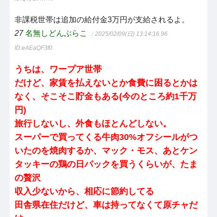
非課税世帯は追加の給付金3万円が支給されるよ。
27
名無しどんぶらこ
：2025/02/09(日) 13:14:16.96
ID:eAEaQF3f0
うちは、ワープア世帯
だけど、家賃を払えないとか食費に困るとかは
なく、そこそこ貯金もある(今のところ約1千万
円)
旅行しないし、外食もほとんどしない。
スーパーで買ってくる牛肉30%オフシールがつ
いたのを焼肉するか、マック・モス、あとケン
タッキーの鶏の日パックを買うくらいが、たま
の贅沢
収入少ないから、相応に節約してる
田舎県在住だけど、車は持ってなくて原チャだ