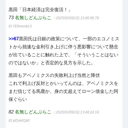
黒田「日本経済は完全復活！」
73
名無しどんぶらこ
：2025/02/09(日) 13:40:46.78
ID:7E8vmnbL0
>>67
黒田氏は日銀の政策について、一部のエコノミス
トから拙速な金利引き上げに伴う悪影響について懸念
が出ていることに触れた上で、「そういうことはない
のではないか」と否定的な見方を示した。
黒田もアベノミクスの失敗利上げ当然と降伏
これで利上げ反対とかいってんのは、アベノミクスを
まだ信じてる馬鹿か、身の丈超えてローン借金した阿
保ぐらい
82
名無しどんぶらこ
：2025/02/09(日) 13:48:24.14
ID:ylDreKQk0