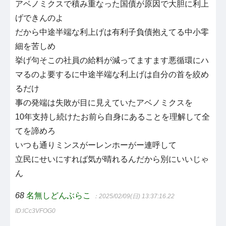
アベノミクスで積み重なった国債が原因で大胆に利上
げできんのよ
だから中途半端な利上げは有利子負債抱えてる中小零
細を苦しめ
挙げ句そこの社員の給料が減ってますます悪循環にハ
マるのよ要するに中途半端な利上げは自分の首を絞め
るだけ
事の発端は失敗が目に見えていたアベノミクスを
10年支持し続けたお前ら自身にあることを理解して全
てを諦めろ
いつも通りミンスがーレンホーがー連呼して
立民にせいにすれば気が晴れるんだから別にいいじゃ
ん
68
名無しどんぶらこ
：2025/02/09(日) 13:37:16.22
ID:lCc3VFOG0