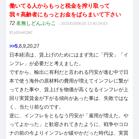
働いてる人からもっと税金を搾り取って
我々高齢者にもっとお金をばらまいて下さい
72
名無しどんぶらこ
：2025/02/09(日) 13:40:24.63
ID:ylDreKQk0
>>5
,8,9,20,27
日本経済は、賃上げのためにはまず先に「円安」「イ
ンフレ」が必要だと考えました。
ですから、輸出に有利だと言われる円安が進む中で日
本で使う海外の原材料の費用が増えてインフレに繋が
ってきた事や、賃上げを物価が高くなるインフレが上
回り実質賃金が下がる傾向があった事は、失敗ではな
く、当たり前なのです。
逆に、インフレをともなう円安が「雇用が増えた。や
ってよかった」と歓迎されてきたように、戦争やコロ
ナの前の今よりインフレが緩やかだった時代は、実質