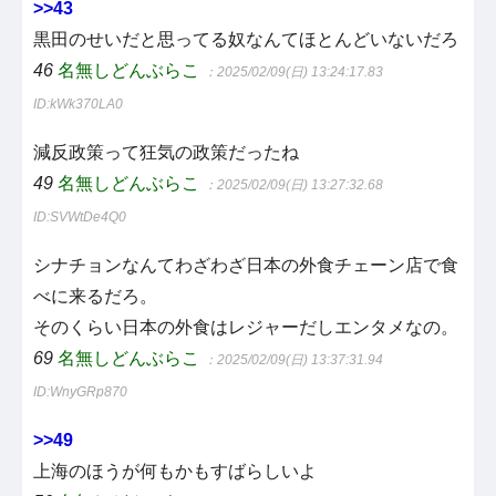
>>43
黒田のせいだと思ってる奴なんてほとんどいないだろ
46
名無しどんぶらこ
：2025/02/09(日) 13:24:17.83
ID:kWk370LA0
減反政策って狂気の政策だったね
49
名無しどんぶらこ
：2025/02/09(日) 13:27:32.68
ID:SVWtDe4Q0
シナチョンなんてわざわざ日本の外食チェーン店で食
べに来るだろ。
そのくらい日本の外食はレジャーだしエンタメなの。
69
名無しどんぶらこ
：2025/02/09(日) 13:37:31.94
ID:WnyGRp870
>>49
上海のほうが何もかもすばらしいよ