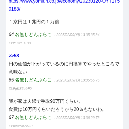
https://www.yomiuri.co.jp/economy/20230120-OYT1T5
0188/
１京円は１兆円の１万倍
64
名無しどんぶらこ
：2025/02/09(日) 13:35:35.84
ID:xGxcL3T00
>>58
円の価値が下がっているのに円換算でやったところで
意味ない
65
名無しどんぶらこ
：2025/02/09(日) 13:35:55.75
ID:FgKS6ebF0
我が家は夫婦で手取90万円くらい。
食費は10万円くらいだろうから20％もないわ。
67
名無しどんぶらこ
：2025/02/09(日) 13:36:29.73
ID:KwkNhZeA0