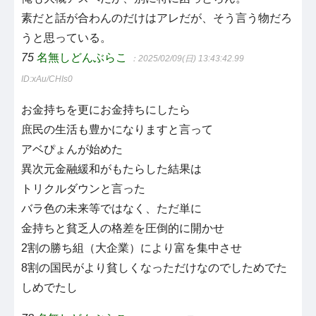
素だと話が合わんのだけはアレだが、そう言う物だろ
うと思っている。
75
名無しどんぶらこ
：2025/02/09(日) 13:43:42.99
ID:xAu/CHIs0
お金持ちを更にお金持ちにしたら
庶民の生活も豊かになりますと言って
アベぴょんが始めた
異次元金融緩和がもたらした結果は
トリクルダウンと言った
バラ色の未来等ではなく、ただ単に
金持ちと貧乏人の格差を圧倒的に開かせ
2割の勝ち組（大企業）により富を集中させ
8割の国民がより貧しくなっただけなのでしためでた
しめでたし