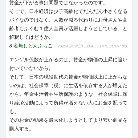
賃金が下がる事は問題ではなかったのです。
そこで、日本経済は少子高齢化でだんだん小さくなる
パイなのではなく、人数が減る代わりにお母さんや高
齢者もふくむ１億人全員が活躍しようとしている、と
解釈してはどうか。
8
名無しどんぶらこ
：2025/02/09(日) 13:04:33.14
ID:3ajeRhql0
エンゲル係数が上がるのは、賃金が物価の上昇に追い
付いていないから。
そして、日本の現役世代の賃金が物価以上に上がらな
いのは、社会保障（税）に生活を依存する人が増えた
から。年金生活者や生活保護のような、社会保障に頼
り経済活動によって所得が増えない人にお金を配って
も、
そのお金の効果を最大化しようとしてより安い商品を
購入する。