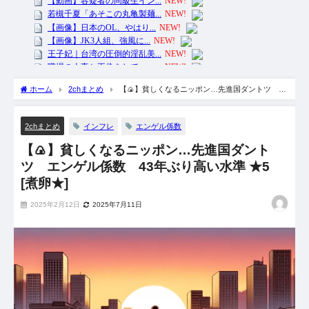
ホーム
2chまとめ
【🍙】貧しくなるニッポン…先進国ダントツ エ
ンゲル係数 43年ぶり高い水準 ★5 [煮卵★]
インフレ
エンゲル係数
2chまとめ
【🍙】貧しくなるニッポン…先進国ダント
ツ エンゲル係数 43年ぶり高い水準 ★5
[煮卵★]
2025年2月12日
2025年7月11日