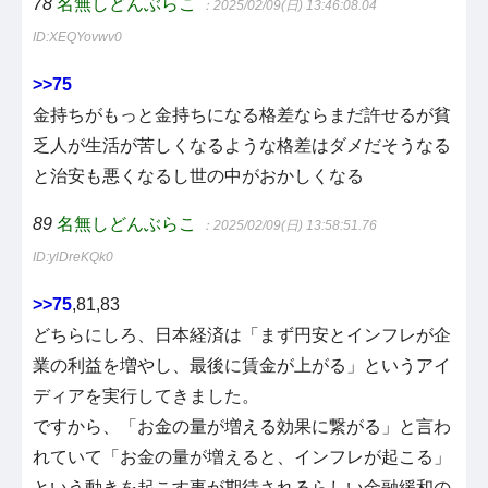
78
名無しどんぶらこ
：2025/02/09(日) 13:46:08.04
ID:XEQYovwv0
>>75
金持ちがもっと金持ちになる格差ならまだ許せるが貧
乏人が生活が苦しくなるような格差はダメだそうなる
と治安も悪くなるし世の中がおかしくなる
89
名無しどんぶらこ
：2025/02/09(日) 13:58:51.76
ID:ylDreKQk0
>>75
,81,83
どちらにしろ、日本経済は「まず円安とインフレが企
業の利益を増やし、最後に賃金が上がる」というアイ
ディアを実行してきました。
ですから、「お金の量が増える効果に繋がる」と言わ
れていて「お金の量が増えると、インフレが起こる」
という動きを起こす事が期待されるらしい金融緩和の