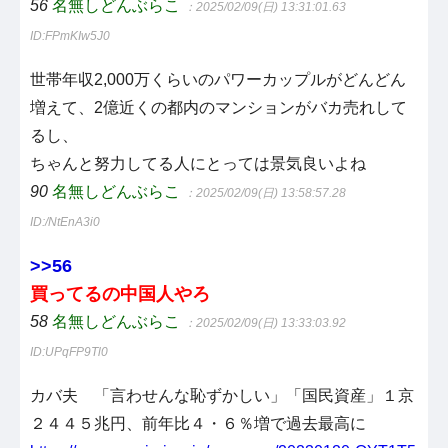
56
名無しどんぶらこ
：2025/02/09(日) 13:31:01.63
ID:FPmKIw5J0
世帯年収2,000万くらいのパワーカップルがどんどん
増えて、2億近くの都内のマンションがバカ売れして
るし、
ちゃんと努力してる人にとっては景気良いよね
90
名無しどんぶらこ
：2025/02/09(日) 13:58:57.28
ID:/NtEnA3i0
>>56
買ってるの中国人やろ
58
名無しどんぶらこ
：2025/02/09(日) 13:33:03.92
ID:UPqFP9Tl0
カバ夫 「言わせんな恥ずかしい」「国民資産」１京
２４４５兆円、前年比４・６％増で過去最高に