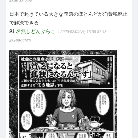
ID:uKGXi0je0
日本で起きている大きな問題のほとんどが消費税廃止
で解決できる
91
名無しどんぶらこ
：2025/02/09(日) 13:58:57.48
ID:v9IHi6Ml0