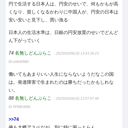
円で生活する日本人は、円安のせいで、何もかもが高
くなり、貧しくなるかわりに中国人が、円安の日本は
安い安いと見下し、買い漁る
日本人の生活水準は、日銀の円安放置のせいでどんど
ん下がっていく
74
名無しどんぶらこ
：2025/02/09(日) 13:43:34.23
ID:o0tnt09B0
働いてもあまりいい人生にならないようだなこの国
は。発達障害で生まれたのは勝ちだったかもしれな
い。
88
名無しどんぶらこ
：2025/02/09(日) 13:57:07.49
ID:5PWtU6f90
>>74
俺も大概アスペだが、別に特に困っとらん。