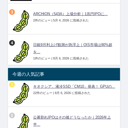
ARCHION（543A）上場分析｜1兆円IPOに...
2件のビュー
|
5月 4, 2026 に投稿された
日銀9月利上げ観測が急浮上｜OIS市場は90%超
を...
1件のビュー
|
8月 6, 2026 に投稿された
今週の人気記事
キオクシア、液冷SSD「CM10」発表！ GPUの...
22件のビュー
|
8月 6, 2026 に投稿された
公募割れIPOはその後どうなったか｜2026年上
半...