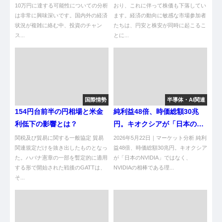
10万円に達する可能性についての分析
おり、これに伴って株価も下落してい
は非常に興味深いです。国内外の経済
ます。経済の動向に敏感な市場参加者
状況が複雑に絡む中、投資のチャン
たちは、円安と株安が同時に起こるこ
ス...
とに...
国際情勢
半導体・AI関連
154円台前半の円相場と米金
純利益48倍、時価総額30兆
利低下の影響とは？
円。キオクシアが「日本の
NVIDIA」ではなく、NVIDIA
関税及び貿易に関する一般協定 貿易
2026年5月22日｜マーケット分析 純利
関連規定だけを抜き出したものとなっ
の相棒である理由
益48倍、時価総額30兆円。キオクシア
た。ハバナ憲章の一部を暫定的に適用
が「日本のNVIDIA」ではなく、
する形で開始された戦後のGATTは、
NVIDIAの相棒である理...
そ...