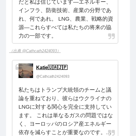
だと私は信じています—エネルギー、
インフラ、防衛技術、産業の分野であ
れ、何であれ。 LNG、農業、戦略的資
源—これらすべては私たちの将来の協
力の一部です。
（出典 @Cathcath2424093）
Katie🇺🇦🇯🇵
@Cathcath2424093
私たちはトランプ大統領のチームと議
論を重ねており、彼らはウクライナの
LNGに対する関心を完全に支持してい
ます。 これは単なるガスの問題ではな
く、ヨーロッパのロシア産エネルギー
依存を減らすことが重要なのです。…