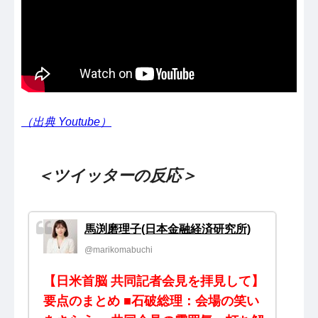
（出典 Youtube）
＜ツイッターの反応＞
馬渕磨理子(日本金融経済研究所)
@marikomabuchi
【日米首脳 共同記者会見を拝見して】
要点のまとめ ■石破総理：会場の笑い