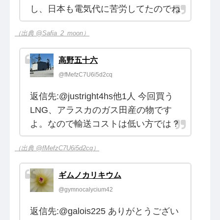
し、日本も電気代に苦労してたのでね
（出典 @Safia_2_moon）
高野五十六
@fMefzC7U6i5d2cq
返信先:@justright4hs他1人 今回買う
LNG、アラスカのガス田産の物です
よ。なので輸送コストは低い方では？
（出典 @fMefzC7U6i5d2cq）
ギムノカリキウム
@gymnocalycium42
返信先:@galois225 ありがとうござい