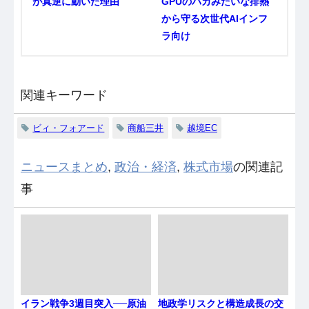
が真逆に動いた理由
GPUのバカみたいな排熱
から守る次世代AIインフ
ラ向け
関連キーワード
ビィ・フォアード
商船三井
越境EC
ニュースまとめ
,
政治・経済
,
株式市場
の関連記
事
イラン戦争3週目突入──原油
地政学リスクと構造成長の交