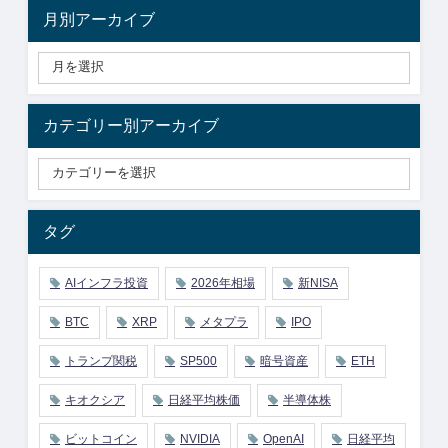
月別アーカイブ
カテゴリー別アーカイブ
タグ
AIインフラ投資
2026年相場
新NISA
BTC
XRP
メタプラ
IPO
トランプ関税
SP500
暗号資産
ETH
キオクシア
日経平均株価
半導体株
ビットコイン
NVIDIA
OpenAI
日経平均