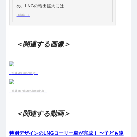
め、LNGの輸出拡大には…
（出典：）
＜関連する画像＞
（出典 dol.ismcdn.jp）
（出典 m-rakuten.ismcdn.jp）
＜関連する動画＞
特別デザインのLNGローリー車が完成！ 〜子ども達