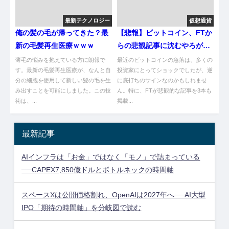
最新テクノロジー
仮想通貨
俺の髪の毛が帰ってきた？最
【悲報】ビットコイン、FTか
新の毛髪再生医療ｗｗｗ
らの悲観記事に沈むやろが
い！
薄毛の悩みを抱えている方に朗報で
最近のビットコインの急落は、多くの
す。最新の毛髪再生医療が、なんと自
投資家にとってショックでしたが、逆
分の細胞を使用して新しい髪の毛を生
に底打ちのサインなのかもしれませ
み出すことを可能にしました。この技
ん。特に、FTが悲観的な記事を3本も
術は、...
掲載...
最新記事
AIインフラは「お金」ではなく「モノ」で詰まっている
──CAPEX7,850億ドルとボトルネックの時間軸
スペースXは公開価格割れ、OpenAIは2027年へ──AI大型
IPO「期待の時間軸」を分岐図で読む