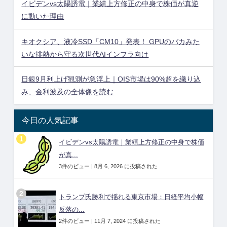
イビデンvs太陽誘電｜業績上方修正の中身で株価が真逆
に動いた理由
キオクシア、液冷SSD「CM10」発表！ GPUのバカみた
いな排熱から守る次世代AIインフラ向け
日銀9月利上げ観測が急浮上｜OIS市場は90%超を織り込
み、金利波及の全体像を読む
今日の人気記事
イビデンvs太陽誘電｜業績上方修正の中身で株価
が真...
3件のビュー
|
8月 6, 2026 に投稿された
トランプ氏勝利で揺れる東京市場：日経平均小幅
反落の...
2件のビュー
|
11月 7, 2024 に投稿された