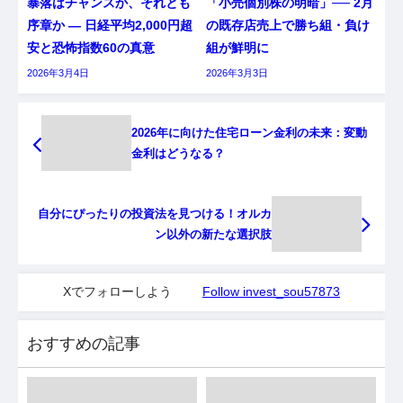
暴落はチャンスか、それとも
「小売個別株の明暗」── 2月
序章か ― 日経平均2,000円超
の既存店売上で勝ち組・負け
安と恐怖指数60の真意
組が鮮明に
2026年3月4日
2026年3月3日
2026年に向けた住宅ローン金利の未来：変動
金利はどうなる？
自分にぴったりの投資法を見つける！オルカ
ン以外の新たな選択肢
Xでフォローしよう
Follow invest_sou57873
おすすめの記事