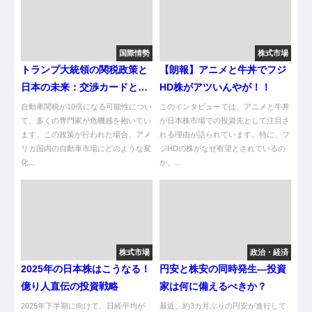
国際情勢
株式市場
トランプ大統領の関税政策と
【朗報】アニメと牛丼でフジ
日本の未来：交渉カードとし
HD株がアツいんやが！！
ての自動車業界
自動車関税が10倍になる可能性につい
このインタビューでは、アニメと牛丼
て、多くの専門家が危機感を抱いてい
が日本株市場での投資先として注目さ
ます。この政策が行われた場合、アメ
れる理由が語られています。特に、フ
リカ国内の自動車市場にどのような変
ジHDの株がなぜ有望とされているの
化...
か、...
株式市場
政治・経済
2025年の日本株はこうなる！
円安と株安の同時発生—投資
億り人直伝の投資戦略
家は何に備えるべきか？
2025年下半期に向けて、日経平均が
最近、約3カ月ぶりの円安が進行して