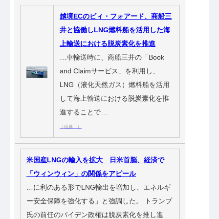
越境ECのビィ・フォアード、商船三
井と協働しLNG燃料船を活用した海
上輸送における脱炭素化を推進
…車輸送時に、商船三井の「Book
and Claimサービス」を利用し、
LNG（液化天然ガス）燃料船を活用
して海上輸送における脱炭素化を推
進することで…
（出典：）
米国産LNGの輸入を拡大 日米首脳、経済で
「ウィンウィン」の関係をアピール
…に利のある形でLNG輸出を増加し、エネルギ
ー安全保障を強化する」と強調した。 トランプ
氏の前任のバイデン政権は脱炭素化を推し進