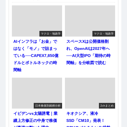
マクロ・地政学
マクロ・地政学
AIインフラは「お金」で
スペースXは公開価格割
はなく「モノ」で詰まっ
れ、OpenAIは2027年へ
ている──CAPEX7,850億
──AI大型IPO「期待の時
ドルとボトルネックの時
間軸」を分岐図で読む
間軸
日本株個別銘柄分析
2chまとめ
イビデンvs太陽誘電｜業
キオクシア、液冷
績上方修正の中身で株価
SSD「CM10」発表！