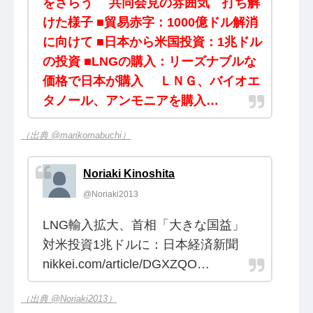
をさらう 共同会見の雰囲気 打ち解
けた様子 ■貿易赤字：1000億ドル解消
に向けて ■日本から米国投資：1兆ドル
の投資 ■LNGの購入：リーズナブルな
価格で日本が購入 ＬＮＧ、バイオエ
タノール、アンモニアを購入…
（出典 @marikomabuchi）
Noriaki Kinoshita
@Noriaki2013
LNG輸入拡大、首相「大きな国益」
対米投資1兆ドルに：日本経済新聞
nikkei.com/article/DGXZQO…
（出典 @Noriaki2013）