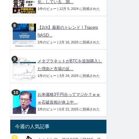
化」している…国...
1件のビュー
|
12月 5, 2024 に投稿された
【2ch】最新のトレンド！Tracers
NASD...
1件のビュー
|
2月 16, 2025 に投稿された
メタプラネットがBTCを追加購入し
た理由と市場の反...
1件のビュー
|
3月 24, 2025 に投稿された
お米価格3千円台ってマジか？ｗｗ
ｗ石破首相が炎上中...
1件のビュー
|
5月 21, 2025 に投稿された
今週の人気記事