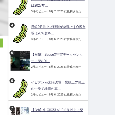
は2027年...
3件のビュー
|
8月 7, 2026 に投稿された
日銀9月利上げ観測が急浮上｜OIS市
場は90%超を...
3件のビュー
|
8月 6, 2026 に投稿された
【衝撃】SpaceX宇宙データセンタ
ーにNVIDI...
2件のビュー
|
8月 5, 2026 に投稿された
イビデンvs太陽誘電｜業績上方修正
の中身で株価が真...
2件のビュー
|
8月 6, 2026 に投稿された
【2ch】中国経済が「想像以上に悪