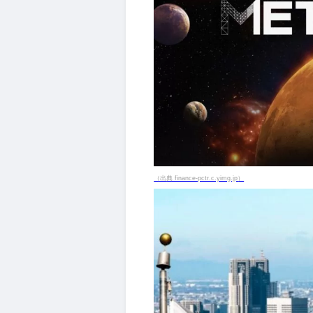
（出典 finance-pctr.c.yimg.jp）