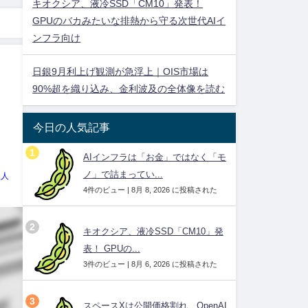
キオクシア、液冷SSD「CM10」発表！
GPUのバカみたいな排熱から守る次世代AIイ
ンフラ向け
日銀9月利上げ観測が急浮上｜OIS市場は
90%超を織り込み、金利波及の全体像を読む
今日の人気記事
AIインフラは「お金」ではなく「モ
ノ」で詰まってい...
理人
4件のビュー
|
8月 8, 2026 に投稿された
キオクシア、液冷SSD「CM10」発
表！ GPUの...
3件のビュー
|
8月 6, 2026 に投稿された
スペースXは公開価格割れ、OpenAI