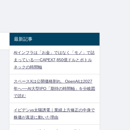
最新記事
AIインフラは「お金」ではなく「モノ」で詰
まっている──CAPEX7,850億ドルとボトル
ネックの時間軸
スペースXは公開価格割れ、OpenAIは2027
年へ──AI大型IPO「期待の時間軸」を分岐図
で読む
イビデンvs太陽誘電｜業績上方修正の中身で
株価が真逆に動いた理由