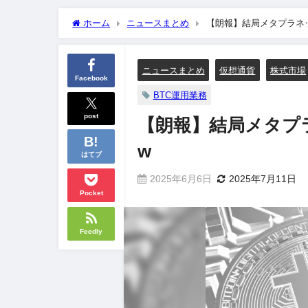
ホーム
ニュースまとめ
【朗報】結局メタプラネ
ニュースまとめ
仮想通貨
株式市場
Facebook
BTC運用業務
post
【朗報】結局メタプ
w
はてブ
2025年6月6日
2025年7月11日
Pocket
Feedly