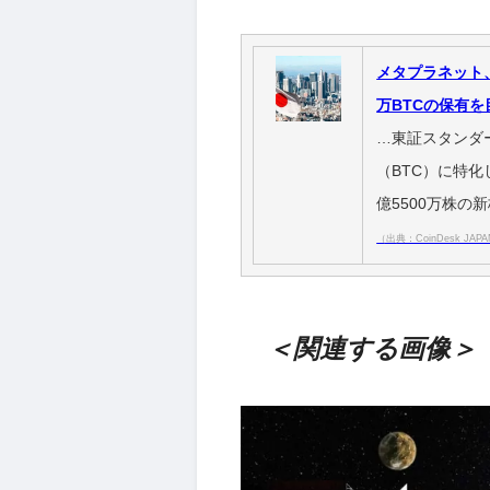
メタプラネット、
万BTCの保有を
…東証スタンダ
（BTC）に特
億5500万株の
（出典：CoinDesk JAP
＜関連する画像＞