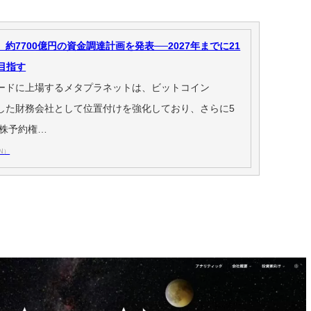
約7700億円の資金調達計画を発表──2027年までに21
目指す
ードに上場するメタプラネットは、ビットコイン
化した財務会社として位置付けを強化しており、さらに5
新株予約権…
AN）