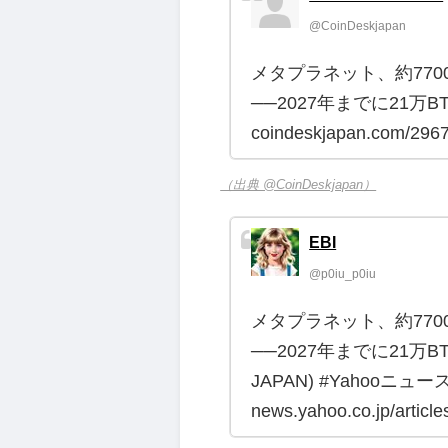
@CoinDeskjapan
メタプラネット、約77
──2027年までに21万
coindeskjapan.com/29
（出典 @CoinDeskjapan）
EBI
@p0iu_p0iu
メタプラネット、約77
──2027年までに21万B
JAPAN) #Yahooニュー
news.yahoo.co.jp/articl