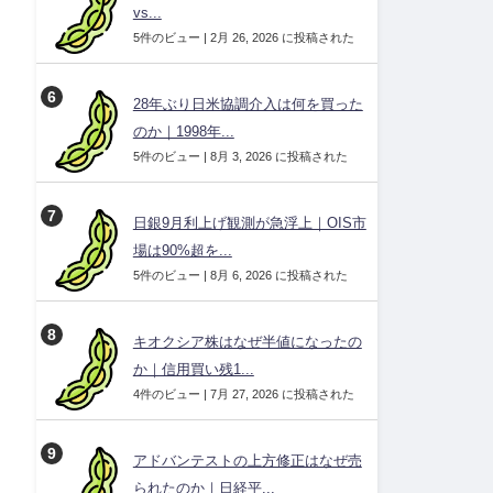
vs...
5件のビュー
|
2月 26, 2026 に投稿された
28年ぶり日米協調介入は何を買った
のか｜1998年...
5件のビュー
|
8月 3, 2026 に投稿された
日銀9月利上げ観測が急浮上｜OIS市
場は90%超を...
5件のビュー
|
8月 6, 2026 に投稿された
キオクシア株はなぜ半値になったの
か｜信用買い残1...
4件のビュー
|
7月 27, 2026 に投稿された
アドバンテストの上方修正はなぜ売
られたのか｜日経平...