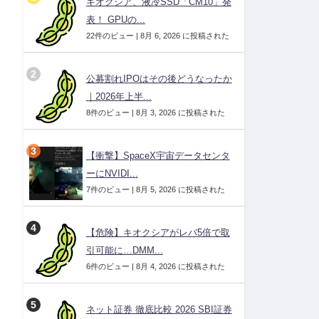
キオクシア、液冷SSD「CM10」発
表！ GPUの...
22件のビュー
|
8月 6, 2026 に投稿された
公募割れIPOはその後どうなったか
｜2026年上半...
8件のビュー
|
8月 3, 2026 に投稿された
【衝撃】SpaceX宇宙データセンタ
ーにNVIDI...
7件のビュー
|
8月 5, 2026 に投稿された
【危険】キオクシアがレバ5倍で取
引可能に…DMM...
6件のビュー
|
8月 4, 2026 に投稿された
ネット証券 徹底比較 2026 SBI証券