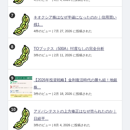
キオクシア株はなぜ半値になったのか｜信用買い
残1...
4件のビュー
|
7月 27, 2026 に投稿された
TOブックス（500A）忖度なしの完全分析
3件のビュー
|
2月 11, 2026 に投稿された
【2026年投資戦略】金利復活時代の勝ち組！地銀
株...
3件のビュー
|
2月 18, 2026 に投稿された
アドバンテストの上方修正はなぜ売られたのか｜
日経平...
3件のビュー
|
8月 4, 2026 に投稿された