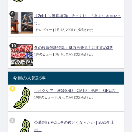
【2ch】ソ連崩壊前にそっくり…「呑まなきゃやっ
て...
1件のビュー
|
1月 18, 2025 に投稿された
冬の投資信託特集：魅力再発見！おすすめ3選
1件のビュー
|
3月 10, 2025 に投稿された
今週の人気記事
キオクシア、液冷SSD「CM10」発表！ GPUの...
10件のビュー
|
8月 6, 2026 に投稿された
公募割れIPOはその後どうなったか｜2026年上
半...