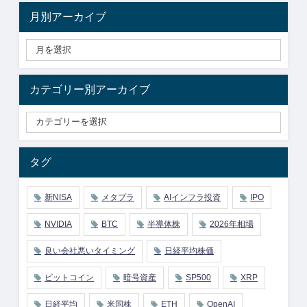
月別アーカイブ
カテゴリー別アーカイブ
タグ
新NISA
メタプラ
AIインフラ投資
IPO
NVIDIA
BTC
半導体株
2026年相場
良い会社悪いタイミング
日経平均株価
ビットコイン
暗号資産
SP500
XRP
日経平均
米国株
ETH
OpenAI