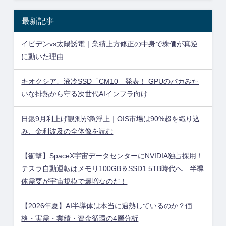
最新記事
イビデンvs太陽誘電｜業績上方修正の中身で株価が真逆
に動いた理由
キオクシア、液冷SSD「CM10」発表！ GPUのバカみた
いな排熱から守る次世代AIインフラ向け
日銀9月利上げ観測が急浮上｜OIS市場は90%超を織り込
み、金利波及の全体像を読む
【衝撃】SpaceX宇宙データセンターにNVIDIA独占採用！
テスラ自動運転はメモリ100GB＆SSD1.5TB時代へ…半導
体需要が宇宙規模で爆増なのだ！
【2026年夏】AI半導体は本当に過熱しているのか？価
格・実需・業績・資金循環の4層分析