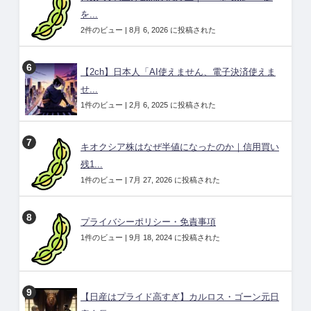
を...
2件のビュー
|
8月 6, 2026 に投稿された
【2ch】日本人「AI使えません、電子決済使えま
せ...
1件のビュー
|
2月 6, 2025 に投稿された
キオクシア株はなぜ半値になったのか｜信用買い
残1...
1件のビュー
|
7月 27, 2026 に投稿された
プライバシーポリシー・免責事項
1件のビュー
|
9月 18, 2024 に投稿された
【日産はプライド高すぎ】カルロス・ゴーン元日