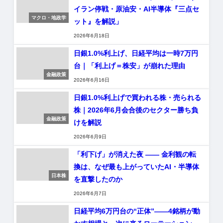
イラン停戦・原油安・AI半導体『三点セ
マクロ・地政学
ット』を解説」
2026年6月18日
日銀1.0%利上げ、日経平均は一時7万円
台｜「利上げ＝株安」が崩れた理由
金融政策
2026年6月16日
日銀1.0%利上げで買われる株・売られる
株｜2026年6月会合後のセクター勝ち負
金融政策
けを解説
2026年6月9日
「利下げ」が消えた夜 ―― 金利観の転
換は、なぜ最も上がっていたAI・半導体
日本株
を直撃したのか
2026年6月7日
日経平均6万円台の“正体”――4銘柄が動