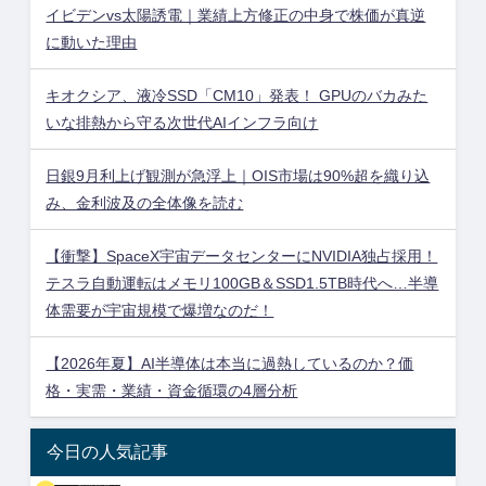
イビデンvs太陽誘電｜業績上方修正の中身で株価が真逆
に動いた理由
キオクシア、液冷SSD「CM10」発表！ GPUのバカみた
いな排熱から守る次世代AIインフラ向け
日銀9月利上げ観測が急浮上｜OIS市場は90%超を織り込
み、金利波及の全体像を読む
【衝撃】SpaceX宇宙データセンターにNVIDIA独占採用！
テスラ自動運転はメモリ100GB＆SSD1.5TB時代へ…半導
体需要が宇宙規模で爆増なのだ！
【2026年夏】AI半導体は本当に過熱しているのか？価
格・実需・業績・資金循環の4層分析
今日の人気記事