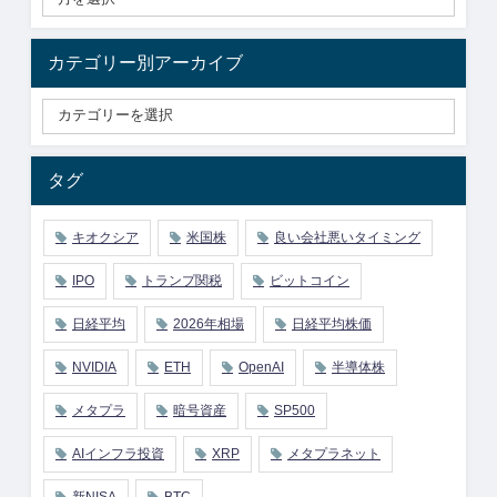
カテゴリー別アーカイブ
タグ
キオクシア
米国株
良い会社悪いタイミング
IPO
トランプ関税
ビットコイン
日経平均
2026年相場
日経平均株価
NVIDIA
ETH
OpenAI
半導体株
メタプラ
暗号資産
SP500
AIインフラ投資
XRP
メタプラネット
新NISA
BTC