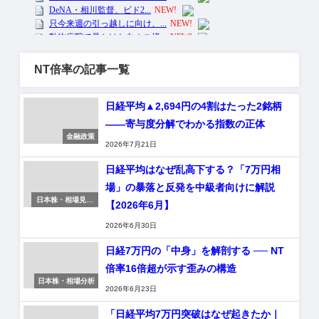
NT倍率の記事一覧
日経平均▲2,694円の4割はたった2銘柄
——寄与度分解でわかる指数の正体
金融政策
2026年7月21日
日経平均はなぜ乱高下する？「7万円相
場」の暴落と反発を中級者向けに解説
日本株・相場見通
【2026年6月】
し
2026年6月30日
日経7万円の「中身」を解剖する ── NT
倍率16倍超が示す歪みの構造
日本株・相場分析
2026年6月23日
「日経平均7万円突破はなぜ起きたか｜