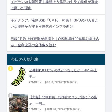
イビデンvs太陽誘電｜業績上方修正の中身で株価が真逆
に動いた理由
キオクシア、液冷SSD「CM10」発表！ GPUのバカみた
いな排熱から守る次世代AIインフラ向け
日銀9月利上げ観測が急浮上｜OIS市場は90%超を織り込
み、金利波及の全体像を読む
今日の人気記事
公募割れIPOはその後どうなったか｜2026年上
半...
2件のビュー
|
8月 3, 2026 に投稿された
【悲報】北朝鮮兵 指揮官のロシア語による指
示、一切...
1件のビュー
|
10月 31, 2024 に投稿された