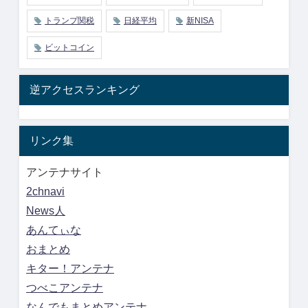
トランプ関税
日経平均
新NISA
ビットコイン
逆アクセスランキング
リンク集
アンテナサイト
2chnavi
News人
あんてぃな
おまとめ
キター！アンテナ
つべこアンテナ
なんでもまとめアンテナ