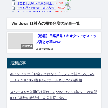
Windows 11対応の需要急増の記事一覧
【朗報】日経反発！キオクシアがストッ
プ高とか草www
株式市場
2025年10月2日
最新記事
AIインフラは「お金」ではなく「モノ」で詰まっている
──CAPEX7,850億ドルとボトルネックの時間軸
スペースXは公開価格割れ、OpenAIは2027年へ──AI大型
IPO「期待の時間軸」を分岐図で読む