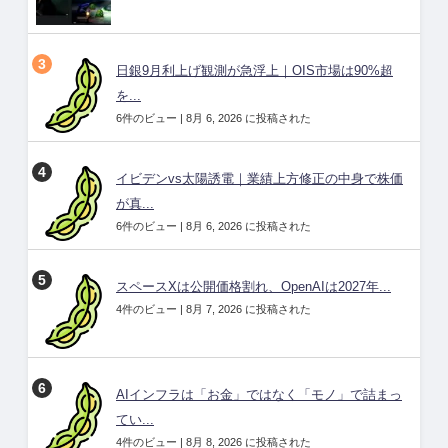
日銀9月利上げ観測が急浮上｜OIS市場は90%超
を...
6件のビュー
|
8月 6, 2026 に投稿された
イビデンvs太陽誘電｜業績上方修正の中身で株価
が真...
6件のビュー
|
8月 6, 2026 に投稿された
スペースXは公開価格割れ、OpenAIは2027年...
4件のビュー
|
8月 7, 2026 に投稿された
AIインフラは「お金」ではなく「モノ」で詰まっ
てい...
4件のビュー
|
8月 8, 2026 に投稿された