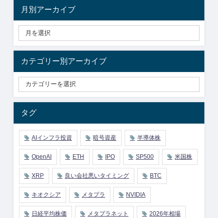
月別アーカイブ
カテゴリー別アーカイブ
タグ
AIインフラ投資
暗号資産
半導体株
OpenAI
ETH
IPO
SP500
米国株
XRP
良い会社悪いタイミング
BTC
キオクシア
メタプラ
NVIDIA
日経平均株価
メタプラネット
2026年相場