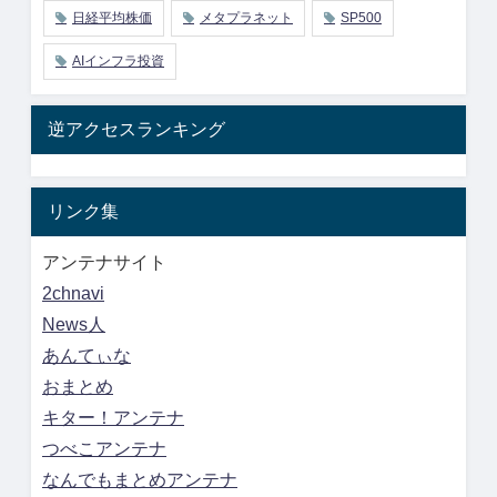
日経平均株価
メタプラネット
SP500
AIインフラ投資
逆アクセスランキング
リンク集
アンテナサイト
2chnavi
News人
あんてぃな
おまとめ
キター！アンテナ
つべこアンテナ
なんでもまとめアンテナ