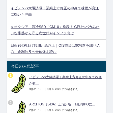
イビデンvs太陽誘電｜業績上方修正の中身で株価が真逆
に動いた理由
キオクシア、液冷SSD「CM10」発表！ GPUのバカみた
いな排熱から守る次世代AIインフラ向け
日銀9月利上げ観測が急浮上｜OIS市場は90%超を織り込
み、金利波及の全体像を読む
今日の人気記事
イビデンvs太陽誘電｜業績上方修正の中身で株価
が真...
3件のビュー
|
8月 6, 2026 に投稿された
ARCHION（543A）上場分析｜1兆円IPOに...
2件のビュー
|
5月 4, 2026 に投稿された