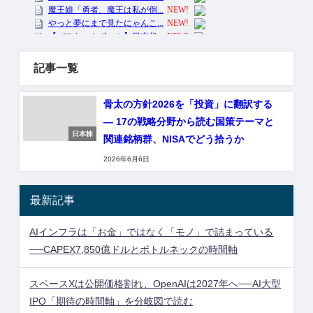
記事一覧
骨太の方針2026を「投資」に翻訳する
― 17の戦略分野から読む国策テーマと
日本株
関連銘柄群、NISAでどう拾うか
2026年6月6日
最新記事
AIインフラは「お金」ではなく「モノ」で詰まっている
──CAPEX7,850億ドルとボトルネックの時間軸
スペースXは公開価格割れ、OpenAIは2027年へ──AI大型
IPO「期待の時間軸」を分岐図で読む