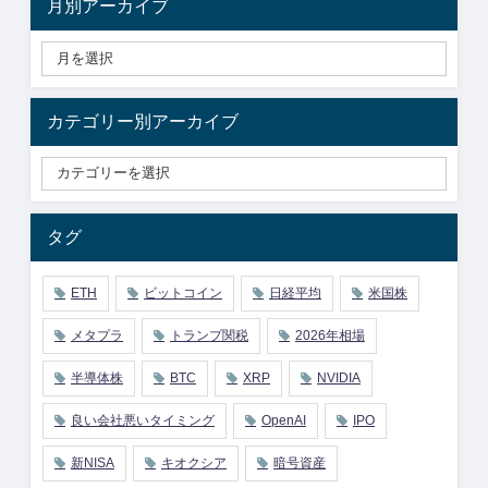
月別アーカイブ
カテゴリー別アーカイブ
タグ
ETH
ビットコイン
日経平均
米国株
メタプラ
トランプ関税
2026年相場
半導体株
BTC
XRP
NVIDIA
良い会社悪いタイミング
OpenAI
IPO
新NISA
キオクシア
暗号資産