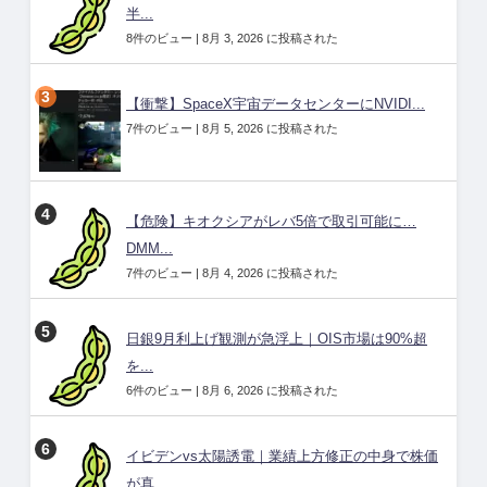
半...
8件のビュー
|
8月 3, 2026 に投稿された
【衝撃】SpaceX宇宙データセンターにNVIDI...
7件のビュー
|
8月 5, 2026 に投稿された
【危険】キオクシアがレバ5倍で取引可能に…
DMM...
7件のビュー
|
8月 4, 2026 に投稿された
日銀9月利上げ観測が急浮上｜OIS市場は90%超
を...
6件のビュー
|
8月 6, 2026 に投稿された
イビデンvs太陽誘電｜業績上方修正の中身で株価
が真...