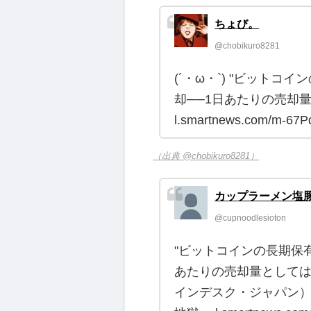
ちょび。
@chobikuro8281
(´・ω・`) "ビットコイ
却──1日あたりの売却
l.smartnews.com/m-67
（出典 @chobikuro8281）
カップラーメン塩
@cupnoodlesioton
"ビットコインの長期保有者
あたりの売却量としては今年最
インデスク・ジャパン） #