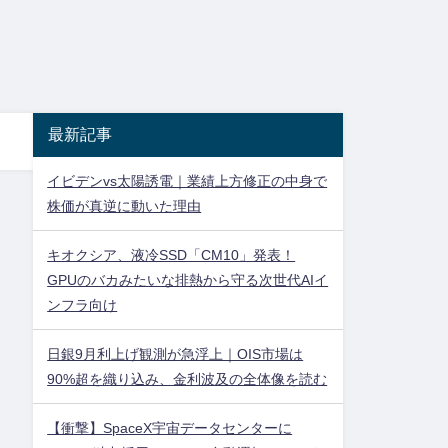
最新記事
イビデンvs太陽誘電｜業績上方修正の中身で
株価が真逆に動いた理由
キオクシア、液冷SSD「CM10」発表！
GPUのバカみたいな排熱から守る次世代AIイ
ンフラ向け
日銀9月利上げ観測が急浮上｜OIS市場は
90%超を織り込み、金利波及の全体像を読む
【衝撃】SpaceX宇宙データセンターに