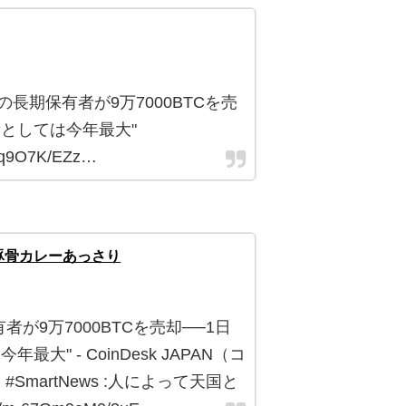
ンの長期保有者が9万7000BTCを売
量としては今年最大"
Pq9O7K/EZz…
豚骨カレーあっさり
が9万7000BTCを売却──1日
大" - CoinDesk JAPAN（コ
SmartNews :人によって天国と