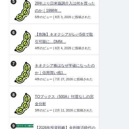
28年ぶり日米協調介入は何を買った
のか｜1998年...
5件のビュー
|
8月 3, 2026 に投稿された
【危険】キオクシアがレバ5倍で取
引可能に…DMM...
4件のビュー
|
8月 4, 2026 に投稿された
キオクシア株はなぜ半値になったの
か｜信用買い残1...
4件のビュー
|
7月 27, 2026 に投稿された
TOブックス（500A）忖度なしの完
全分析
3件のビュー
|
2月 11, 2026 に投稿された
【2026年投資戦略】金利復活時代の