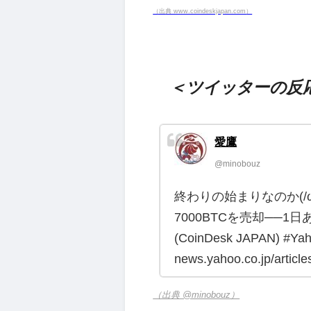
（出典 www.coindeskjapan.com）
＜ツイッターの反
愛鷹
@minobouz
終わりの始まりなのか(/ω
7000BTCを売却──
(CoinDesk JAPAN) #
news.yahoo.co.jp/artic
（出典 @minobouz）