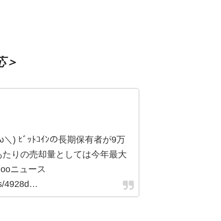
応＞
＼) ﾋﾞｯﾄｺｲﾝの長期保有者が9万
1日あたりの売却量としては今年最大
Yahooニュース
les/4928d…