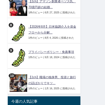
【2ch】アマゾン創業者ベゾス氏、
70億円超の結婚...
1件のビュー
|
6月 27, 2025 に投稿された
【2026年8月】日米協調介入を資金
フローから分解...
1件のビュー
|
8月 4, 2026 に投稿された
プライバシーポリシー・免責事項
1件のビュー
|
9月 18, 2024 に投稿された
【2ch】職場の独身男、投資と旅行
の話ばかりでキツ...
1件のビュー
|
1月 16, 2025 に投稿された
今週の人気記事