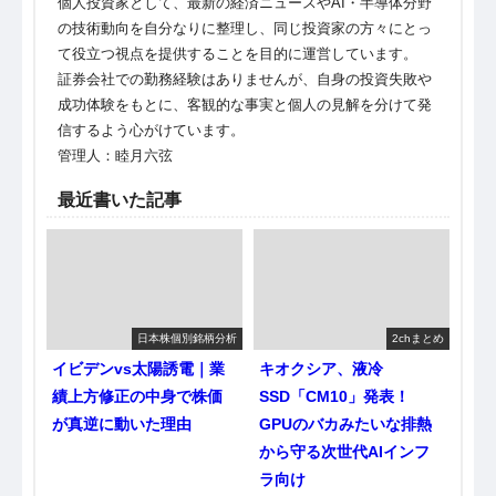
個人投資家として、最新の経済ニュースやAI・半導体分野
の技術動向を自分なりに整理し、同じ投資家の方々にとっ
て役立つ視点を提供することを目的に運営しています。
証券会社での勤務経験はありませんが、自身の投資失敗や
成功体験をもとに、客観的な事実と個人の見解を分けて発
信するよう心がけています。
管理人：睦月六弦
最近書いた記事
日本株個別銘柄分析
2chまとめ
イビデンvs太陽誘電｜業
キオクシア、液冷
績上方修正の中身で株価
SSD「CM10」発表！
が真逆に動いた理由
GPUのバカみたいな排熱
から守る次世代AIインフ
ラ向け