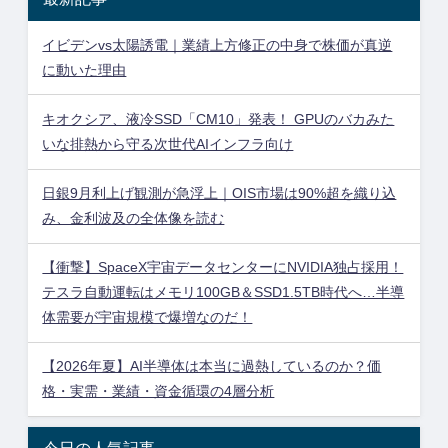
イビデンvs太陽誘電｜業績上方修正の中身で株価が真逆
に動いた理由
キオクシア、液冷SSD「CM10」発表！ GPUのバカみた
いな排熱から守る次世代AIインフラ向け
日銀9月利上げ観測が急浮上｜OIS市場は90%超を織り込
み、金利波及の全体像を読む
【衝撃】SpaceX宇宙データセンターにNVIDIA独占採用！
テスラ自動運転はメモリ100GB＆SSD1.5TB時代へ…半導
体需要が宇宙規模で爆増なのだ！
【2026年夏】AI半導体は本当に過熱しているのか？価
格・実需・業績・資金循環の4層分析