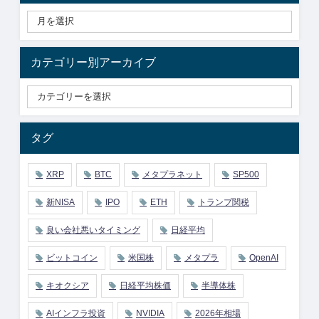
カテゴリー別アーカイブ
タグ
XRP
BTC
メタプラネット
SP500
新NISA
IPO
ETH
トランプ関税
良い会社悪いタイミング
日経平均
ビットコイン
米国株
メタプラ
OpenAI
キオクシア
日経平均株価
半導体株
AIインフラ投資
NVIDIA
2026年相場