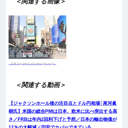
＜関連する画像＞
（出典 img.topics.smt.news.goo.ne.jp）
＜関連する動画＞
【ジャクソンホール後の注目点とドル円相場│尾河眞
樹氏】米国の総合PMIは日本、欧米に比べ突出する高
さ／FRBは年内2回利下げと予想／日本の輸出物価が
12％の大幅減／円安でカバーできている