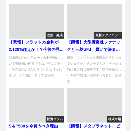
政治・経済
最新テクノロジー
【悲報】フラット35金利が
【朗報】大型優良株ファナッ
2.120%超えか！？今後の見通
クと三菱UFJ、買いで決まり
しはどうなるんや！
やんけ！
2026年1月の住宅ローン金利予想につ
最近、フィジカルAI関連株が注目され
いて興味深い内容ですね。特にフラッ
ていますが、その中でもファナックは
ト35の金利が2.120％に引き上げられ
特に魅力的な銘柄です。技術革新によ
るという予測は、多くの住宅購...
り今後の成長が期待されており、投資
判...
投資コラム
株式市場
S＆P500を今買うべき理由：
【朗報】メタプラネット、ビ