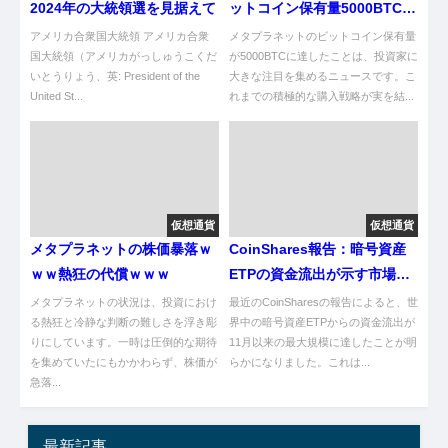
2024年の大統領選を見据えて
ットコイン保有量5000BTC達
成やんけ！
アメリカ合衆国大統領 アメリカ合衆
メタプラネットのビットコイン保有量
国大統領（アメリカがっしゅうこくだ
が5000BTCに達したことは、投資家に
いとうりょう、英: President of the
大きな注目を集めるニュースです。こ
United St...
れまでの積極的な購入戦略が実を結...
仮想通貨
仮想通貨
メタプラネットの株価暴落ｗ
CoinShares報告：暗号資産
ｗｗ熱狂の代償ｗｗｗ
ETPの資金流出が示す市場の
警告
メタプラネットの状況は、投資におけ
最近のCoinSharesの報告によると、世
る熱狂と冷静な判断の難しさを浮き彫
界中の暗号資産ETPからの資金流出が
りにしています。一時は圧倒的な期待
11月以来の最大規模に達したことが明
を集めていたにもかかわらず、株価が
らかになりました。これは...
急落...
最新記事