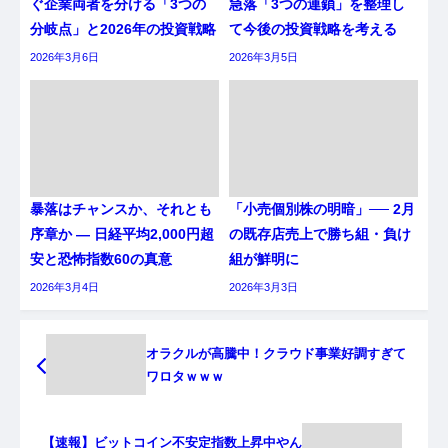
ぐ企業両者を分ける「3つの
急落「3つの連鎖」を整理し
分岐点」と2026年の投資戦略
て今後の投資戦略を考える
2026年3月6日
2026年3月5日
暴落はチャンスか、それとも
「小売個別株の明暗」── 2月
序章か ― 日経平均2,000円超
の既存店売上で勝ち組・負け
安と恐怖指数60の真意
組が鮮明に
2026年3月4日
2026年3月3日
オラクルが高騰中！クラウド事業好調すぎて
ワロタｗｗｗ
【速報】ビットコイン不安定指数上昇中やん