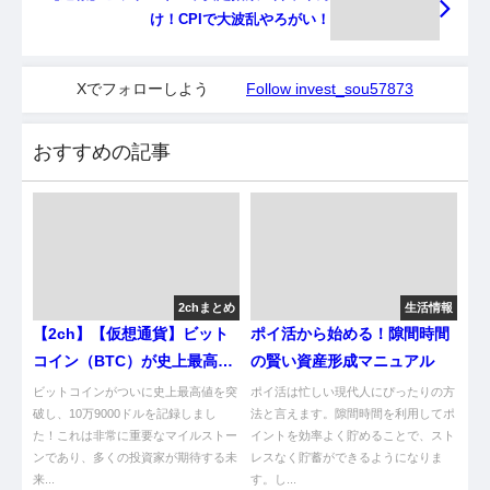
け！CPIで大波乱やろがい！
Xでフォローしよう
Follow invest_sou57873
おすすめの記事
2chまとめ
生活情報
【2ch】【仮想通貨】ビット
ポイ活から始める！隙間時間
コイン（BTC）が史上最高値
の賢い資産形成マニュアル
10万9000ドル突破、対円では
ビットコインがついに史上最高値を突
ポイ活は忙しい現代人にぴったりの方
1700万円超 [シャチ★]
破し、10万9000ドルを記録しまし
法と言えます。隙間時間を利用してポ
た！これは非常に重要なマイルストー
イントを効率よく貯めることで、スト
ンであり、多くの投資家が期待する未
レスなく貯蓄ができるようになりま
来...
す。し...