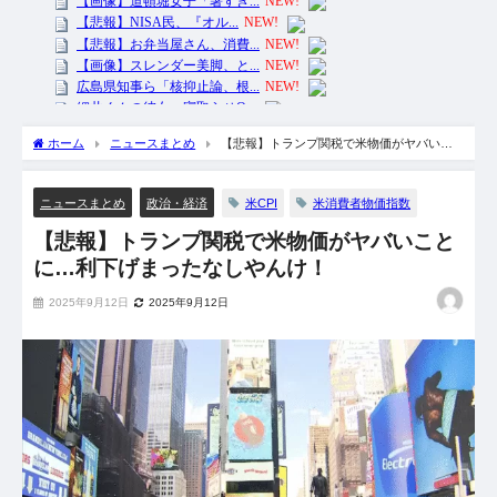
ホーム
ニュースまとめ
【悲報】トランプ関税で米物価がヤバいこ
とに…利下げまったなしやんけ！
米CPI
米消費者物価指数
ニュースまとめ
政治・経済
【悲報】トランプ関税で米物価がヤバいこと
に…利下げまったなしやんけ！
2025年9月12日
2025年9月12日