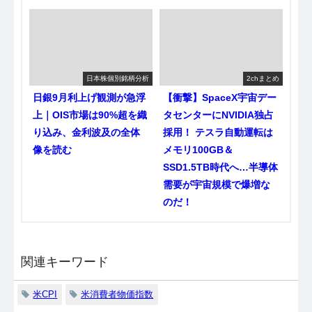
日本株個別銘柄分析
2chまとめ
日銀9月利上げ観測が急浮
【衝撃】SpaceX宇宙デー
上｜OIS市場は90%超を織
タセンターにNVIDIA独占
り込み、金利波及の全体
採用！ テスラ自動運転は
像を読む
メモリ100GB＆
SSD1.5TB時代へ…半導体
需要が宇宙規模で爆増な
のだ！
関連キーワード
米CPI
米消費者物価指数