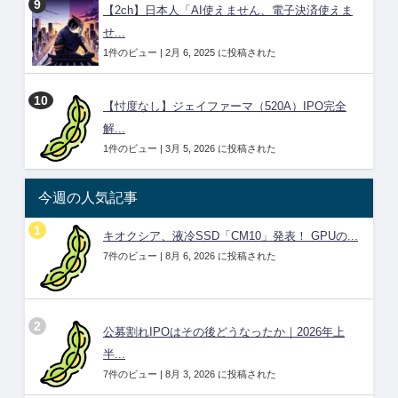
【2ch】日本人「AI使えません、電子決済使えま
せ...
1件のビュー
|
2月 6, 2025 に投稿された
【忖度なし】ジェイファーマ（520A）IPO完全
解...
1件のビュー
|
3月 5, 2026 に投稿された
今週の人気記事
キオクシア、液冷SSD「CM10」発表！ GPUの...
7件のビュー
|
8月 6, 2026 に投稿された
公募割れIPOはその後どうなったか｜2026年上
半...
7件のビュー
|
8月 3, 2026 に投稿された