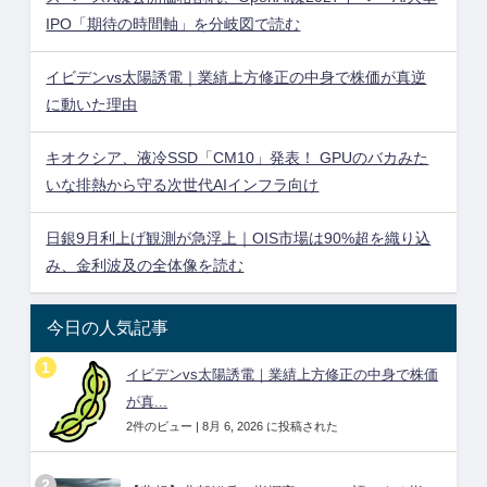
IPO「期待の時間軸」を分岐図で読む
イビデンvs太陽誘電｜業績上方修正の中身で株価が真逆
に動いた理由
キオクシア、液冷SSD「CM10」発表！ GPUのバカみた
いな排熱から守る次世代AIインフラ向け
日銀9月利上げ観測が急浮上｜OIS市場は90%超を織り込
み、金利波及の全体像を読む
今日の人気記事
イビデンvs太陽誘電｜業績上方修正の中身で株価
が真...
2件のビュー
|
8月 6, 2026 に投稿された