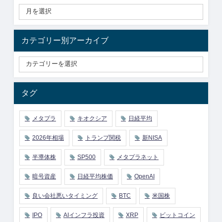
カテゴリー別アーカイブ
タグ
メタプラ
キオクシア
日経平均
2026年相場
トランプ関税
新NISA
半導体株
SP500
メタプラネット
暗号資産
日経平均株価
OpenAI
良い会社悪いタイミング
BTC
米国株
IPO
AIインフラ投資
XRP
ビットコイン