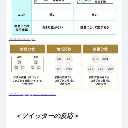
（出典 dol.ismcdn.jp）
（出典 money-voyage.mizuho-sc.com）
＜ツイッターの反応＞