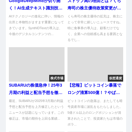
GoogleDeepMindが切り開
ストップ高の理由とは？くら
く！AI生成テキスト識別技術
寿司の株主優待政策変更が示
の最新情報
す未来
AIテクノロジーの進化に伴い、情報の
くら寿司の株主優待の拡充は、株主に
出所と本物性がますます重要になって
とって非常に嬉しいニュースですね。
きています。SynthIDTextの導入は、
特に食事券の導入は、顧客だけでな
今後のデジタルコンテンツの...
く、企業への信頼感も高まる要因とな
るでし...
株式市場
仮想通貨
SUBARUの株価急伸！25年3
【悲報】ビットコイン暴落で
月期の利益と配当予想を徹底
ロング清算500億！？やばい
分析
やろがい！
最近、SUBARUが2025年3月期の利益
ビットコインの急落は、またしても暗
予想と配当予想を上方修正したという
号資産市場に波乱をもたらしました。
ニュースが話題になっています。この
5億ドル以上のロングポジションが清
修正は、市場の期待を上回る業績...
算されたことで、投資家たちは市場の
ボラ...