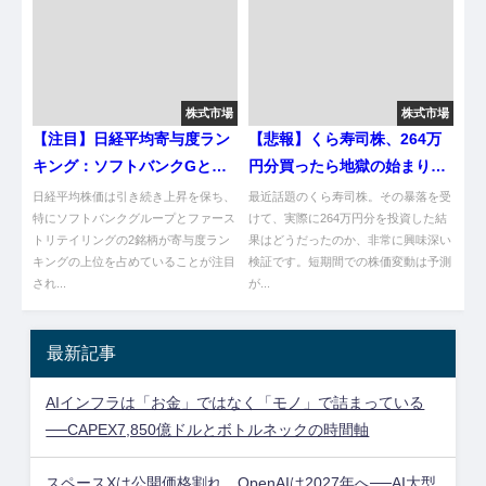
株式市場
株式市場
【注目】日経平均寄与度ラン
【悲報】くら寿司株、264万
キング：ソフトバンクGとフ
円分買ったら地獄の始まり
ァーストリテの影響を探る
や！
日経平均株価は引き続き上昇を保ち、
最近話題のくら寿司株。その暴落を受
特にソフトバンクグループとファース
けて、実際に264万円分を投資した結
トリテイリングの2銘柄が寄与度ラン
果はどうだったのか、非常に興味深い
キングの上位を占めていることが注目
検証です。短期間での株価変動は予測
され...
が...
最新記事
AIインフラは「お金」ではなく「モノ」で詰まっている
──CAPEX7,850億ドルとボトルネックの時間軸
スペースXは公開価格割れ、OpenAIは2027年へ──AI大型