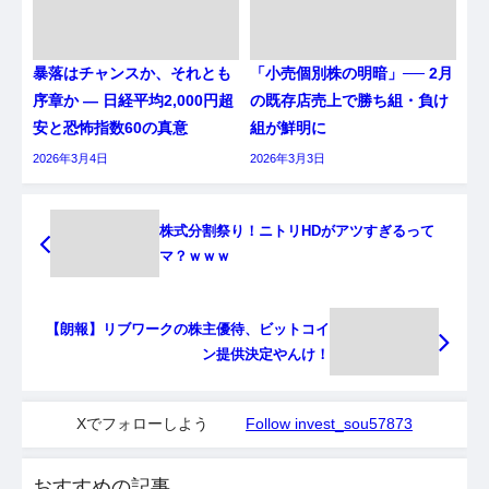
暴落はチャンスか、それとも
「小売個別株の明暗」── 2月
序章か ― 日経平均2,000円超
の既存店売上で勝ち組・負け
安と恐怖指数60の真意
組が鮮明に
2026年3月4日
2026年3月3日
株式分割祭り！ニトリHDがアツすぎるって
マ？ｗｗｗ
【朗報】リブワークの株主優待、ビットコイ
ン提供決定やんけ！
Xでフォローしよう
Follow invest_sou57873
おすすめの記事