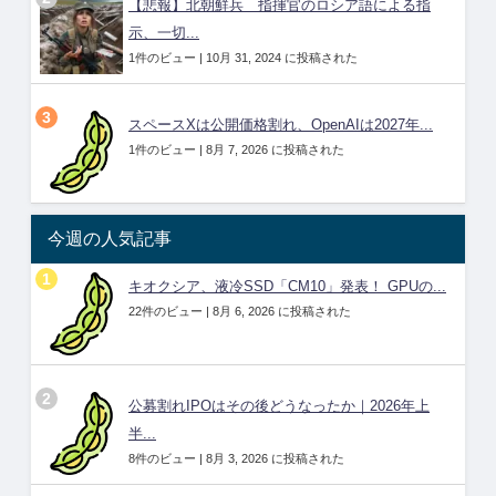
【悲報】北朝鮮兵 指揮官のロシア語による指
示、一切...
1件のビュー
|
10月 31, 2024 に投稿された
スペースXは公開価格割れ、OpenAIは2027年...
1件のビュー
|
8月 7, 2026 に投稿された
今週の人気記事
キオクシア、液冷SSD「CM10」発表！ GPUの...
22件のビュー
|
8月 6, 2026 に投稿された
公募割れIPOはその後どうなったか｜2026年上
半...
8件のビュー
|
8月 3, 2026 に投稿された