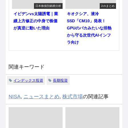
日本株個別銘柄分析
2chまとめ
イビデンvs太陽誘電｜業
キオクシア、液冷
績上方修正の中身で株価
SSD「CM10」発表！
が真逆に動いた理由
GPUのバカみたいな排熱
から守る次世代AIインフ
ラ向け
関連キーワード
インデックス投資
長期投資
NISA
,
ニュースまとめ
,
株式市場
の関連記事