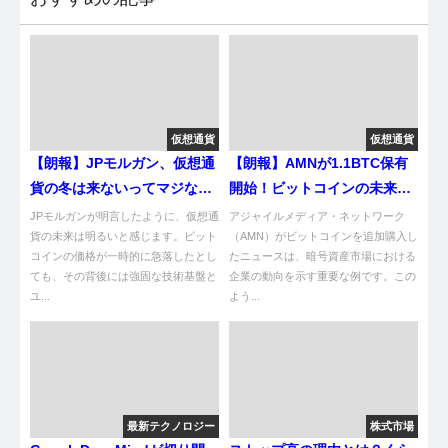
仮想通貨
仮想通貨
【朗報】JPモルガン、仮想通
【朗報】AMNが1.1BTC保有
貨の冬は来ないってマジな
開始！ビットコインの未来に
ん？
ついて考えよう！
JPモルガンが明言したように、仮想通
アジャイルメディア・ネットワーク
貨の未来は明るいと感じます。ビット
（AMN）がビットコインを追加購入し
コインの価格が一時的に急落したとし
たニュースは、暗号資産市場における
ても、その背後には強固な技術基盤と
企業の動向を示す重要な例です。この
ユ...
よう...
最新テクノロジー
株式市場