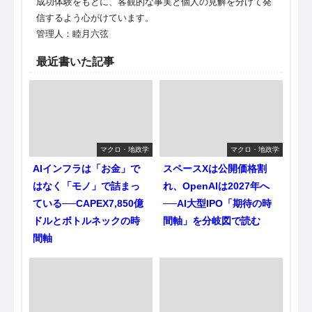
成功体験をもとに、客観的な事実と個人の見解を分けて発
信するよう心がけています。
管理人：睦月六弦
最近書いた記事
マクロ・地政学
マクロ・地政学
AIインフラは「お金」で
スペースXは公開価格割
はなく「モノ」で詰まっ
れ、OpenAIは2027年へ
ている──CAPEX7,850億
──AI大型IPO「期待の時
ドルとボトルネックの時
間軸」を分岐図で読む
間軸