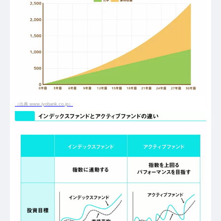
（出典 www.iyobank.co.jp）