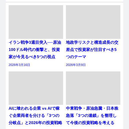
イラン戦争3週目突入──原油
地政学リスクと構造成長の交
100ドル時代の衝撃と、投資
差点で投資家が注目すべき5
家が今見るべき5つの視点
つのテーマ
2026年3月16日
2026年3月9日
AIに喰われる企業 vs AIで稼
中東戦争・原油急騰・日本株
ぐ企業両者を分ける「3つの
急落「3つの連鎖」を整理し
分岐点」と2026年の投資戦略
て今後の投資戦略を考える