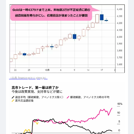
（出典 finance-pctr.c.yimg.jp）