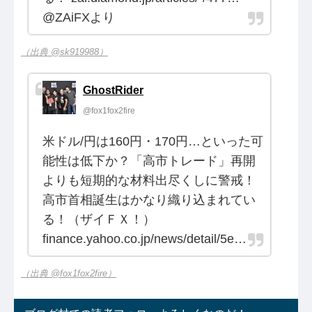
@ZAiFXより
（出典 @sk919988）
GhostRider
@fox1fox2fire
米ドル/円は160円・170円…といった可
能性は低下か？「高市トレード」再開
よりも短期的な材料出尽くしに警戒！
高市首相誕生はかなり織り込まれてい
る！（ザイＦＸ！）
finance.yahoo.co.jp/news/detail/5e…
（出典 @fox1fox2fire）