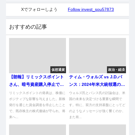
Xでフォローしよう
Follow invest_sou57873
おすすめの記事
仮想通貨
政治・経済
【朗報】リミックスポイント
ティム・ウォルズ vs J.D.バ
さん、暗号資産購入停止で株
ンス：2024年米大統領選の注
価は反発！ま？
目討論会
リミックスポイントの発表は、株価に
ウォルズ氏とバンス氏の討論会は、米
ポジティブな影響を与えました。新株
国の未来を決定づける重要な瞬間で
発行を通じた資金調達を停止したこと
す。特に、双方の支持基盤にとってど
で、既存株主の株式価値が守られ、将
のようなメッセージが強く響くのか、
来へ...
また有...