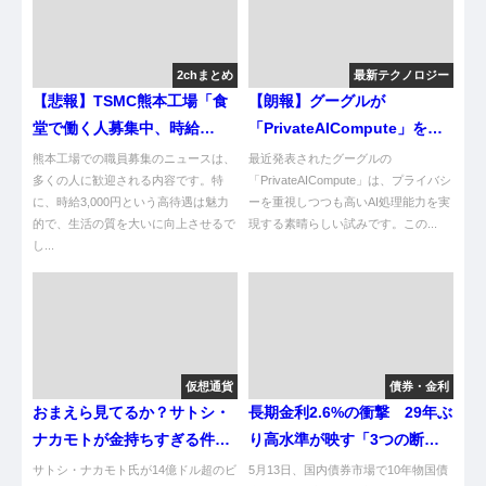
2chまとめ
最新テクノロジー
【悲報】TSMC熊本工場「食
【朗報】グーグルが
堂で働く人募集中、時給
「PrivateAICompute」を発
3,000円、月給60万円、寮あ
表したで！
熊本工場での職員募集のニュースは、
最近発表されたグーグルの
り」
多くの人に歓迎される内容です。特
「PrivateAICompute」は、プライバシ
に、時給3,000円という高待遇は魅力
ーを重視しつつも高いAI処理能力を実
的で、生活の質を大いに向上させるで
現する素晴らしい試みです。この...
し...
仮想通貨
債券・金利
おまえら見てるか？サトシ・
長期金利2.6%の衝撃 29年ぶ
ナカモトが金持ちすぎる件ｗ
り高水準が映す「3つの断
ｗ
層」
サトシ・ナカモト氏が14億ドル超のビ
5月13日、国内債券市場で10年物国債