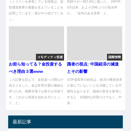
ットコインを保有している現状は、仮
利回りが一時2.6%に達した。 1997年
想通貨業界の基盤を支えていることを
6月以来、およそ29年ぶりの高水準
証明しています。彼がやり続けている
だ。 「金利のある世界」と...
こ...
コモディティ投資
国際情勢
お前ら知ってる？金投資する
識者の視点: 中国経済の減速
べき理由３選www
とその影響
この記事を読んで、金投資への関心が
GDP成長率の鈍化は、経済の構造改革
高まりました。金は世界共通の価値を
が進んでいないことを示唆している可
持つため、国際市場でも取引が活発で
能性もあります。識者の意見を参考に
す。これから投資を始める方にとっ
すると、短期的な対策だけでなく、中
て、と...
長...
最新記事