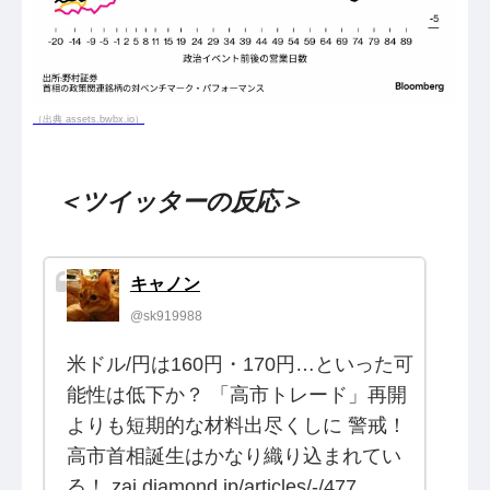
（出典 assets.bwbx.io）
＜ツイッターの反応＞
キャノン
@sk919988
米ドル/円は160円・170円…といった可
能性は低下か？ 「高市トレード」再開
よりも短期的な材料出尽くしに 警戒！
高市首相誕生はかなり織り込まれてい
る！ zai.diamond.jp/articles/-/477…