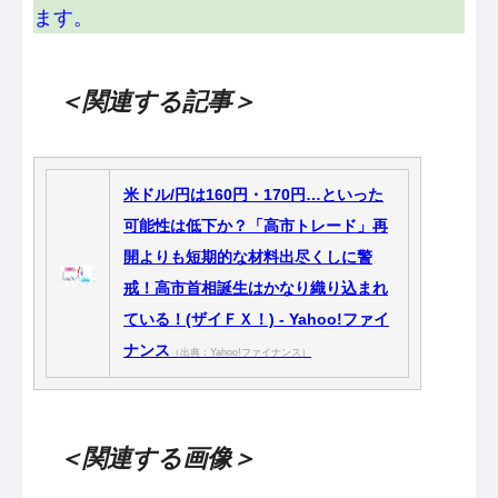
ます。
＜関連する記事＞
米ドル/円は160円・170円…といった
可能性は低下か？「高市トレード」再
開よりも短期的な材料出尽くしに警
戒！高市首相誕生はかなり織り込まれ
ている！(ザイＦＸ！) - Yahoo!ファイ
ナンス
（出典：Yahoo!ファイナンス）
＜関連する画像＞