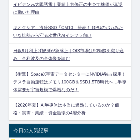
イビデンvs太陽誘電｜業績上方修正の中身で株価が真逆
に動いた理由
キオクシア、液冷SSD「CM10」発表！ GPUのバカみた
いな排熱から守る次世代AIインフラ向け
日銀9月利上げ観測が急浮上｜OIS市場は90%超を織り込
み、金利波及の全体像を読む
【衝撃】SpaceX宇宙データセンターにNVIDIA独占採用！
テスラ自動運転はメモリ100GB＆SSD1.5TB時代へ…半導
体需要が宇宙規模で爆増なのだ！
【2026年夏】AI半導体は本当に過熱しているのか？価
格・実需・業績・資金循環の4層分析
今日の人気記事