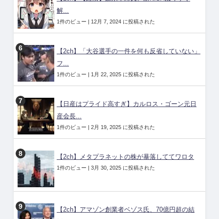
解...
1件のビュー
|
12月 7, 2024 に投稿された
【2ch】「大谷選手の一件を何も反省していない」
フ...
1件のビュー
|
1月 22, 2025 に投稿された
【日産はプライド高すぎ】カルロス・ゴーン元日
産会長...
1件のビュー
|
2月 19, 2025 に投稿された
【2ch】メタプラネットの株が暴落しててワロタ
1件のビュー
|
3月 30, 2025 に投稿された
【2ch】アマゾン創業者ベゾス氏、70億円超の結