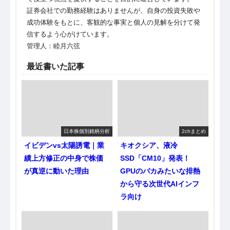
証券会社での勤務経験はありませんが、自身の投資失敗や
成功体験をもとに、客観的な事実と個人の見解を分けて発
信するよう心がけています。
管理人：睦月六弦
最近書いた記事
日本株個別銘柄分析
2chまとめ
イビデンvs太陽誘電｜業
キオクシア、液冷
績上方修正の中身で株価
SSD「CM10」発表！
が真逆に動いた理由
GPUのバカみたいな排熱
から守る次世代AIインフ
ラ向け