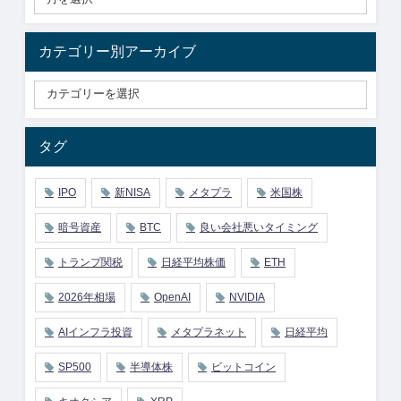
カテゴリー別アーカイブ
タグ
IPO
新NISA
メタプラ
米国株
暗号資産
BTC
良い会社悪いタイミング
トランプ関税
日経平均株価
ETH
2026年相場
OpenAI
NVIDIA
AIインフラ投資
メタプラネット
日経平均
SP500
半導体株
ビットコイン