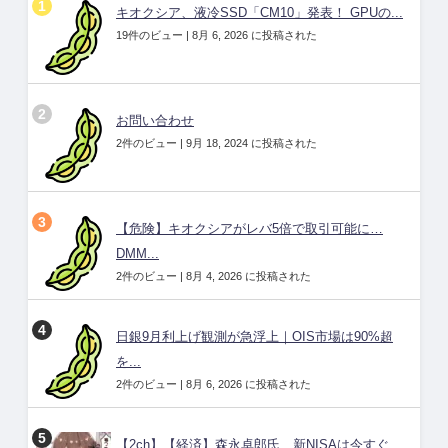
キオクシア、液冷SSD「CM10」発表！ GPUの...
19件のビュー
|
8月 6, 2026 に投稿された
お問い合わせ
2件のビュー
|
9月 18, 2024 に投稿された
【危険】キオクシアがレバ5倍で取引可能に…
DMM...
2件のビュー
|
8月 4, 2026 に投稿された
日銀9月利上げ観測が急浮上｜OIS市場は90%超
を...
2件のビュー
|
8月 6, 2026 に投稿された
【2ch】【経済】森永卓郎氏、新NISAは今すぐ