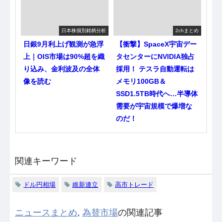
日本株個別銘柄分析
2chまとめ
日銀9月利上げ観測が急浮
【衝撃】SpaceX宇宙デー
上｜OIS市場は90%超を織
タセンターにNVIDIA独占
り込み、金利波及の全体
採用！ テスラ自動運転は
像を読む
メモリ100GB＆
SSD1.5TB時代へ…半導体
需要が宇宙規模で爆増な
のだ！
関連キーワード
ドル円相場
維新連立
高市トレード
ニュースまとめ
,
為替市場
の関連記事