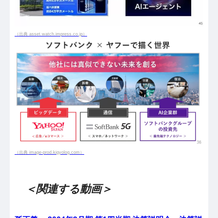
（出典 asset.watch.impress.co.jp）
（出典 image-prod.kigyolog.com）
＜関連する動画＞