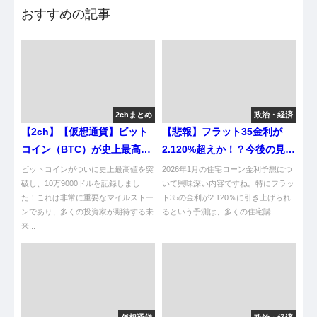
おすすめの記事
2chまとめ
政治・経済
【2ch】【仮想通貨】ビット
【悲報】フラット35金利が
コイン（BTC）が史上最高値
2.120%超えか！？今後の見通
10万9000ドル突破、対円では
しはどうなるんや！
ビットコインがついに史上最高値を突
2026年1月の住宅ローン金利予想につ
1700万円超 [シャチ★]
破し、10万9000ドルを記録しまし
いて興味深い内容ですね。特にフラッ
た！これは非常に重要なマイルストー
ト35の金利が2.120％に引き上げられ
ンであり、多くの投資家が期待する未
るという予測は、多くの住宅購...
来...