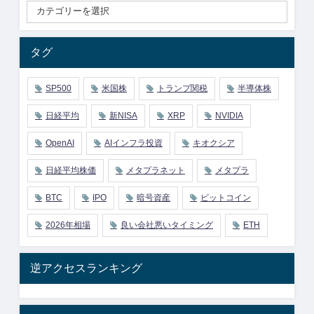
タグ
SP500
米国株
トランプ関税
半導体株
日経平均
新NISA
XRP
NVIDIA
OpenAI
AIインフラ投資
キオクシア
日経平均株価
メタプラネット
メタプラ
BTC
IPO
暗号資産
ビットコイン
2026年相場
良い会社悪いタイミング
ETH
逆アクセスランキング