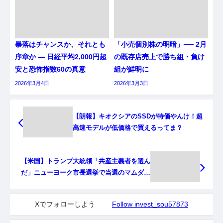
暴落はチャンスか、それとも
「小売個別株の明暗」── 2月
序章か ― 日経平均2,000円超
の既存店売上で勝ち組・負け
安と恐怖指数60の真意
組が鮮明に
2026年3月4日
2026年3月3日
【朗報】キオクシアのSSDが特価やんけ！超
高速モデルが低価格で買えるってま？
【米国】トランプ大統領「共産主義者を選ん
だ」ニューヨーク市長選挙で当選のマムダニ
新市長を批判 ★2 [ぐれ★]
Xでフォローしよう
Follow invest_sou57873