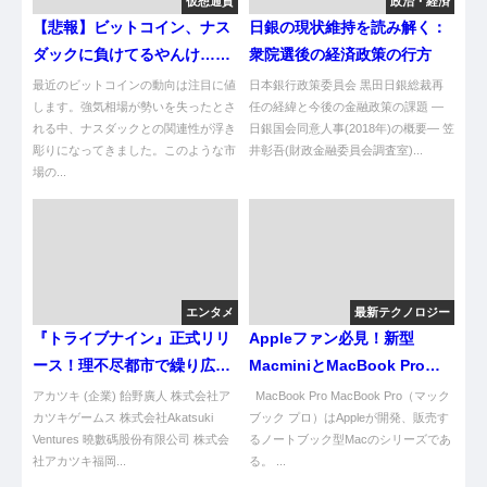
仮想通貨
政治・経済
【悲報】ビットコイン、ナス
日銀の現状維持を読み解く：
ダックに負けてるやんけ…急
衆院選後の経済政策の行方
落してるで！
最近のビットコインの動向は注目に値
日本銀行政策委員会 黒田日銀総裁再
します。強気相場が勢いを失ったとさ
任の経緯と今後の金融政策の課題 ―
れる中、ナスダックとの関連性が浮き
日銀国会同意人事(2018年)の概要― 笠
彫りになってきました。このような市
井彰吾(財政金融委員会調査室)...
場の...
エンタメ
最新テクノロジー
『トライブナイン』正式リリ
Appleファン必見！新型
ース！理不尽都市で繰り広げ
MacminiとMacBook Proの
る新たな冒険
全貌をチェック
アカツキ (企業) 飴野廣人 株式会社ア
MacBook Pro MacBook Pro（マック
カツキゲームス 株式会社Akatsuki
ブック プロ）はAppleが開発、販売す
Ventures 曉數碼股份有限公司 株式会
るノートブック型Macのシリーズであ
社アカツキ福岡...
る。 ...