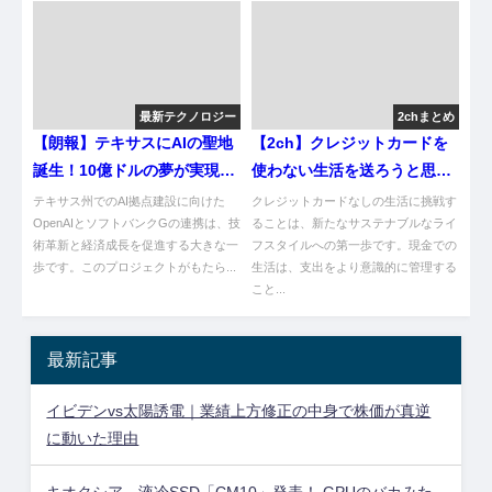
最新テクノロジー
2chまとめ
【朗報】テキサスにAIの聖地
【2ch】クレジットカードを
誕生！10億ドルの夢が実現や
使わない生活を送ろうと思い
ろがい！
ます。
テキサス州でのAI拠点建設に向けた
クレジットカードなしの生活に挑戦す
OpenAIとソフトバンクGの連携は、技
ることは、新たなサステナブルなライ
術革新と経済成長を促進する大きな一
フスタイルへの第一歩です。現金での
歩です。このプロジェクトがもたら...
生活は、支出をより意識的に管理する
こと...
最新記事
イビデンvs太陽誘電｜業績上方修正の中身で株価が真逆
に動いた理由
キオクシア、液冷SSD「CM10」発表！ GPUのバカみた