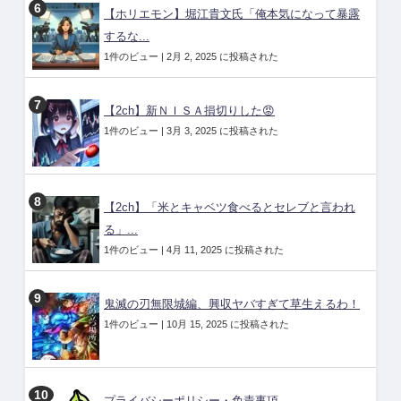
【ホリエモン】堀江貴文氏「俺本気になって暴露
するな...
1件のビュー
|
2月 2, 2025 に投稿された
【2ch】新ＮＩＳＡ損切りした😡
1件のビュー
|
3月 3, 2025 に投稿された
【2ch】「米とキャベツ食べるとセレブと言われ
る」...
1件のビュー
|
4月 11, 2025 に投稿された
鬼滅の刃無限城編、興収ヤバすぎて草生えるわ！
1件のビュー
|
10月 15, 2025 に投稿された