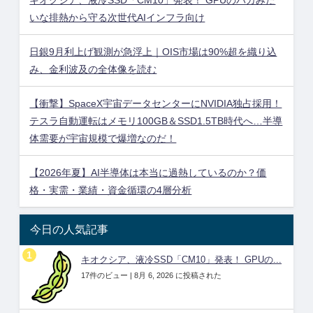
いな排熱から守る次世代AIインフラ向け
日銀9月利上げ観測が急浮上｜OIS市場は90%超を織り込
み、金利波及の全体像を読む
【衝撃】SpaceX宇宙データセンターにNVIDIA独占採用！
テスラ自動運転はメモリ100GB＆SSD1.5TB時代へ…半導
体需要が宇宙規模で爆増なのだ！
【2026年夏】AI半導体は本当に過熱しているのか？価
格・実需・業績・資金循環の4層分析
今日の人気記事
キオクシア、液冷SSD「CM10」発表！ GPUの...
17件のビュー
|
8月 6, 2026 に投稿された