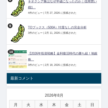
キオクシア株はなぜ半値になったのか｜信用買い
残1...
4件のビュー
|
7月 27, 2026 に投稿された
TOブックス（500A）忖度なしの完全分析
3件のビュー
|
2月 11, 2026 に投稿された
【2026年投資戦略】金利復活時代の勝ち組！地銀
株...
3件のビュー
|
2月 18, 2026 に投稿された
最新コメント
2026年8月
月
火
水
木
金
土
日