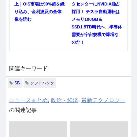
上｜OIS市場は90%超を織
タセンターにNVIDIA独占
り込み、金利波及の全体
採用！ テスラ自動運転は
像を読む
メモリ100GB＆
SSD1.5TB時代へ…半導体
需要が宇宙規模で爆増な
のだ！
関連キーワード
SB
ソフトバンク
ニュースまとめ
,
政治・経済
,
最新テクノロジー
の関連記事