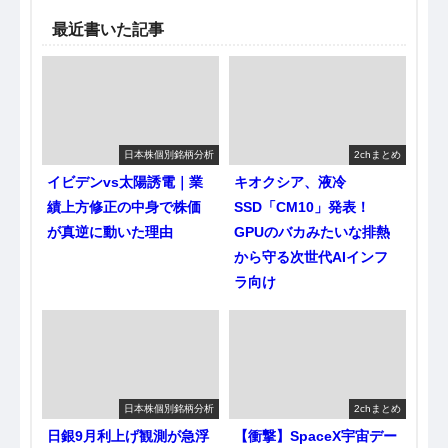
最近書いた記事
日本株個別銘柄分析
2chまとめ
イビデンvs太陽誘電｜業
キオクシア、液冷
績上方修正の中身で株価
SSD「CM10」発表！
が真逆に動いた理由
GPUのバカみたいな排熱
から守る次世代AIインフ
ラ向け
日本株個別銘柄分析
2chまとめ
日銀9月利上げ観測が急浮
【衝撃】SpaceX宇宙デー