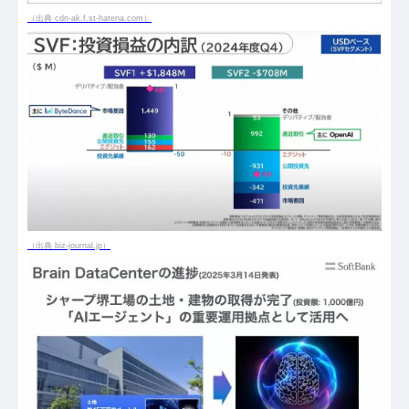
（出典 cdn-ak.f.st-hatena.com）
（出典 biz-journal.jp）