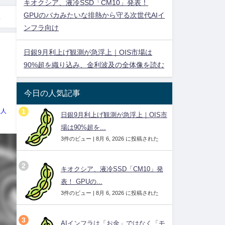
キオクシア、液冷SSD「CM10」発表！
GPUのバカみたいな排熱から守る次世代AIイ
ンフラ向け
日銀9月利上げ観測が急浮上｜OIS市場は
90%超を織り込み、金利波及の全体像を読む
今日の人気記事
理人
日銀9月利上げ観測が急浮上｜OIS市
場は90%超を...
3件のビュー
|
8月 6, 2026 に投稿された
キオクシア、液冷SSD「CM10」発
表！ GPUの...
3件のビュー
|
8月 6, 2026 に投稿された
AIインフラは「お金」ではなく「モ