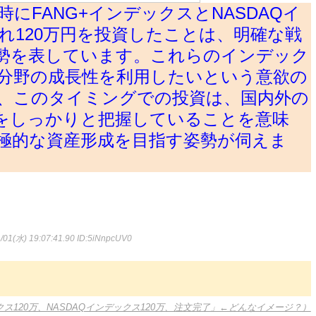
時にFANG+インデックスとNASDAQイ
れ120万円を投資したことは、明確な戦
勢を表しています。これらのインデック
分野の成長性を利用したいという意欲の
、このタイミングでの投資は、国内外の
をしっかりと把握していることを意味
極的な資産形成を目指す姿勢が伺えま
/01(水) 19:07:41.90
ID:5iNnpcUV0
クス120万、NASDAQインデックス120万、注文完了」←どんなイメージ？）