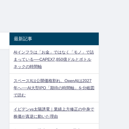
最新記事
AIインフラは「お金」ではなく「モノ」で詰
まっている──CAPEX7,850億ドルとボトル
ネックの時間軸
スペースXは公開価格割れ、OpenAIは2027
年へ──AI大型IPO「期待の時間軸」を分岐図
で読む
イビデンvs太陽誘電｜業績上方修正の中身で
株価が真逆に動いた理由