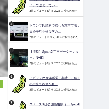
ノ」で詰まってい...
2件のビュー
|
8月 8, 2026 に投稿された
トランプ氏勝利で揺れる東京市場：
日経平均小幅反落の...
2件のビュー
|
11月 7, 2024 に投稿された
【衝撃】SpaceX宇宙データセンタ
ーにNVIDI...
2件のビュー
|
8月 5, 2026 に投稿された
イビデンvs太陽誘電｜業績上方修正
の中身で株価が真...
2件のビュー
|
8月 6, 2026 に投稿された
スペースXは公開価格割れ、OpenAI