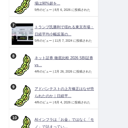
場は90%超を...
5件のビュー
|
8月 6, 2026 に投稿された
トランプ氏勝利で揺れる東京市場：
日経平均小幅反落の...
5件のビュー
|
11月 7, 2024 に投稿された
ネット証券 徹底比較 2026 SBI証券
vs...
4件のビュー
|
2月 26, 2026 に投稿された
アドバンテストの上方修正はなぜ売
られたのか｜日経平...
4件のビュー
|
8月 4, 2026 に投稿された
AIインフラは「お金」ではなく「モ
ノ」で詰まってい...