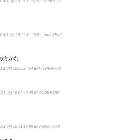
1/01(水) 19:13:12.87
ID:E2PblJDJ0
1/01(水) 19:17:39.46
ID:quuZb1Pe0
の方かな
/01(水) 19:08:24.34
ID:HRYhORxq0
/01(水) 19:09:49.45
ID:OvS5UN4lH
/01(水) 19:11:13.98
ID:7jmWqTNb0