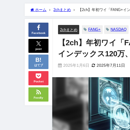
ホーム
2chまとめ
【2ch】年初ワイ「FANG+イ
ジ？
FANG+
NASDAQ
2chまとめ
Facebook
【2ch】年初ワイ「F
post
インデックス120
2025年1月6日
2025年7月11日
はてブ
Pocket
Feedly