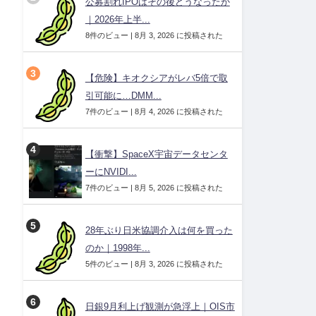
公募割れIPOはその後どうなったか
｜2026年上半...
8件のビュー
|
8月 3, 2026 に投稿された
【危険】キオクシアがレバ5倍で取
引可能に…DMM...
7件のビュー
|
8月 4, 2026 に投稿された
【衝撃】SpaceX宇宙データセンタ
ーにNVIDI...
7件のビュー
|
8月 5, 2026 に投稿された
28年ぶり日米協調介入は何を買った
のか｜1998年...
5件のビュー
|
8月 3, 2026 に投稿された
日銀9月利上げ観測が急浮上｜OIS市