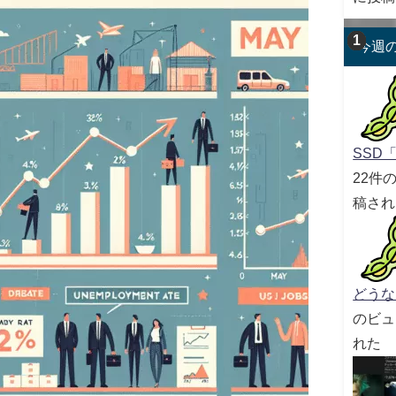
今週
SSD「
22件
稿され
どうな
のビュ
れた