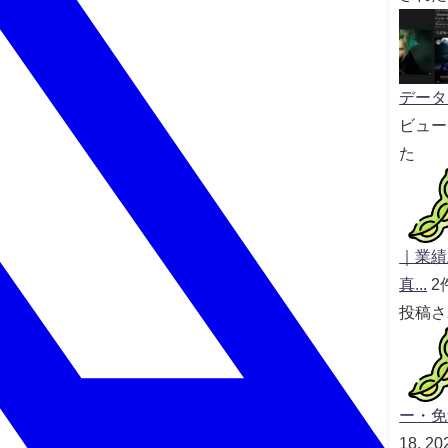
データセ
ビュー
た
｜業績
真...
2
投稿さ
ー・免
18, 