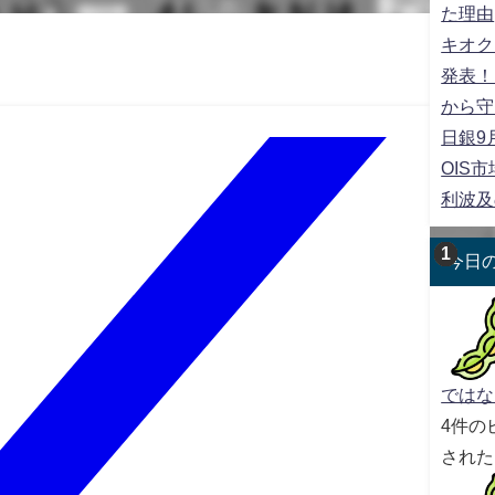
た理由
キオク
発表！
から守
日銀9
OIS
利波及
今日
ではな
4件の
された