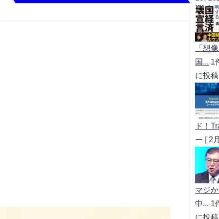
「想像
国...
1
に投稿
ド！Tra
ー
|
2
マジか
中...
1
に投稿