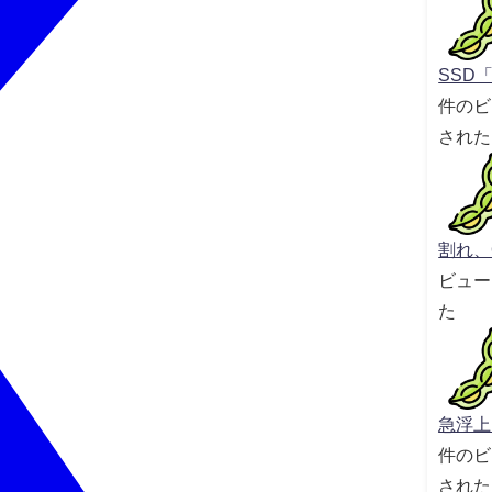
SSD「
件のビ
された
割れ、O
ビュー
た
急浮上｜
件のビ
された