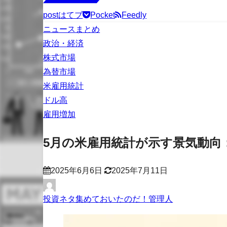
post
はてブ
Pocket
Feedly
ニュースまとめ
政治・経済
株式市場
為替市場
米雇用統計
ドル高
雇用増加
5月の米雇用統計が示す景気動向
2025年6月6日
2025年7月11日
投資ネタ集めておいたのだ！管理人