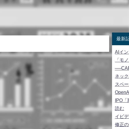
最新
AIイ
「モノ
──CA
ネック
スペー
Open
IPO
読む
イビデ
修正の