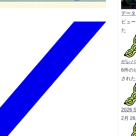
データセ
ビュー
た
がレバ
6件の
された
2026 S
2月 2