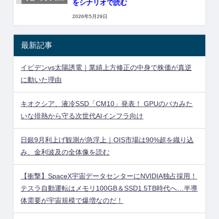
をシナリオで読む
ー
2026年5月29日
最新記事
イビデンvs太陽誘電｜業績上方修正の中身で株価が真逆
に動いた理由
キオクシア、液冷SSD「CM10」発表！ GPUのバカみた
いな排熱から守る次世代AIインフラ向け
日銀9月利上げ観測が急浮上｜OIS市場は90%超を織り込
み、金利波及の全体像を読む
【衝撃】SpaceX宇宙データセンターにNVIDIA独占採用！
テスラ自動運転はメモリ100GB＆SSD1.5TB時代へ…半導
体需要が宇宙規模で爆増なのだ！