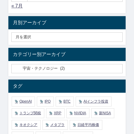
« 7月
月別アーカイブ
カテゴリー別アーカイブ
タグ
OpenAI
IPO
BTC
AIインフラ投資
トランプ関税
XRP
NVIDIA
新NISA
キオクシア
メタプラ
日経平均株価