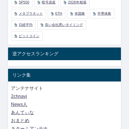
SP500
暗号資産
2026年相場
メタプラネット
ETH
米国株
半導体株
日経平均
良い会社悪いタイミング
ビットコイン
逆アクセスランキング
リンク集
アンテナサイト
2chnavi
News人
あんてぃな
おまとめ
キター！アンテナ