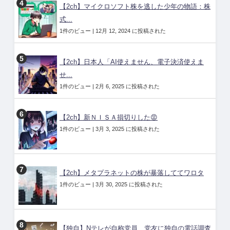
【2ch】マイクロソフト株を逃した少年の物語：株
式...
1件のビュー
|
12月 12, 2024 に投稿された
【2ch】日本人「AI使えません、電子決済使えま
せ...
1件のビュー
|
2月 6, 2025 に投稿された
【2ch】新ＮＩＳＡ損切りした😡
1件のビュー
|
3月 3, 2025 に投稿された
【2ch】メタプラネットの株が暴落しててワロタ
1件のビュー
|
3月 30, 2025 に投稿された
【独自】Nテレが自称党員、党友に独自の電話調査