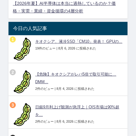
【2026年夏】AI半導体は本当に過熱しているのか？価
格・実需・業績・資金循環の4層分析
今日の人気記事
キオクシア、液冷SSD「CM10」発表！ GPUの...
19件のビュー
|
8月 6, 2026 に投稿された
【危険】キオクシアがレバ5倍で取引可能に…
DMM...
2件のビュー
|
8月 4, 2026 に投稿された
日銀9月利上げ観測が急浮上｜OIS市場は90%超
を...
2件のビュー
|
8月 6, 2026 に投稿された