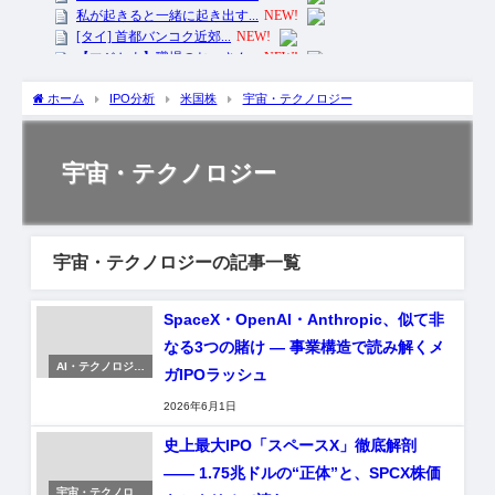
ホーム
IPO分析
米国株
宇宙・テクノロジー
宇宙・テクノロジー
宇宙・テクノロジーの記事一覧
SpaceX・OpenAI・Anthropic、似て非
なる3つの賭け ― 事業構造で読み解くメ
AI・テクノロジー
ガIPOラッシュ
株
2026年6月1日
史上最大IPO「スペースX」徹底解剖
―― 1.75兆ドルの“正体”と、SPCX株価
宇宙・テクノロジ