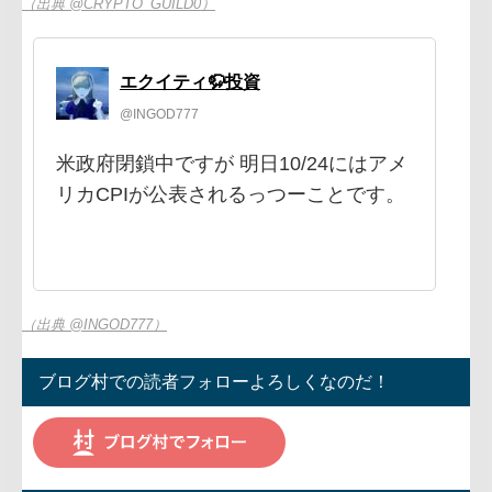
（出典 @CRYPTO_GUILD0）
エクイティ🦬投資
@INGOD777
米政府閉鎖中ですが 明日10/24にはアメ
リカCPIが公表されるっつーことです。
（出典 @INGOD777）
ブログ村での読者フォローよろしくなのだ！