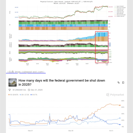
（出典 imgs.coinpost-ext.com）