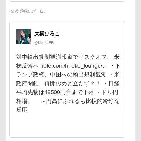
（出典 @0isiuni__fx）
大橋ひろこ
@hirokoFR
対中輸出規制観測報道でリスクオフ、 米
株反落へ note.com/hiroko_lounge/… ・ト
ランプ政権、中国への輸出規制観測 ・米
政府閉鎖、再開のめど立たず？！ ・日経
平均先物は48500円台まで下落 ・ドル円
相場、 ～円高にふれるも比較的冷静な
反応