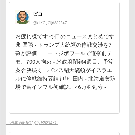
ピコ
@k1KCgGijd882347
お疲れ様です 今日のニュースまとめです
🌍 国際 - トランプ大統領の停戦交渉を7
割が評価 - コートジボワールで選挙前デ
モ、700人拘束 - 米政府閉鎖4週目、予算
案否決続く - バンス副大統領がイスラエ
ルに停戦維持要請 🇯🇵 国内 - 北海道養鶏
場で鳥インフル初確認、46万羽処分 -
（出典 @k1KCgGijd882347）