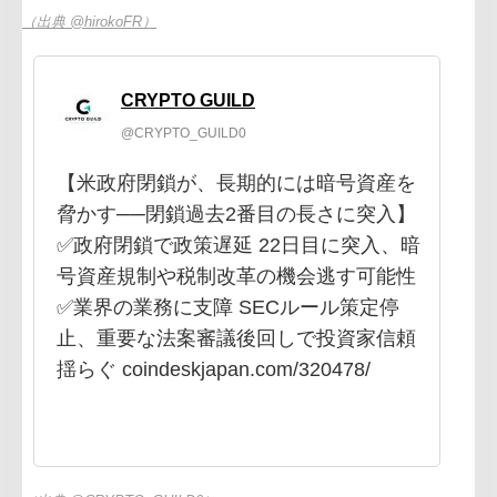
（出典 @hirokoFR）
CRYPTO GUILD
@CRYPTO_GUILD0
【米政府閉鎖が、長期的には暗号資産を
脅かす──閉鎖過去2番目の長さに突入】
✅政府閉鎖で政策遅延 22日目に突入、暗
号資産規制や税制改革の機会逃す可能性
✅業界の業務に支障 SECルール策定停
止、重要な法案審議後回しで投資家信頼
揺らぐ coindeskjapan.com/320478/