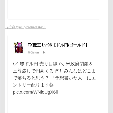
（出典 @NCryptoInvestor）
FX魔王 Lv.96【ドル円/ゴールド】
@0isiuni__fx
/／ 👿ドル円 売り目線 \＼ 米政府閉鎖＆
三尊崩しで円高くるぞ！ みんなはどこま
で落ちると思う？ 「予想書いた人」にエ
ントリー配ります👍️
pic.x.com/WNloUgX6ll