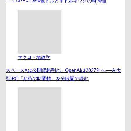
──CAPEX7,850億ドルとボトルネックの時間軸
マクロ・地政学
スペースXは公開価格割れ、OpenAIは2027年へ──AI大
型IPO「期待の時間軸」を分岐図で読む