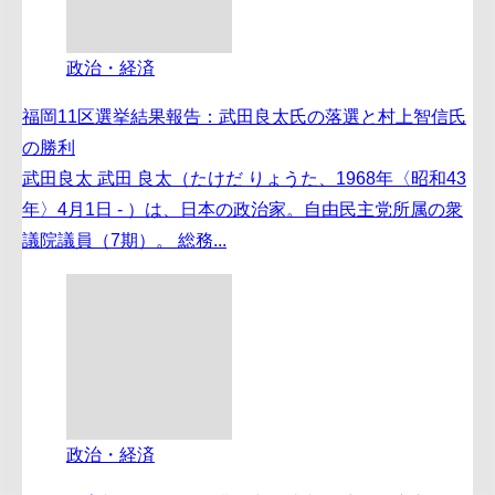
政治・経済
福岡11区選挙結果報告：武田良太氏の落選と村上智信氏
の勝利
武田良太 武田 良太（たけだ りょうた、1968年〈昭和43
年〉4月1日 - ）は、日本の政治家。自由民主党所属の衆
議院議員（7期）。 総務...
政治・経済