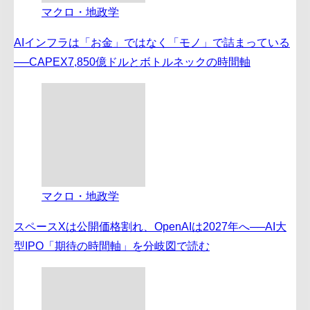
マクロ・地政学
AIインフラは「お金」ではなく「モノ」で詰まっている
──CAPEX7,850億ドルとボトルネックの時間軸
マクロ・地政学
スペースXは公開価格割れ、OpenAIは2027年へ──AI大
型IPO「期待の時間軸」を分岐図で読む