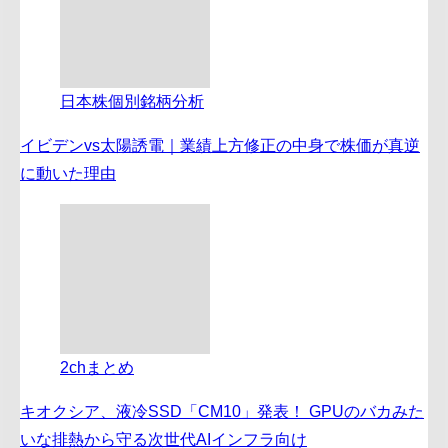
日本株個別銘柄分析
イビデンvs太陽誘電｜業績上方修正の中身で株価が真逆
に動いた理由
2chまとめ
キオクシア、液冷SSD「CM10」発表！ GPUのバカみた
いな排熱から守る次世代AIインフラ向け