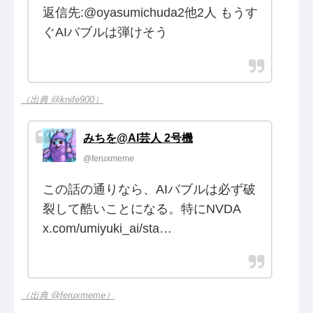
返信先:@oyasumichuda2他2人 もうす
ぐAIバブルは弾けそう
（出典 @knife900）
みちを@AI芸人 2号機
@feruxmeme
この話の通りなら、AIバブルは必ず破
裂して酷いことになる。特にNVDA
x.com/umiyuki_ai/sta…
（出典 @feruxmeme）