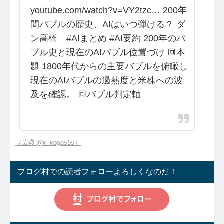
youtube.com/watch?v=VY2tzc… 200年
間バブルの歴史、AIはいつ弾ける？ ダ
ン高橋 #AIまとめ #AI要約 200年のバ
ブル史と現在のAIバブル位置づけ 🔳本
題 1800年代からの主要バブルを俯瞰し
現在のAIバブルの過熱度と米株への波
及を確認。 🔳バブル判定軸
（出典 @k_koga555）
ブログ村での読者フォローよろしくなのだ！