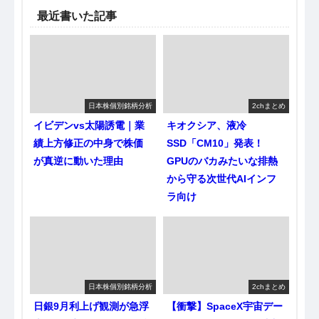
最近書いた記事
日本株個別銘柄分析
2chまとめ
イビデンvs太陽誘電｜業
キオクシア、液冷
績上方修正の中身で株価
SSD「CM10」発表！
が真逆に動いた理由
GPUのバカみたいな排熱
から守る次世代AIインフ
ラ向け
日本株個別銘柄分析
2chまとめ
日銀9月利上げ観測が急浮
【衝撃】SpaceX宇宙デー