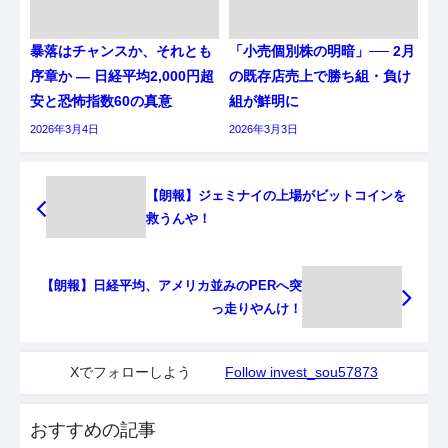
暴落はチャンスか、それとも
「小売個別株の明暗」── 2月
序章か ― 日経平均2,000円超
の既存店売上で勝ち組・負け
安と恐怖指数60の真意
組が鮮明に
2026年3月4日
2026年3月3日
【朗報】ジェミナイの上場がビットコインを
救うんや！
【朗報】日経平均、アメリカ並みのPERへ突
っ走りやんけ！
Xでフォローしよう
Follow invest_sou57873
おすすめの記事