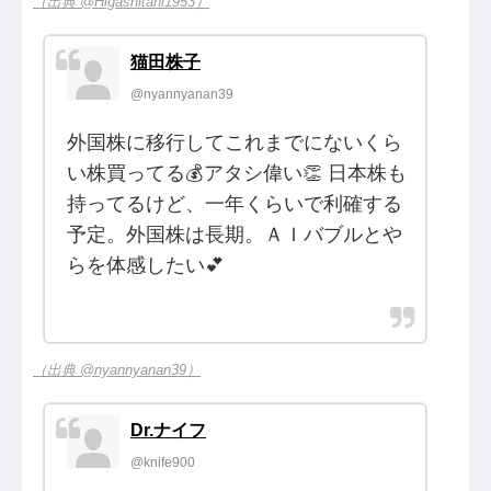
（出典 @Higashitani1953）
猫田株子
@nyannyanan39
外国株に移行してこれまでにないくら
い株買ってる💰アタシ偉い👏 日本株も
持ってるけど、一年くらいで利確する
予定。外国株は長期。ＡＩバブルとや
らを体感したい💕
（出典 @nyannyanan39）
Dr.ナイフ
@knife900