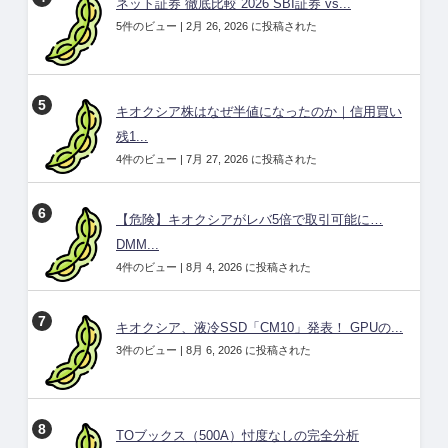
ネット証券 徹底比較 2026 SBI証券 vs...
5件のビュー
|
2月 26, 2026 に投稿された
キオクシア株はなぜ半値になったのか｜信用買い
残1...
4件のビュー
|
7月 27, 2026 に投稿された
【危険】キオクシアがレバ5倍で取引可能に…
DMM...
4件のビュー
|
8月 4, 2026 に投稿された
キオクシア、液冷SSD「CM10」発表！ GPUの...
3件のビュー
|
8月 6, 2026 に投稿された
TOブックス（500A）忖度なしの完全分析