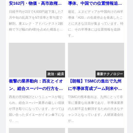
安162円・物価・高市政権の
導体、中国での位置情報追跡
「反応関数」を解く
機能に批判集中！
日経平均が2日で4,600円超下落した7
最近、エヌビディアが中国向けのAI半
月中旬の乱高下をNT倍率と寄与度で
導体「H20」の生産停止を発表したこ
解剖。東エレク・アドバンテスト2銘
とに大きな注目が集まっています。特
柄で下げ幅の約4割を占めた構造と...
に、その半導体には位置情報を追跡
す...
政治・経済
最新テクノロジー
衝撃の業界動向：西友とイオ
【朗報】TSMCの進出で九州
ン、総合スーパーの行方を探
に半導体育成ブーム到来やろ
る
がい！
西友の売却検討というニュースが報じ
TSMCの熊本進出は、九州にとって非
られ、総合スーパー業界の厳しい現状
常に重要な出来事であり、半導体業界
が浮き彫りになっています。かつては
の人材不足を解消するための大きなチ
競い合ったダイエーがイオン傘下にな
ャンスとなっています。人材派遣会社
り、...
が...