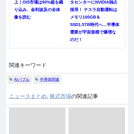
上｜OIS市場は90%超を織
タセンターにNVIDIA独占
り込み、金利波及の全体
採用！ テスラ自動運転は
像を読む
メモリ100GB＆
SSD1.5TB時代へ…半導体
需要が宇宙規模で爆増な
のだ！
関連キーワード
AIバブル
半導体関連
ニュースまとめ
,
株式市場
の関連記事