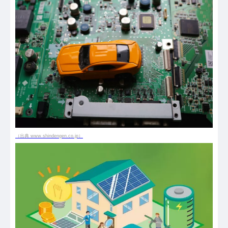
（出典 www.shindengen.co.jp）