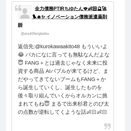
全力債務PTIRちゆたん🪭👶🏻🔮🚀
🐦‍🔥✨ イノベーション債務派遣薬剤
師
@ara40fangkatsu
返信先:@kurokawaakito48 もういいよ
😂 バカになに言っても無駄なんだよな
😇 FANG＋とは過去じゃなく未来に投
資する商品 AIバブルが来てるけど、ま
だやってきてないブームもFANG＋か
ら誕生していくし、誕生したものを
後々取り組んでいくからオルカンに挑
まれてもね😇 まるで出来杉君とのび太
の点数が逆転してくような話👶🏻👶🏻