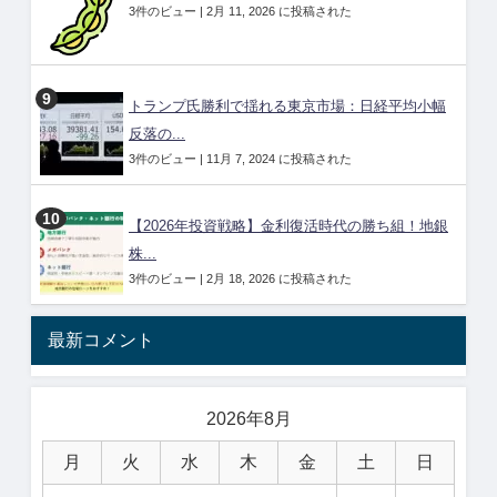
3件のビュー
|
2月 11, 2026 に投稿された
トランプ氏勝利で揺れる東京市場：日経平均小幅
反落の...
3件のビュー
|
11月 7, 2024 に投稿された
【2026年投資戦略】金利復活時代の勝ち組！地銀
株...
3件のビュー
|
2月 18, 2026 に投稿された
最新コメント
2026年8月
月
火
水
木
金
土
日