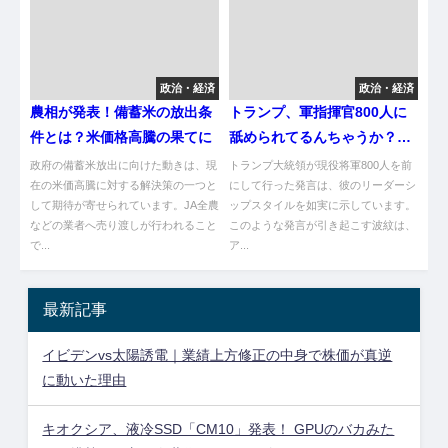
政治・経済
政治・経済
農相が発表！備蓄米の放出条
トランプ、軍指揮官800人に
件とは？米価格高騰の果てに
舐められてるんちゃうか？
ま？
政府の備蓄米放出に向けた動きは、現
トランプ大統領が現役将軍800人を前
在の米価高騰に対する解決策の一つと
にして行った発言は、彼のリーダーシ
して期待が寄せられています。JA全農
ップスタイルを如実に示しています。
などの業者へ売り渡しが行われること
このような発言が引き起こす波紋は、
で...
ア...
最新記事
イビデンvs太陽誘電｜業績上方修正の中身で株価が真逆
に動いた理由
キオクシア、液冷SSD「CM10」発表！ GPUのバカみた