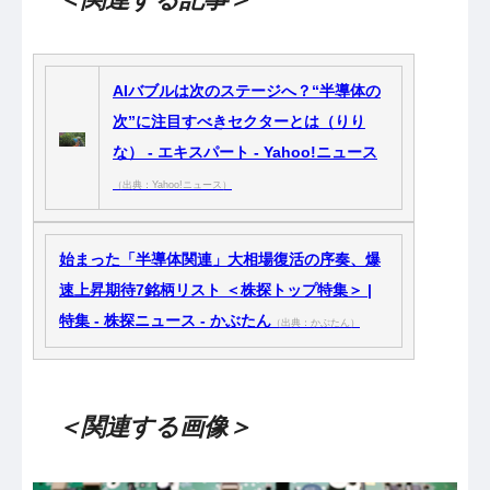
AIバブルは次のステージへ？“半導体の
次”に注目すべきセクターとは（りり
な） - エキスパート - Yahoo!ニュース
（出典：Yahoo!ニュース）
始まった「半導体関連」大相場復活の序奏、爆
速上昇期待7銘柄リスト ＜株探トップ特集＞ |
特集 - 株探ニュース - かぶたん
（出典：かぶたん）
＜関連する画像＞