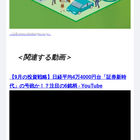
（出典 www.shindengen.co.jp）
＜関連する動画＞
【9月の投資戦略】日経平均4万4000円台「証券新時
代」の号砲か！？注目の6銘柄 - YouTube