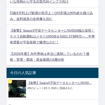
いな排熱から守る次世代AIインフラ向け
日銀9月利上げ観測が急浮上｜OIS市場は90%超を織り込
み、金利波及の全体像を読む
【衝撃】SpaceX宇宙データセンターにNVIDIA独占採用！
テスラ自動運転はメモリ100GB＆SSD1.5TB時代へ…半導
体需要が宇宙規模で爆増なのだ！
【2026年夏】AI半導体は本当に過熱しているのか？価
格・実需・業績・資金循環の4層分析
今日の人気記事
【衝撃】SpaceX宇宙データセンターにNVIDI...
3件のビュー
|
8月 5, 2026 に投稿された