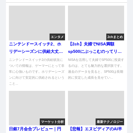
エンタメ
2chまとめ
ニンテンドースイッチ2、ホ
【2ch】夫婦でNISA満額
リデーシーズンに供給大丈夫
sp500にぶっこむのってリス
なんか？ｗｗｗ
ク高すぎ？
ニンテンドースイッチ2の供給状況に
NISAを活用して夫婦でSP500に投資す
ついての情報は、ゲーマーにとって非
るのは、とても魅力的な選択肢です。
常に心強いものです。ホリデーシーズ
過去のデータを見ると、SP500は長期
ンに向けて安定的に供給されるという
的に安定した成長を見せてい...
こと...
マーケット分析
最新テクノロジー
日銀7月会合プレビュー｜円
【悲報】エヌビディアのAI半