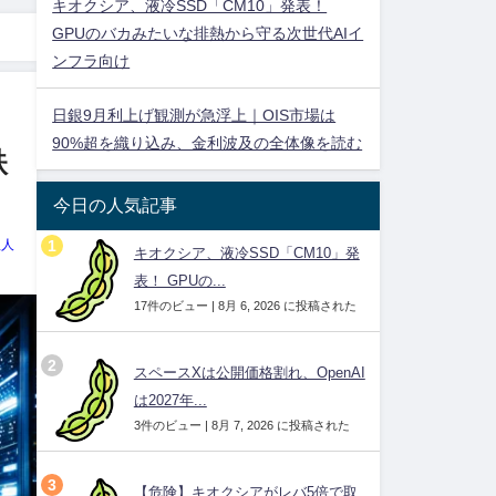
キオクシア、液冷SSD「CM10」発表！
GPUのバカみたいな排熱から守る次世代AIイ
ンフラ向け
日銀9月利上げ観測が急浮上｜OIS市場は
90%超を織り込み、金利波及の全体像を読む
鉄
今日の人気記事
理人
キオクシア、液冷SSD「CM10」発
表！ GPUの...
17件のビュー
|
8月 6, 2026 に投稿された
スペースXは公開価格割れ、OpenAI
は2027年...
3件のビュー
|
8月 7, 2026 に投稿された
【危険】キオクシアがレバ5倍で取