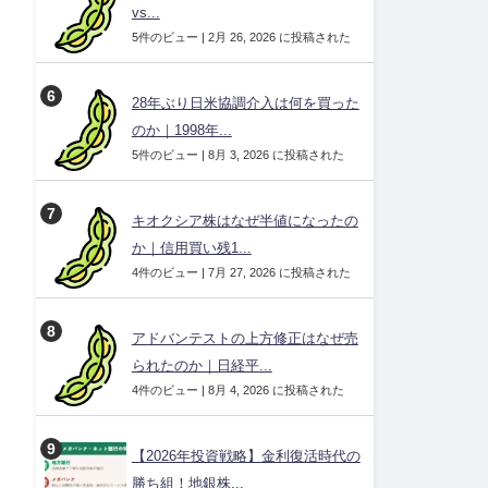
vs...
5件のビュー
|
2月 26, 2026 に投稿された
28年ぶり日米協調介入は何を買った
のか｜1998年...
5件のビュー
|
8月 3, 2026 に投稿された
キオクシア株はなぜ半値になったの
か｜信用買い残1...
4件のビュー
|
7月 27, 2026 に投稿された
アドバンテストの上方修正はなぜ売
られたのか｜日経平...
4件のビュー
|
8月 4, 2026 に投稿された
【2026年投資戦略】金利復活時代の
勝ち組！地銀株...