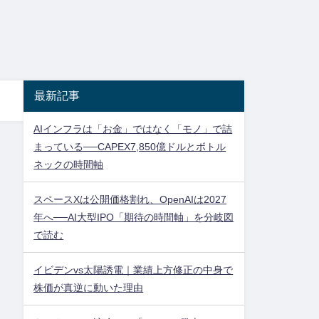
最新記事
AIインフラは「お金」ではなく「モノ」で詰
まっている──CAPEX7,850億ドルとボトル
ネックの時間軸
スペースXは公開価格割れ、OpenAIは2027
年へ──AI大型IPO「期待の時間軸」を分岐図
で読む
イビデンvs太陽誘電｜業績上方修正の中身で
株価が真逆に動いた理由