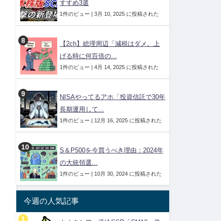
すすめ3選
1件のビュー
|
3月 10, 2025 に投稿された
【2ch】総理周辺「減税はダメ。上
げる時に何百倍の...
1件のビュー
|
4月 14, 2025 に投稿された
NISAやってるアホ「投資信託で30年
長期運用して...
1件のビュー
|
12月 16, 2025 に投稿された
S＆P500を今買うべき理由：2024年
の大統領選...
1件のビュー
|
10月 30, 2024 に投稿された
今週の人気記事