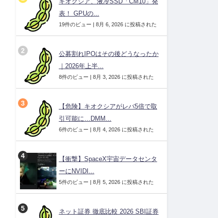
キオクシア、液冷SSD「CM10」発
表！ GPUの...
19件のビュー
|
8月 6, 2026 に投稿された
公募割れIPOはその後どうなったか
｜2026年上半...
8件のビュー
|
8月 3, 2026 に投稿された
【危険】キオクシアがレバ5倍で取
引可能に…DMM...
6件のビュー
|
8月 4, 2026 に投稿された
【衝撃】SpaceX宇宙データセンタ
ーにNVIDI...
5件のビュー
|
8月 5, 2026 に投稿された
ネット証券 徹底比較 2026 SBI証券