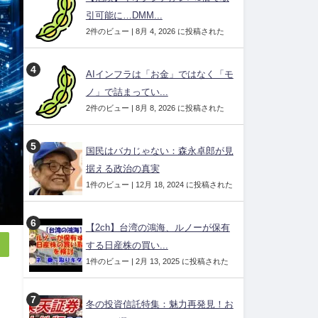
引可能に…DMM...
2件のビュー
|
8月 4, 2026 に投稿された
AIインフラは「お金」ではなく「モ
ノ」で詰まってい...
2件のビュー
|
8月 8, 2026 に投稿された
国民はバカじゃない：森永卓郎が見
据える政治の真実
1件のビュー
|
12月 18, 2024 に投稿された
【2ch】台湾の鴻海、ルノーが保有
する日産株の買い...
1件のビュー
|
2月 13, 2025 に投稿された
冬の投資信託特集：魅力再発見！お