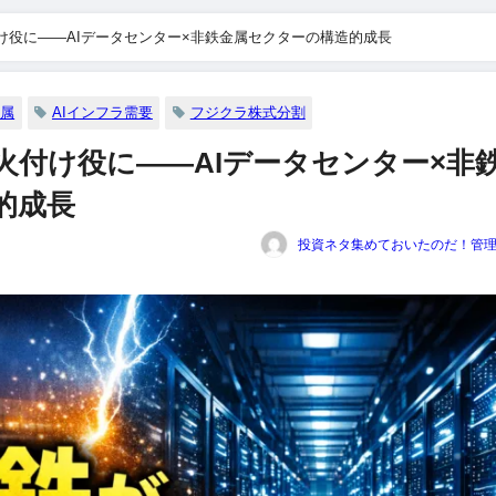
け役に――AIデータセンター×非鉄金属セクターの構造的成長
金属
AIインフラ需要
フジクラ株式分割
火付け役に――AIデータセンター×非
的成長
投資ネタ集めておいたのだ！管