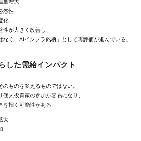
信量増大
必然性
度化
益性が大きく改善し、
はなく「AIインフラ銘柄」として再評価が進んでいる。
たらした需給インパクト
そのものを変えるものではない。
り個人投資家の参加が容易になり、
迫を招く可能性がある。
拡大
加