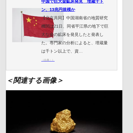
中国で巨大金鉱床発見 埋蔵千ト
ン、13兆円規模か
【北京共同】中国湖南省の地質研究
機関は21日、同省平江県の地下で巨
大な金の鉱床を発見したと発表し
た。専門家の分析によると、埋蔵量
は千トン以上で、資…
（出典：）
＜関連する画像＞