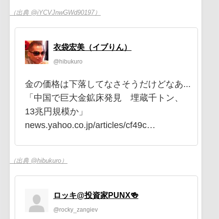
（出典 @iYCVJnwGWd90197）
衣袋宏美（イブりん）
@hibukuro
金の価格は下落してなさそうだけどなあ...
「中国で巨大金鉱床発見 埋蔵千トン、
13兆円規模か」
news.yahoo.co.jp/articles/cf49c…
（出典 @hibukuro）
ロッキ@投資家PUNX🍻
@rocky_zangiev