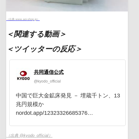
（出典 www.aoi-shop.jp）
＜関連する動画＞
＜ツイッターの反応＞
共同通信公式
@kyodo_official
中国で巨大金鉱床発見 － 埋蔵千トン、13
兆円規模か
nordot.app/12323326685376…
（出典 @kyodo_official）