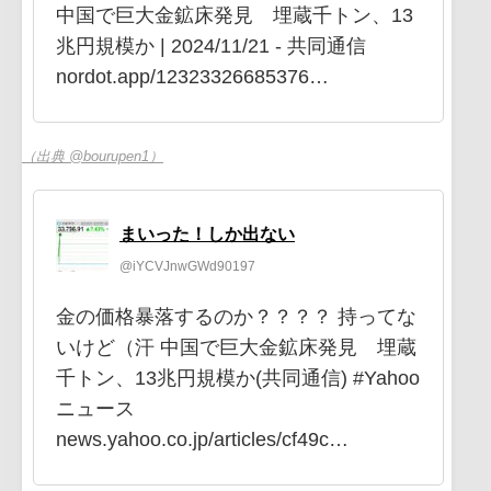
中国で巨大金鉱床発見 埋蔵千トン、13
兆円規模か | 2024/11/21 - 共同通信
nordot.app/12323326685376…
（出典 @bourupen1）
まいった！しか出ない
@iYCVJnwGWd90197
金の価格暴落するのか？？？？ 持ってな
いけど（汗 中国で巨大金鉱床発見 埋蔵
千トン、13兆円規模か(共同通信) #Yahoo
ニュース
news.yahoo.co.jp/articles/cf49c…