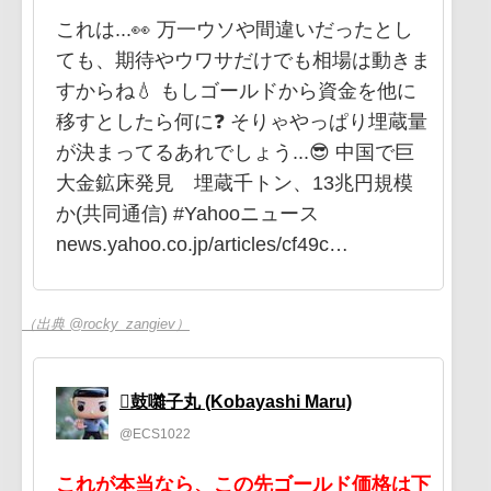
これは...👀 万一ウソや間違いだったとし
ても、期待やウワサだけでも相場は動きま
すからね💧 もしゴールドから資金を他に
移すとしたら何に❓ そりゃやっぱり埋蔵量
が決まってるあれでしょう...😎 中国で巨
大金鉱床発見 埋蔵千トン、13兆円規模
か(共同通信) #Yahooニュース
news.yahoo.co.jp/articles/cf49c…
（出典 @rocky_zangiev）
鼓囃子丸 (Kobayashi Maru)
@ECS1022
これが本当なら、この先ゴールド価格は下