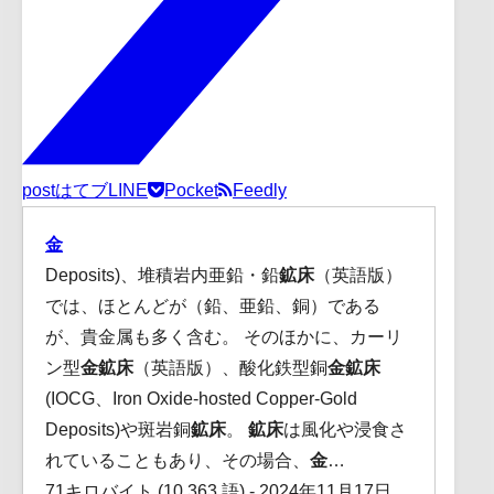
post
はてブ
LINE
Pocket
Feedly
金
Deposits)、堆積岩内亜鉛・鉛
鉱床
（英語版）
では、ほとんどが（鉛、亜鉛、銅）である
が、貴金属も多く含む。 そのほかに、カーリ
ン型
金鉱床
（英語版）、酸化鉄型銅
金鉱床
(IOCG、Iron Oxide-hosted Copper-Gold
Deposits)や斑岩銅
鉱床
。
鉱床
は風化や浸食さ
れていることもあり、その場合、
金
…
71キロバイト (10,363 語) - 2024年11月17日