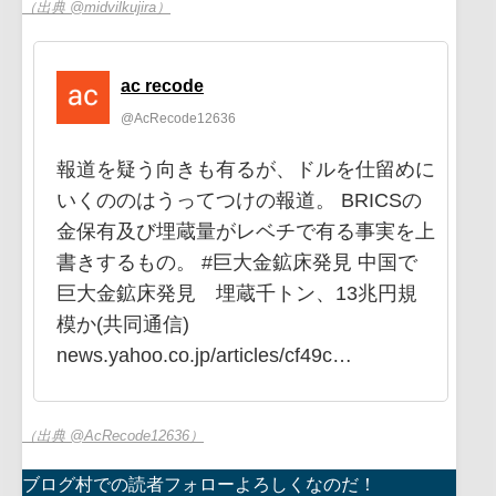
（出典 @midvilkujira）
ac recode
@AcRecode12636
報道を疑う向きも有るが、ドルを仕留めに
いくののはうってつけの報道。 BRICSの
金保有及び埋蔵量がレベチで有る事実を上
書きするもの。 #巨大金鉱床発見 中国で
巨大金鉱床発見 埋蔵千トン、13兆円規
模か(共同通信)
news.yahoo.co.jp/articles/cf49c…
（出典 @AcRecode12636）
ブログ村での読者フォローよろしくなのだ！