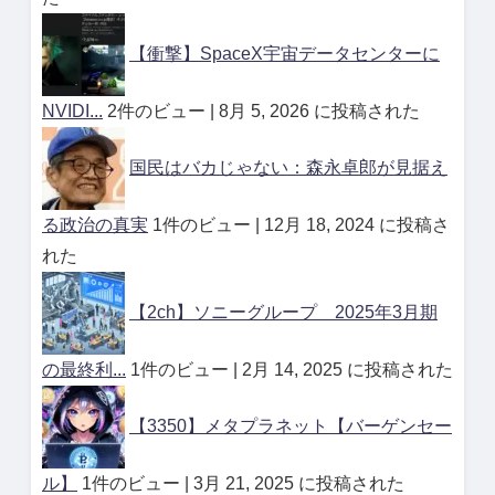
【衝撃】SpaceX宇宙データセンターに
NVIDI...
2件のビュー
|
8月 5, 2026 に投稿された
国民はバカじゃない：森永卓郎が見据え
る政治の真実
1件のビュー
|
12月 18, 2024 に投稿さ
れた
【2ch】ソニーグループ 2025年3月期
の最終利...
1件のビュー
|
2月 14, 2025 に投稿された
【3350】メタプラネット【バーゲンセー
ル】
1件のビュー
|
3月 21, 2025 に投稿された