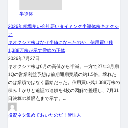
半導体
2026年相場
良い会社悪いタイミング
半導体株
キオクシ
ア
キオクシア株はなぜ半値になったのか｜信用買い残
1,388万株が示す需給の正体
2026年7月27日
キオクシア株は6月の高値から半減。一方で27年3月期
1Qの営業利益予想は前期通期実績の約1.5倍。壊れた
のは業績ではなく需給だった。信用買い残1,388万株の
積み上がりと追証の連鎖を4枚の図解で整理し、7月31
日決算の着眼点まで示す。...
投資ネタ集めておいたのだ！管理人