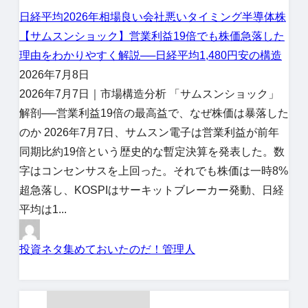
日経平均
2026年相場
良い会社悪いタイミング
半導体株
【サムスンショック】営業利益19倍でも株価急落した
理由をわかりやすく解説──日経平均1,480円安の構造
2026年7月8日
2026年7月7日｜市場構造分析 「サムスンショック」
解剖──営業利益19倍の最高益で、なぜ株価は暴落した
のか 2026年7月7日、サムスン電子は営業利益が前年
同期比約19倍という歴史的な暫定決算を発表した。数
字はコンセンサスを上回った。それでも株価は一時8%
超急落し、KOSPIはサーキットブレーカー発動、日経
平均は1...
投資ネタ集めておいたのだ！管理人