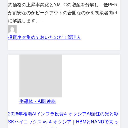
約価格の上昇率鈍化とYMTCの増産を分解し、低PER
が割安なのかピークアウトの合図なのかを初級者向け
に解説します。...
投資ネタ集めておいたのだ！管理人
半導体・AI関連株
2026年相場
AIインフラ投資
キオクシア
AI熱狂の光と影
SKハイニックス vs キオクシア｜HBMとNANDで真っ