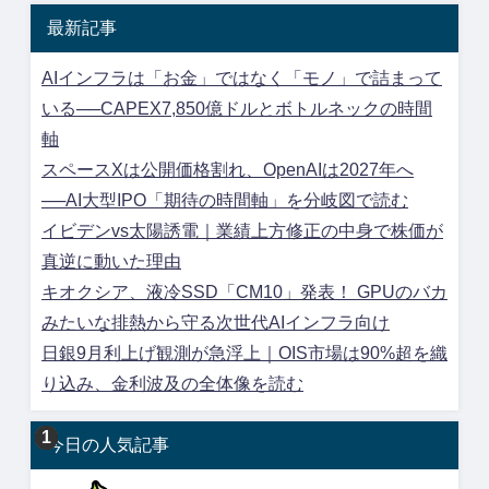
最新記事
AIインフラは「お金」ではなく「モノ」で詰まって
いる──CAPEX7,850億ドルとボトルネックの時間
軸
スペースXは公開価格割れ、OpenAIは2027年へ
──AI大型IPO「期待の時間軸」を分岐図で読む
イビデンvs太陽誘電｜業績上方修正の中身で株価が
真逆に動いた理由
キオクシア、液冷SSD「CM10」発表！ GPUのバカ
みたいな排熱から守る次世代AIインフラ向け
日銀9月利上げ観測が急浮上｜OIS市場は90%超を織
り込み、金利波及の全体像を読む
今日の人気記事