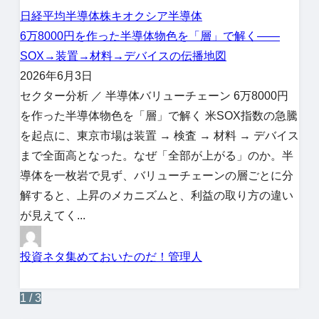
日経平均
半導体株
キオクシア
半導体
6万8000円を作った半導体物色を「層」で解く——
SOX→装置→材料→デバイスの伝播地図
2026年6月3日
セクター分析 ／ 半導体バリューチェーン 6万8000円
を作った半導体物色を「層」で解く 米SOX指数の急騰
を起点に、東京市場は装置 → 検査 → 材料 → デバイス
まで全面高となった。なぜ「全部が上がる」のか。半
導体を一枚岩で見ず、バリューチェーンの層ごとに分
解すると、上昇のメカニズムと、利益の取り方の違い
が見えてく...
投資ネタ集めておいたのだ！管理人
1 / 3