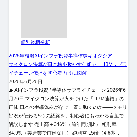
個別銘柄分析
2026年相場
AIインフラ投資
半導体株
キオクシア
マイクロン決算が日本株を動かす仕組み｜HBMサプラ
イチェーン伝播を初心者向けに図解
2026年6月26日
📡 AIインフラ投資 / 半導体サプライチェーン 2026年6
月26日 マイクロン決算が火をつけた「HBM連鎖」の
正体 日本の半導体株がなぜ一斉に動くのか——メモリ
好況が伝わる5つの経路を、初心者にもわかる言葉で
解説します 売上高＋346%（前年同期比） 粗利率
84.9%（製造業で前例なし） 純利益 15倍（4.6兆...