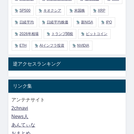
SP500
キオクシア
米国株
XRP
日経平均
日経平均株価
新NISA
IPO
2026年相場
トランプ関税
ビットコイン
ETH
AIインフラ投資
NVIDIA
逆アクセスランキング
リンク集
アンテナサイト
2chnavi
News人
あんてぃな
おまとめ