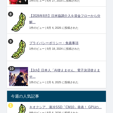
1件のビュー
|
6月 27, 2025 に投稿された
【2026年8月】日米協調介入を資金フローから分
解...
1件のビュー
|
8月 4, 2026 に投稿された
プライバシーポリシー・免責事項
1件のビュー
|
9月 18, 2024 に投稿された
【2ch】日本人「AI使えません、電子決済使えま
せ...
1件のビュー
|
2月 6, 2025 に投稿された
今週の人気記事
キオクシア、液冷SSD「CM10」発表！ GPUの...
8件のビュー
|
8月 6, 2026 に投稿された