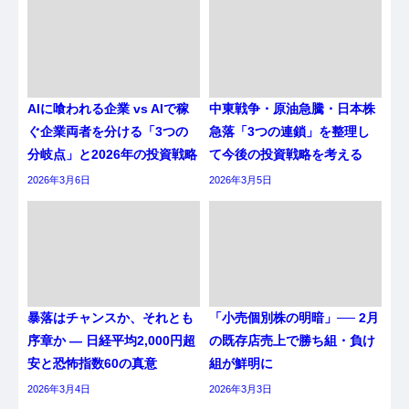
AIに喰われる企業 vs AIで稼
中東戦争・原油急騰・日本株
ぐ企業両者を分ける「3つの
急落「3つの連鎖」を整理し
分岐点」と2026年の投資戦略
て今後の投資戦略を考える
2026年3月6日
2026年3月5日
暴落はチャンスか、それとも
「小売個別株の明暗」── 2月
序章か ― 日経平均2,000円超
の既存店売上で勝ち組・負け
安と恐怖指数60の真意
組が鮮明に
2026年3月4日
2026年3月3日