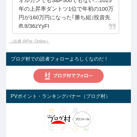
オルカンでもS&P500でもない…2025
年の上昇率ダントツ1位で年初の100万
円が160万円になった｢勝ち組｣投資先
ift.tt/36zYyFI
（出典 @Pre_Online）
ブログ村での読者フォローよろしくなのだ！
PVポイント・ランキングバナー（ブログ村）