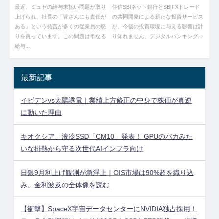
の反発
盛り上がるやんけ！
最近、ミュゼの給与未払い問題が取り
住信SBIネット銀行とSBIFXトレード
上げられ、社長の「皆さんにも責任が
の共同開発による新たな投資サービス
ある」という発言が多くの従業員の怒
が、今後の投資環境に与える影響は計
りを買っています。この問題は単なる
り知れません。デジタルバンキング...
給与...
最新記事
イビデンvs太陽誘電｜業績上方修正の中身で株価が真逆
に動いた理由
キオクシア、液冷SSD「CM10」発表！ GPUのバカみた
いな排熱から守る次世代AIインフラ向け
日銀9月利上げ観測が急浮上｜OIS市場は90%超を織り込
み、金利波及の全体像を読む
【衝撃】SpaceX宇宙データセンターにNVIDIA独占採用！