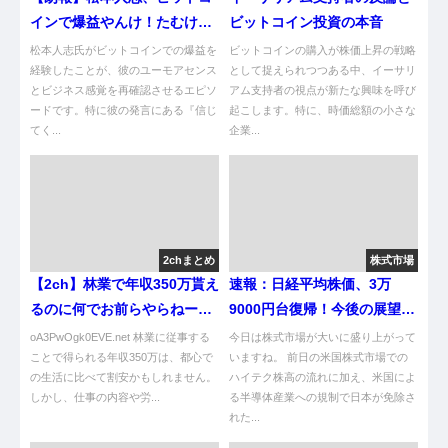
インで爆益やんけ！たむけん
ビットコイン投資の本音
のおかげや！
松本人志氏がビットコインでの爆益を
ビットコインの購入が株価上昇の戦略
経験したことが、彼のユーモアセンス
として捉えられつつある中、イーサリ
とビジネス感覚を再確認させるエピソ
アム支持者の視点が新たな興味を呼び
ードです。特に彼の発言にある『信じ
起こします。特に、時価総額の小さな
てく...
企業...
2chまとめ
株式市場
【2ch】林業で年収350万貰え
速報：日経平均株価、3万
るのに何でお前らやらねーの
9000円台復帰！今後の展望
ｗｗｗｗｗ
は？
oA3PwOgk0EVE.net 林業に従事する
今日は株式市場が大いに盛り上がって
ことで得られる年収350万は、都心で
いますね。 前日の米国株式市場での
の生活に比べて割安かもしれません。
ハイテク株高の流れに加え、米国によ
しかし、仕事の内容や労...
る半導体産業への規制で日本が免除さ
れた...