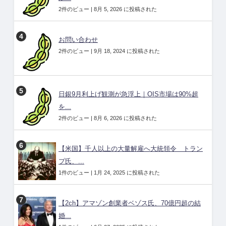
2件のビュー
|
8月 5, 2026 に投稿された
お問い合わせ
2件のビュー
|
9月 18, 2024 に投稿された
日銀9月利上げ観測が急浮上｜OIS市場は90%超
を...
2件のビュー
|
8月 6, 2026 に投稿された
【米国】千人以上の大量解雇へ大統領令 トラン
プ氏、...
1件のビュー
|
1月 24, 2025 に投稿された
【2ch】アマゾン創業者ベゾス氏、70億円超の結
婚...