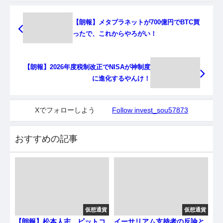
【朗報】メタプラネットが700億円でBTC買
ったで、これからやろがい！
【朗報】2026年度税制改正でNISAが神制度
に進化するやんけ！
Xでフォローしよう
Follow invest_sou57873
おすすめの記事
仮想通貨
仮想通貨
【朗報】松本人志、ビットコ
イーサリアム支持者の反論と