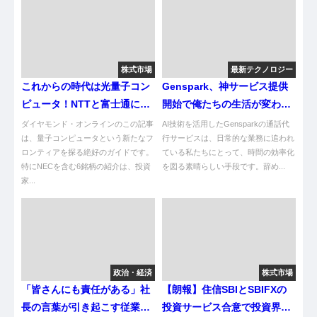
株式市場
最新テクノロジー
これからの時代は光量子コン
Genspark、神サービス提供
ピュータ！NTTと富士通に注
開始で俺たちの生活が変わ
目やろがい！
る！？ｗｗｗ
ダイヤモンド・オンラインのこの記事
AI技術を活用したGensparkの通話代
は、量子コンピュータという新たなフ
行サービスは、日常的な業務に追われ
ロンティアを探る絶好のガイドです。
ている私たちにとって、時間の効率化
特にNECを含む6銘柄の紹介は、投資
を図る素晴らしい手段です。辞め...
家...
政治・経済
株式市場
「皆さんにも責任がある」社
【朗報】住信SBIとSBIFXの
長の言葉が引き起こす従業員
投資サービス合意で投資界が