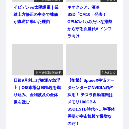
イビデンvs太陽誘電｜業
キオクシア、液冷
績上方修正の中身で株価
SSD「CM10」発表！
が真逆に動いた理由
GPUのバカみたいな排熱
から守る次世代AIインフ
ラ向け
日本株個別銘柄分析
2chまとめ
日銀9月利上げ観測が急浮
【衝撃】SpaceX宇宙デー
上｜OIS市場は90%超を織
タセンターにNVIDIA独占
り込み、金利波及の全体
採用！ テスラ自動運転は
像を読む
メモリ100GB＆
SSD1.5TB時代へ…半導体
需要が宇宙規模で爆増な
のだ！