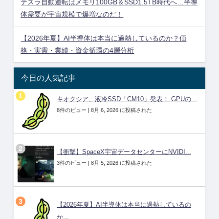
テスラ自動運転はメモリ100GB＆SSD1.5TB時代へ…半導
体需要が宇宙規模で爆増なのだ！
【2026年夏】AI半導体は本当に過熱しているのか？価
格・実需・業績・資金循環の4層分析
今日の人気記事
キオクシア、液冷SSD「CM10」発表！ GPUの...
8件のビュー
|
8月 6, 2026 に投稿された
【衝撃】SpaceX宇宙データセンターにNVIDI...
3件のビュー
|
8月 5, 2026 に投稿された
【2026年夏】AI半導体は本当に過熱しているの
か...