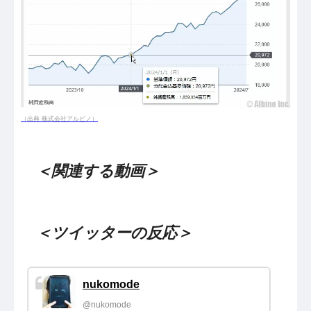
（出典 株式会社アルビノ）
＜関連する動画＞
＜ツイッターの反応＞
nukomode
@nukomode