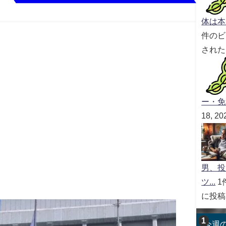
体は本
件のビ
された
ー・免
18, 
男、投
ツ...
1
に投稿
今週