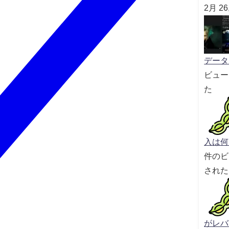
2月 2
データセ
ビュー
た
入は何
件のビ
された
がレバ