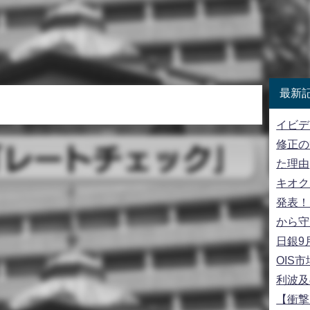
最新
イビデ
修正の
た理由
キオク
発表！
から守
日銀9
OIS
利波及
【衝撃