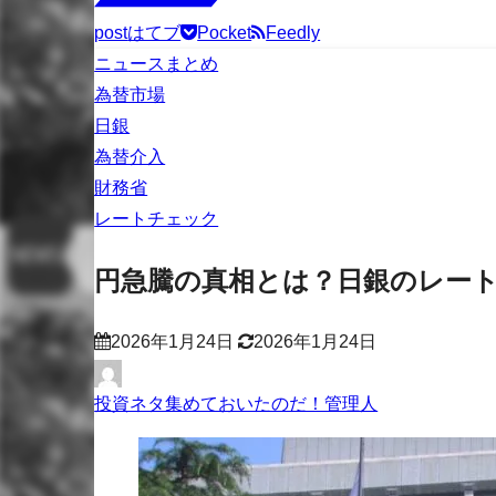
post
はてブ
Pocket
Feedly
ニュースまとめ
為替市場
日銀
為替介入
財務省
レートチェック
円急騰の真相とは？日銀のレー
2026年1月24日
2026年1月24日
投資ネタ集めておいたのだ！管理人