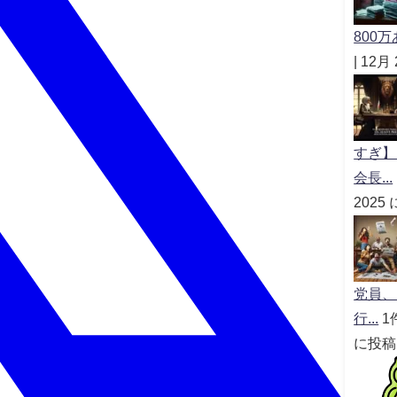
800
|
12月
すぎ】
会長...
202
党員、
行...
1
に投稿