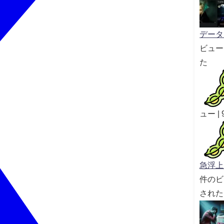
データセ
ビュー
た
ュー
|
急浮上｜
件のビ
された