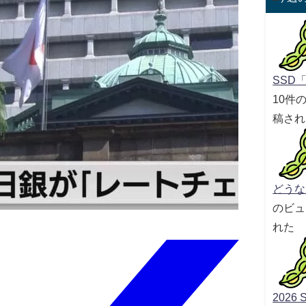
SSD「
10件
稿され
どうな
のビュ
れた
2026 S