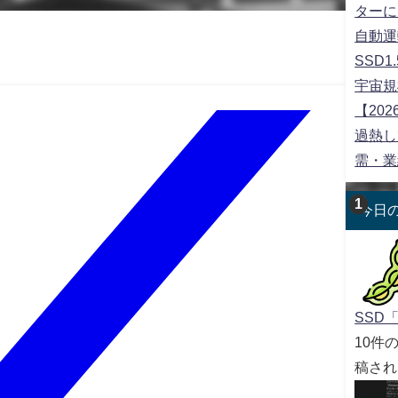
ターに
自動運
SSD
宇宙規
【20
過熱し
需・業
今日
SSD「
10件
稿され