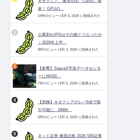
キオクシア、液冷SSD「CM10」発
表！ GPUの...
19件のビュー
|
8月 6, 2026 に投稿された
公募割れIPOはその後どうなったか
｜2026年上半...
8件のビュー
|
8月 3, 2026 に投稿された
【衝撃】SpaceX宇宙データセンタ
ーにNVIDI...
7件のビュー
|
8月 5, 2026 に投稿された
【危険】キオクシアがレバ5倍で取
引可能に…DMM...
6件のビュー
|
8月 4, 2026 に投稿された
ネット証券 徹底比較 2026 SBI証券