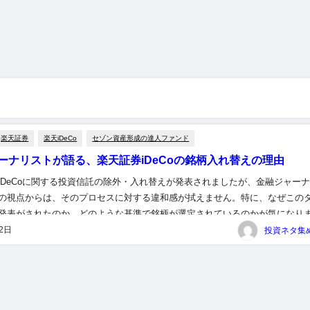
楽天証券
楽天iDeCo
セゾン資産形成の達人ファンド
ーナリストが語る、楽天証券iDeCoの銘柄入れ替えの理由
iDeCoに関する投資信託の除外・入れ替えが発表されましたが、金融ジャー
の視点からは、そのプロセスに対する違和感が拭えません。特に、なぜこの
発表がされたのか、どのような基準で銘柄が選定されているのかが気になり
を持った運営が求められる中で、顧客への説明責任が果たされている...
月2日