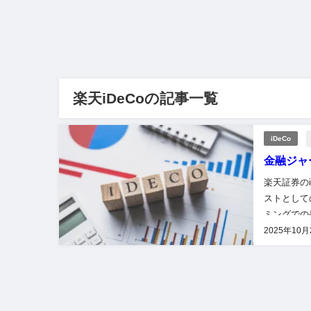
楽天iDeCoの記事一覧
iDeCo
金融ジャ
楽天証券の
ストとして
ミングでの
す。透明性
2025年10