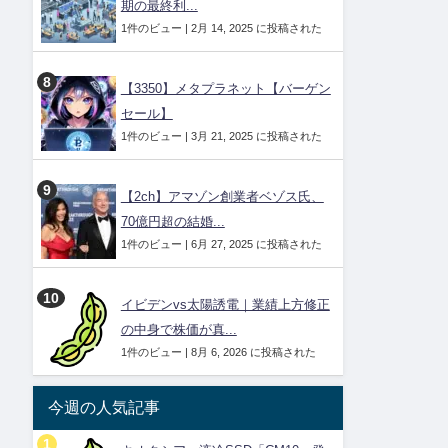
期の最終利...
1件のビュー
|
2月 14, 2025 に投稿された
【3350】メタプラネット【バーゲン
セール】
1件のビュー
|
3月 21, 2025 に投稿された
【2ch】アマゾン創業者ベゾス氏、
70億円超の結婚...
1件のビュー
|
6月 27, 2025 に投稿された
イビデンvs太陽誘電｜業績上方修正
の中身で株価が真...
1件のビュー
|
8月 6, 2026 に投稿された
今週の人気記事