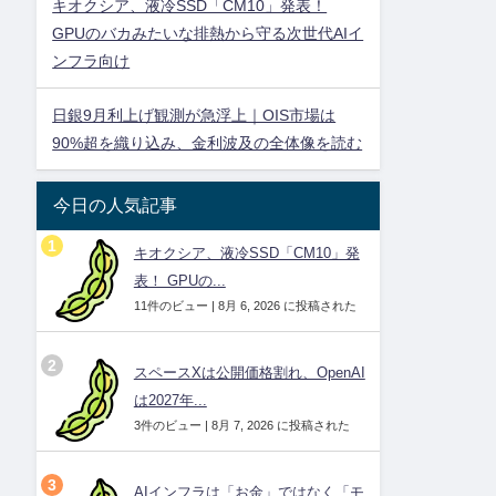
キオクシア、液冷SSD「CM10」発表！
GPUのバカみたいな排熱から守る次世代AIイ
ンフラ向け
日銀9月利上げ観測が急浮上｜OIS市場は
90%超を織り込み、金利波及の全体像を読む
今日の人気記事
キオクシア、液冷SSD「CM10」発
表！ GPUの...
11件のビュー
|
8月 6, 2026 に投稿された
スペースXは公開価格割れ、OpenAI
は2027年...
3件のビュー
|
8月 7, 2026 に投稿された
AIインフラは「お金」ではなく「モ