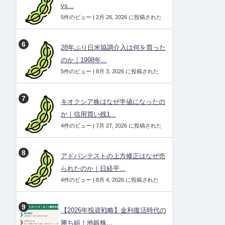
vs...
5件のビュー
|
2月 26, 2026 に投稿された
28年ぶり日米協調介入は何を買った
のか｜1998年...
5件のビュー
|
8月 3, 2026 に投稿された
キオクシア株はなぜ半値になったの
か｜信用買い残1...
4件のビュー
|
7月 27, 2026 に投稿された
アドバンテストの上方修正はなぜ売
られたのか｜日経平...
4件のビュー
|
8月 4, 2026 に投稿された
【2026年投資戦略】金利復活時代の
勝ち組！地銀株...