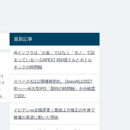
最新記事
AIインフラは「お金」ではなく「モノ」で詰
まっている──CAPEX7,850億ドルとボトル
ネックの時間軸
ナリ
スペースXは公開価格割れ、OpenAIは2027
タイ
年へ──AI大型IPO「期待の時間軸」を分岐図
ま
で読む
投資ネタ集めておいたのだ！管理人
イビデンvs太陽誘電｜業績上方修正の中身で
株価が真逆に動いた理由