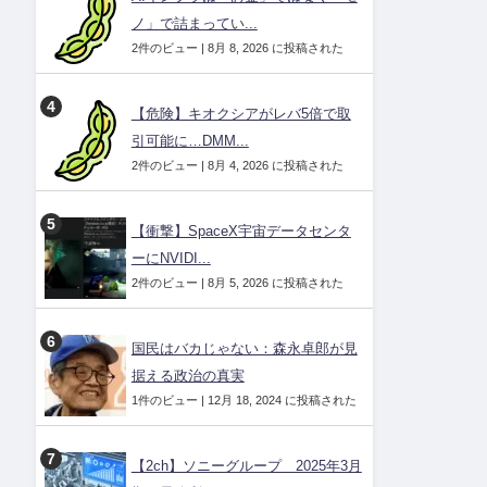
ノ」で詰まってい...
2件のビュー
|
8月 8, 2026 に投稿された
【危険】キオクシアがレバ5倍で取
引可能に…DMM...
2件のビュー
|
8月 4, 2026 に投稿された
【衝撃】SpaceX宇宙データセンタ
ーにNVIDI...
2件のビュー
|
8月 5, 2026 に投稿された
国民はバカじゃない：森永卓郎が見
据える政治の真実
1件のビュー
|
12月 18, 2024 に投稿された
【2ch】ソニーグループ 2025年3月