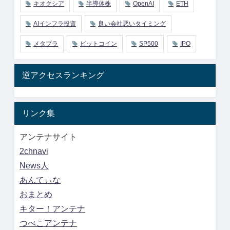
キオクシア
半導体株
OpenAI
ETH
AIインフラ投資
良い会社悪いタイミング
メタプラ
ビットコイン
SP500
IPO
逆アクセスランキング
リンク集
アンテナサイト
2chnavi
News人
あんてぃな
おまとめ
キター！アンテナ
つべこアンテナ