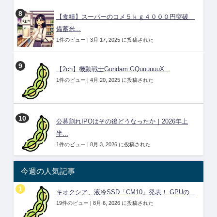
【食糧】スーパーのコメ５ｋｇ４０００円突破
備蓄米...
1件のビュー
|
3月 17, 2025 に投稿された
【2ch】機動戦士Gundam GQuuuuuuX...
1件のビュー
|
4月 20, 2025 に投稿された
公募割れIPOはその後どうなったか｜2026年上
半...
1件のビュー
|
8月 3, 2026 に投稿された
今週の人気記事
キオクシア、液冷SSD「CM10」発表！ GPUの...
19件のビュー
|
8月 6, 2026 に投稿された