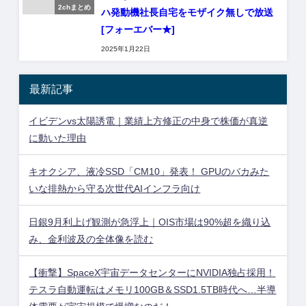
2chまとめ
ハ発動機社長自宅をモザイク無しで放送
[フォーエバー★]
2025年1月22日
最新記事
イビデンvs太陽誘電｜業績上方修正の中身で株価が真逆
に動いた理由
キオクシア、液冷SSD「CM10」発表！ GPUのバカみた
いな排熱から守る次世代AIインフラ向け
日銀9月利上げ観測が急浮上｜OIS市場は90%超を織り込
み、金利波及の全体像を読む
【衝撃】SpaceX宇宙データセンターにNVIDIA独占採用！
テスラ自動運転はメモリ100GB＆SSD1.5TB時代へ…半導