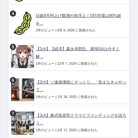
日銀9月利上げ観測が急浮上｜OIS市場は90%超
を...
2件のビュー
|
8月 6, 2026 に投稿された
【2ch】【経済】森永卓郎氏、新NISAは今すぐ
解...
1件のビュー
|
12月 7, 2024 に投稿された
【2ch】ソ連崩壊前にそっくり…「呑まなきゃやっ
て...
1件のビュー
|
1月 18, 2025 に投稿された
【2ch】株式投資型クラウドファンディングを語ろ
う...
1件のビュー
|
2月 17, 2025 に投稿された