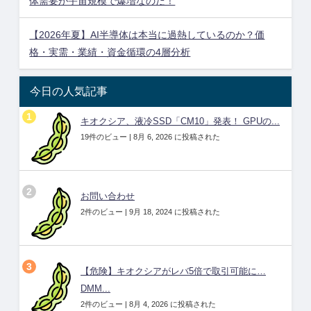
体需要が宇宙規模で爆増なのだ！
【2026年夏】AI半導体は本当に過熱しているのか？価
格・実需・業績・資金循環の4層分析
今日の人気記事
キオクシア、液冷SSD「CM10」発表！ GPUの...
19件のビュー
|
8月 6, 2026 に投稿された
お問い合わせ
2件のビュー
|
9月 18, 2024 に投稿された
【危険】キオクシアがレバ5倍で取引可能に…
DMM...
2件のビュー
|
8月 4, 2026 に投稿された