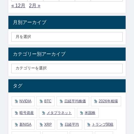
« 12月
2月 »
月別アーカイブ
カテゴリー別アーカイブ
タグ
NVIDIA
BTC
日経平均株価
2026年相場
暗号資産
メタプラネット
米国株
新NISA
XRP
日経平均
トランプ関税