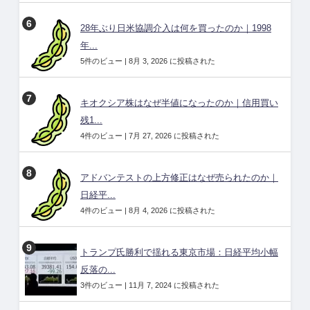
28年ぶり日米協調介入は何を買ったのか｜1998
年...
5件のビュー
|
8月 3, 2026 に投稿された
キオクシア株はなぜ半値になったのか｜信用買い
残1...
4件のビュー
|
7月 27, 2026 に投稿された
アドバンテストの上方修正はなぜ売られたのか｜
日経平...
4件のビュー
|
8月 4, 2026 に投稿された
トランプ氏勝利で揺れる東京市場：日経平均小幅
反落の...
3件のビュー
|
11月 7, 2024 に投稿された