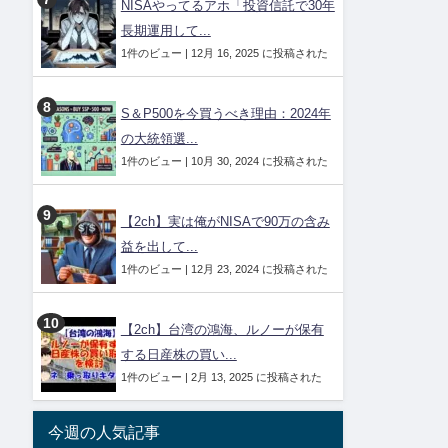
NISAやってるアホ「投資信託で30年
長期運用して...
1件のビュー
|
12月 16, 2025 に投稿された
S＆P500を今買うべき理由：2024年
の大統領選...
1件のビュー
|
10月 30, 2024 に投稿された
【2ch】実は俺がNISAで90万の含み
益を出して...
1件のビュー
|
12月 23, 2024 に投稿された
【2ch】台湾の鴻海、ルノーが保有
する日産株の買い...
1件のビュー
|
2月 13, 2025 に投稿された
今週の人気記事