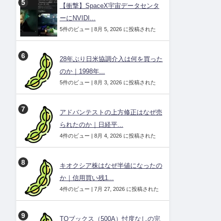
【衝撃】SpaceX宇宙データセンタ
ーにNVIDI...
5件のビュー
|
8月 5, 2026 に投稿された
28年ぶり日米協調介入は何を買った
のか｜1998年...
5件のビュー
|
8月 3, 2026 に投稿された
アドバンテストの上方修正はなぜ売
られたのか｜日経平...
4件のビュー
|
8月 4, 2026 に投稿された
キオクシア株はなぜ半値になったの
か｜信用買い残1...
4件のビュー
|
7月 27, 2026 に投稿された
TOブックス（500A）忖度なしの完