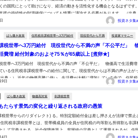
くの国民にとって助けになり、経済の動きを活性化する機会となるはずです
支援の持続性や財源確保についても慎重に議論する必要があります。 （出典 
金給付を検討、4万～5万円の案 政府・与党が調整） 1 名無し...
9日
ばら撒き政策
住民税非課税世帯へ3万円給付
現役世代から不満
投資家マサニー
課税世帯へ3万円給付 現役世代から不満の声「不公平だ」 
活費増 給付対象のおよそ75％が65歳以上 [煮卵★]
税世帯へ3万円給付 現役世代から不満の声「不公平だ」 物価高で生活費増
ている住民税非課税世帯への給付に関して、現役世代からは不満の声が上が
（出典：） 近年の物価高騰に伴い、生活費が大幅に増加している中で、住民税
19日
の3万円給付のニュースが報じられました。特に、給付対象の75...
ばら撒き政策
物価高対策
非課税世帯
もたらす景気の変化と繰り返される政府の愚策
非課税世帯からのリダイレクト) る。特別定額給付金は差し押さえが法律で禁止
 住民税非課税世帯とは、世帯構成員の全員が住民税の均等割も所得割も非課
として定義される。社会保障政策上、貧困線の定義として運用されるが、住
あるため、その世帯数を把握する統計データは存在していない。…...
14日