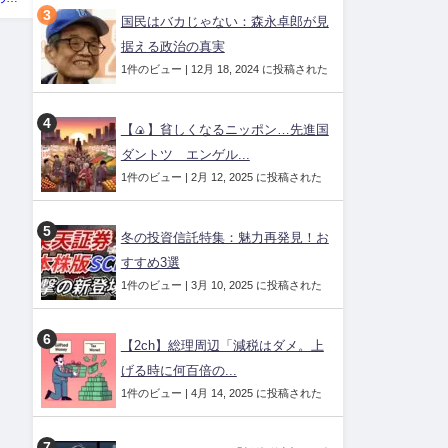
国民はバカじゃない：森永卓郎が見
据える政治の真実
1件のビュー
|
12月 18, 2024 に投稿された
【🍙】貧しくなるニッポン…先進国
ダントツ エンゲル...
1件のビュー
|
2月 12, 2025 に投稿された
冬の投資信託特集：魅力再発見！お
すすめ3選
1件のビュー
|
3月 10, 2025 に投稿された
【2ch】総理周辺「減税はダメ。上
げる時に何百倍の...
1件のビュー
|
4月 14, 2025 に投稿された