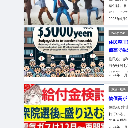
給付は、多
かし、この
民全員に現
2025年4月
2chまとめ
住民税非
価高で生
住民税非課
府が検討し
います。 
2024年11月
課税世帯へ
政治・経済
物価高が
住民税 (
れている。
である世帯
は個人税で
2024年11月