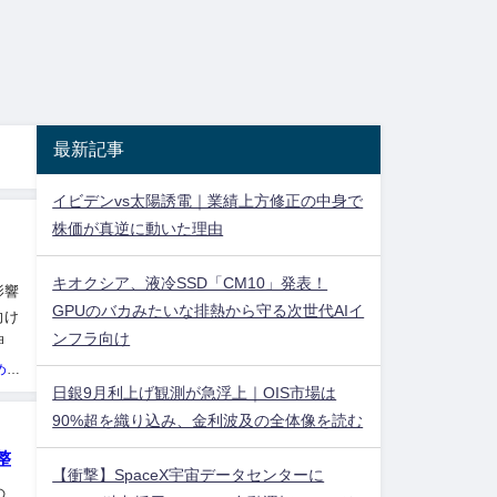
最新記事
イビデンvs太陽誘電｜業績上方修正の中身で
株価が真逆に動いた理由
キオクシア、液冷SSD「CM10」発表！
影響
GPUのバカみたいな排熱から守る次世代AIイ
向け
ンフラ向け
期や
投資ネタ集めておいたのだ！管理人
日銀9月利上げ観測が急浮上｜OIS市場は
90%超を織り込み、金利波及の全体像を読む
整
【衝撃】SpaceX宇宙データセンターに
の