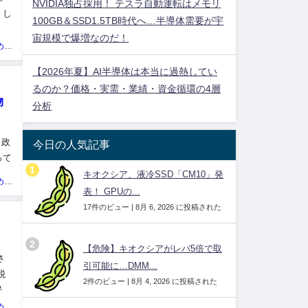
NVIDIA独占採用！ テスラ自動運転はメモリ
。し
100GB＆SSD1.5TB時代へ…半導体需要が宇
国
宙規模で爆増なのだ！
投資ネタ集めておいたのだ！管理人
【2026年夏】AI半導体は本当に過熱してい
るのか？価格・実需・業績・資金循環の4層
物
分析
 政
今日の人気記事
って
非
キオクシア、液冷SSD「CM10」発
投資ネタ集めておいたのだ！管理人
表！ GPUの...
17件のビュー
|
8月 6, 2026 に投稿された
【危険】キオクシアがレバ5倍で取
さ
引可能に…DMM...
税
2件のビュー
|
8月 4, 2026 に投稿された
民税
投資ネタ集めておいたのだ！管理人