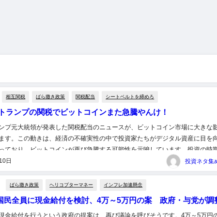
相互関税
ばら撒き政策
関税配当
シートベルトを締めろ
トランプの関税でビットコインまた急騰やんけ！
ンプ元大統領が発表した関税配当のニュースが、ビットコイン市場に大きな
ます。この動きは、経済の不確実性の中で投資家たちがデジタル資産に目を
っており、ビットコインが再び急騰する可能性を示唆しています。投資の時
について議論が交わされる中、果たしてどのように市場が反応するのか...
10日
ばら撒き政策
ヘリコプターマネー
インフレ加速懸念
】国民全員に現金給付を検討、4万～5万円の案 政府・与党が調
現金給付を行うという政府の提案は、再び議論を呼びそうです。4万～5万円