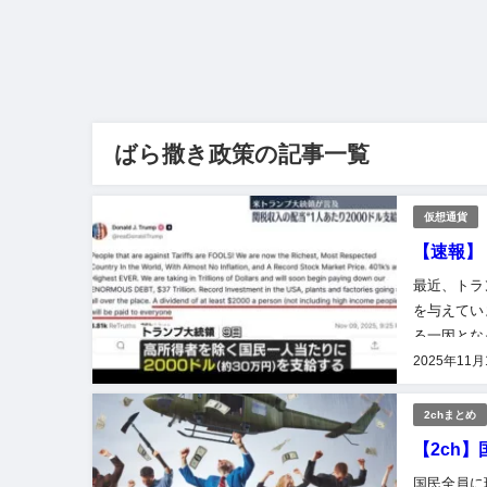
ばら撒き政策の記事一覧
仮想通貨
【速報】
最近、トラ
を与えてい
る一因とな
タイミング
2025年11月
2chまとめ
【2ch
国民全員に