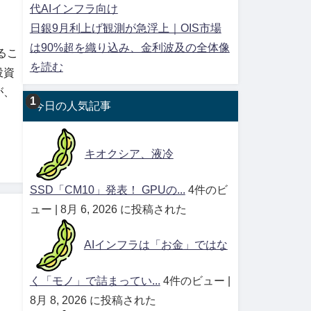
代AIインフラ向け
日銀9月利上げ観測が急浮上｜OIS市場
は90%超を織り込み、金利波及の全体像
るこ
を読む
投資
が、
今日の人気記事
キオクシア、液冷
SSD「CM10」発表！ GPUの...
4件のビ
ュー
|
8月 6, 2026 に投稿された
AIインフラは「お金」ではな
く「モノ」で詰まってい...
4件のビュー
|
8月 8, 2026 に投稿された