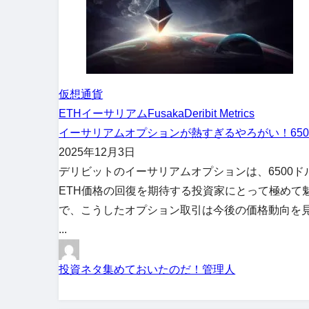
仮想通貨
ETH
イーサリアム
Fusaka
Deribit Metrics
イーサリアムオプションが熱すぎるやろがい！65
2025年12月3日
デリビットのイーサリアムオプションは、6500
ETH価格の回復を期待する投資家にとって極めて
で、こうしたオプション取引は今後の価格動向を見
...
投資ネタ集めておいたのだ！管理人