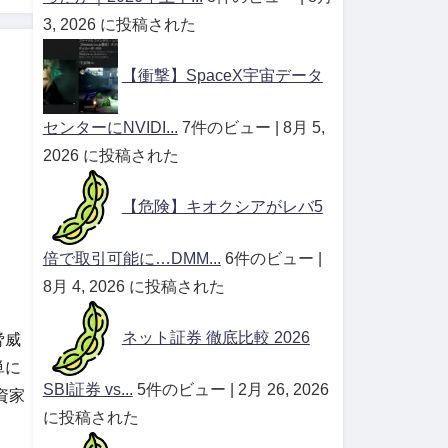
3, 2026 に投稿された
【衝撃】SpaceX宇宙データ
センターにNVIDI...
7件のビュー
|
8月 5,
2026 に投稿された
【危険】キオクシアがレバ5
倍で取引可能に…DMM...
6件のビュー
|
8月 4, 2026 に投稿された
ネット証券 徹底比較 2026
脅威
単に
SBI証券 vs...
5件のビュー
|
2月 26, 2026
資家
に投稿された