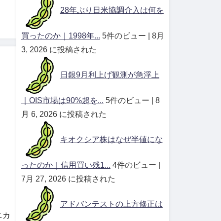
28年ぶり日米協調介入は何を
買ったのか｜1998年...
5件のビュー
|
8月
3, 2026 に投稿された
日銀9月利上げ観測が急浮上
｜OIS市場は90%超を...
5件のビュー
|
8
月 6, 2026 に投稿された
キオクシア株はなぜ半値にな
ったのか｜信用買い残1...
4件のビュー
|
7月 27, 2026 に投稿された
アドバンテストの上方修正は
ニカ