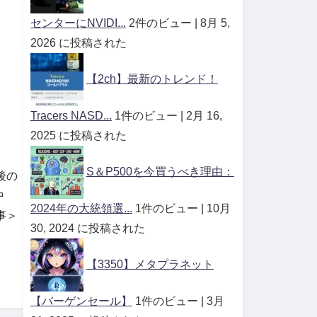
センターにNVIDI...
2件のビュー
|
8月 5,
2026 に投稿された
【2ch】最新のトレンド！
Tracers NASD...
1件のビュー
|
2月 16,
2025 に投稿された
S＆P500を今買うべき理由：
後の
中
2024年の大統領選...
1件のビュー
|
10月
事＞
30, 2024 に投稿された
【3350】メタプラネット
【バーゲンセール】
1件のビュー
|
3月