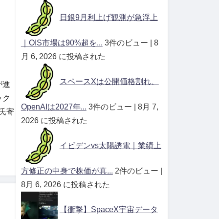
日銀9月利上げ観測が急浮上
｜OIS市場は90%超を...
3件のビュー
|
8
月 6, 2026 に投稿された
スペースXは公開価格割れ、
が進
ック
OpenAIは2027年...
3件のビュー
|
8月 7,
氏寄
2026 に投稿された
イビデンvs太陽誘電｜業績上
方修正の中身で株価が真...
2件のビュー
|
8月 6, 2026 に投稿された
【衝撃】SpaceX宇宙データ