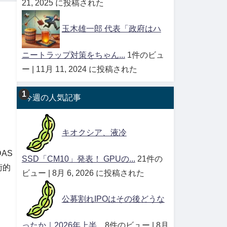
21, 2025 に投稿された
玉木雄一郎 代表「政府はハ
ニートラップ対策をちゃん...
1件のビュ
ー
|
11月 11, 2024 に投稿された
今週の人気記事
キオクシア、液冷
AS
SSD「CM10」発表！ GPUの...
21件の
術的
ビュー
|
8月 6, 2026 に投稿された
公募割れIPOはその後どうな
ったか｜2026年上半...
8件のビュー
|
8月