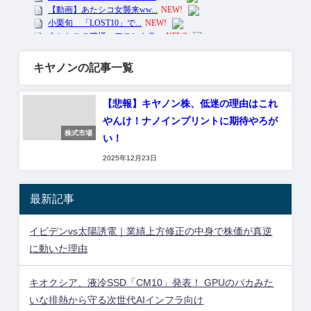
キヤノンの記事一覧
【悲報】キヤノン株、低迷の理由はこれ
やんけ！ナノインプリントに期待やろが
株式市場
い！
2025年12月23日
最新記事
イビデンvs太陽誘電｜業績上方修正の中身で株価が真逆
に動いた理由
キオクシア、液冷SSD「CM10」発表！ GPUのバカみた
いな排熱から守る次世代AIインフラ向け