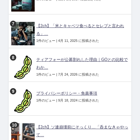
【2ch】「米とキャベツ食べるとセレブと言われ
る」...
1件のビュー
|
4月 11, 2025 に投稿された
ティアフォーが公募割れした理由｜GOとの比較で
わか...
1件のビュー
|
7月 24, 2026 に投稿された
プライバシーポリシー・免責事項
1件のビュー
|
9月 18, 2024 に投稿された
【2ch】ソ連崩壊前にそっくり…「呑まなきゃやっ
て...