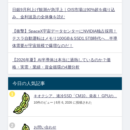
日銀9月利上げ観測が急浮上｜OIS市場は90%超を織り込
み、金利波及の全体像を読む
【衝撃】SpaceX宇宙データセンターにNVIDIA独占採用！
テスラ自動運転はメモリ100GB＆SSD1.5TB時代へ…半導
体需要が宇宙規模で爆増なのだ！
【2026年夏】AI半導体は本当に過熱しているのか？価
格・実需・業績・資金循環の4層分析
今日の人気記事
キオクシア、液冷SSD「CM10」発表！ GPUの...
10件のビュー
|
8月 6, 2026 に投稿された
お問い合わせ