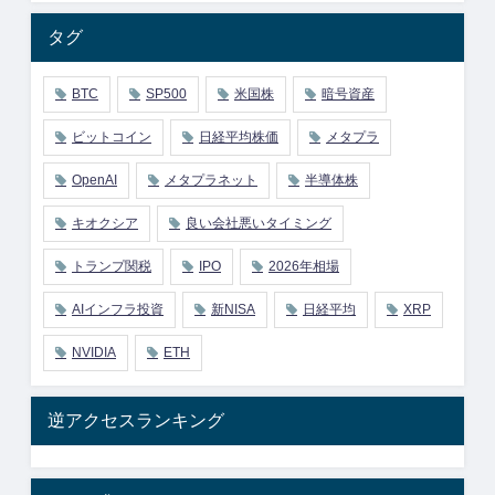
タグ
BTC
SP500
米国株
暗号資産
ビットコイン
日経平均株価
メタプラ
OpenAI
メタプラネット
半導体株
キオクシア
良い会社悪いタイミング
トランプ関税
IPO
2026年相場
AIインフラ投資
新NISA
日経平均
XRP
NVIDIA
ETH
逆アクセスランキング