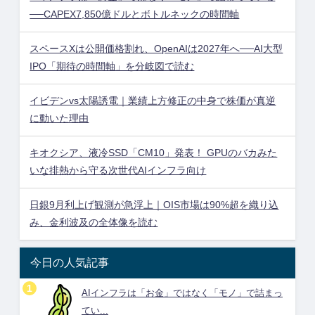
──CAPEX7,850億ドルとボトルネックの時間軸
スペースXは公開価格割れ、OpenAIは2027年へ──AI大型
IPO「期待の時間軸」を分岐図で読む
イビデンvs太陽誘電｜業績上方修正の中身で株価が真逆
に動いた理由
キオクシア、液冷SSD「CM10」発表！ GPUのバカみた
いな排熱から守る次世代AIインフラ向け
日銀9月利上げ観測が急浮上｜OIS市場は90%超を織り込
み、金利波及の全体像を読む
今日の人気記事
AIインフラは「お金」ではなく「モノ」で詰まっ
てい...