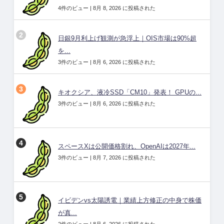
4件のビュー
|
8月 8, 2026 に投稿された
日銀9月利上げ観測が急浮上｜OIS市場は90%超
を...
3件のビュー
|
8月 6, 2026 に投稿された
キオクシア、液冷SSD「CM10」発表！ GPUの...
3件のビュー
|
8月 6, 2026 に投稿された
スペースXは公開価格割れ、OpenAIは2027年...
3件のビュー
|
8月 7, 2026 に投稿された
イビデンvs太陽誘電｜業績上方修正の中身で株価
が真...