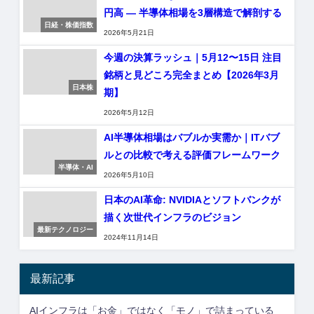
円高 — 半導体相場を3層構造で解剖する
日経・株価指数
2026年5月21日
今週の決算ラッシュ｜5月12〜15日 注目
銘柄と見どころ完全まとめ【2026年3月
日本株
期】
2026年5月12日
AI半導体相場はバブルか実需か｜ITバブ
ルとの比較で考える評価フレームワーク
半導体・AI
2026年5月10日
日本のAI革命: NVIDIAとソフトバンクが
描く次世代インフラのビジョン
最新テクノロジー
2024年11月14日
最新記事
AIインフラは「お金」ではなく「モノ」で詰まっている