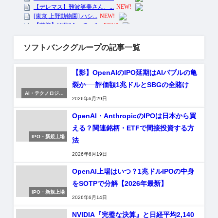
ソフトバンクグループの記事一覧
【影】OpenAIのIPO延期はAIバブルの亀
裂か──評価額1兆ドルとSBGの全賭け
AI・テクノロジー
2026年6月29日
株
OpenAI・AnthropicのIPOは日本から買
える？関連銘柄・ETFで間接投資する方
IPO・新規上場
法
2026年6月19日
OpenAI上場はいつ？1兆ドルIPOの中身
をSOTPで分解【2026年最新】
IPO・新規上場
2026年6月14日
NVIDIA『完璧な決算』と日経平均2,140