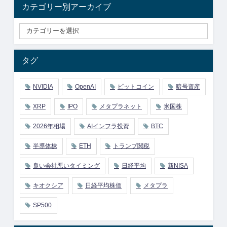
カテゴリー別アーカイブ
タグ
NVIDIA
OpenAI
ビットコイン
暗号資産
XRP
IPO
メタプラネット
米国株
2026年相場
AIインフラ投資
BTC
半導体株
ETH
トランプ関税
良い会社悪いタイミング
日経平均
新NISA
キオクシア
日経平均株価
メタプラ
SP500